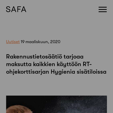
Skip
to
content
Uutiset
19 maaliskuun, 2020
Rakennustietosäätiö tarjoaa
maksutta kaikkien käyttöön RT-
ohjekorttisarjan Hygienia sisätiloissa