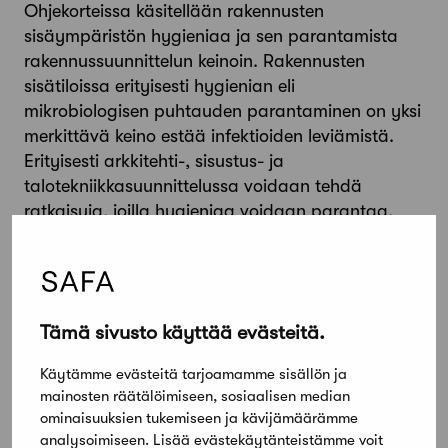
Ohjekorteissa käsitellään rakennusten
sisäympäristön hygieniaa ja sen parantamista
rakennussuunnittelun keinoin. Rakennusten
sisätiloissa erityisesti hygienian eli
mikrobiologisen puhtauden parantaminen on yksi
merkittävä keino estää infektioiden leviämistä.
Erityisesti arkkitehti-, sisustus- ja
talotekniikkasuunnittelussa voidaan tehdä
ratkaisuja, joilla hygieniaa voidaan parantaa.
Ohjekorttisarja antaa tietoa myös hygieenisten
sisätilojen siivoukseen ja huoltoon.
RT 103191 Hygienia sisätiloissa. Yleiset perusteet
RT 103192 Hygienia sisätiloissa. Tilasuunnittelu
Tämä sivusto käyttää evästeitä.
RT 103193 Hygienia sisätiloissa. Siivous ja huolto
Käytämme evästeitä tarjoamamme sisällön ja
mainosten räätälöimiseen, sosiaalisen median
Jaa artikkeli
ominaisuuksien tukemiseen ja kävijämäärämme
analysoimiseen. Lisää evästekäytänteistämme voit