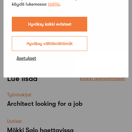
käydä lukemassa
täällä
.
Hyväksy kaikki evästeet
Hyväksy välttämättömät
Asetukset
Lue lisää
Kaikki ajankohtaiset
Työnhakijat
Architect looking for a job
Uutiset
Mökki Salo haettavissa