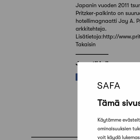
Japanin vuoden 2011 tsun
Pritzker-palkinto on suur
hotellimagnaatti Jay A. P
arkkitehteja.
Lisätietoja:http://www.pri
Takaisin
Jaa artikkeli
Tämä sivus
Käytämme evästeitä
ominaisuuksien tu
voit käydä lukema