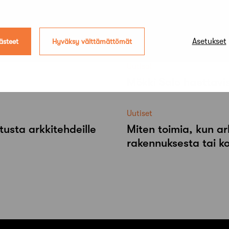
Asetukset
ästeet
Hyväksy välttämättömät
Uutiset
Mökki Salo haettavi
Uutiset
tusta arkkitehdeille
Miten toimia, kun ar
rakennuksesta tai k