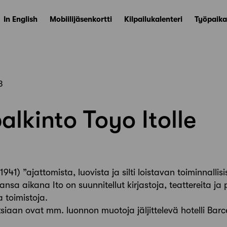
In English
Mobiilijäsenkortti
Kilpailukalenteri
Työpaika
3
alkinto Toyo Itolle
. 1941) ”ajattomista, luovista ja silti loistavan toiminnalli
nsa aikana Ito on suunnitellut kirjastoja, teattereita ja
a toimistoja.
iaan ovat mm. luonnon muotoja jäljittelevä hotelli Bar