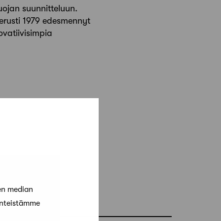
ojan suunnitteluun.
perusti 1979 edesmennyt
ovatiivisimpia
en median
änteistämme