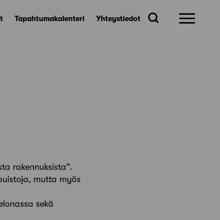
t
Tapahtumakalenteri
Yhteystiedot
sista rakennuksista”.
 puistoja, mutta myös
celonassa sekä