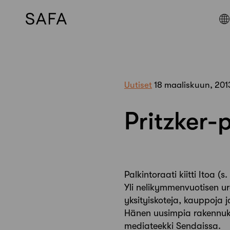
Skip
to
content
Uutiset
18 maaliskuun, 201
Pritzker-p
Palkintoraati kiitti Itoa (s
Yli nelikymmenvuotisen ura
yksityiskoteja, kauppoja j
Hänen uusimpia rakennuks
mediateekki Sendaissa.