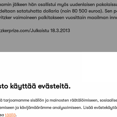
amin jälkeen hän osallistui myös uudenlaisen pakolaissu
udeltaan satatuhatta dollaria (noin 80 500 euroa). Sen 
ritzker vaimoineen palkitakseen vuosittain maailman inn
tzkerprize.com/Julkaistu 18.3.2013
to käyttää evästeitä.
 tarjoamamme sisällön ja mainosten räätälöimiseen, sosiaalis
kemiseen ja kävijämäärämme analysoimiseen. Lisää evästekäyt
ssa
täällä
.