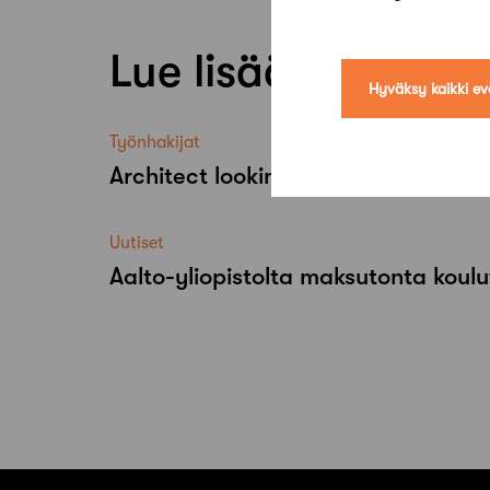
Lue lisää
Hyväksy kaikki ev
Työnhakijat
Architect looking for a job
Uutiset
Aalto-​yliopistolta maksutonta koulu