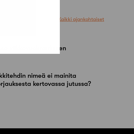
Kaikki ajankohtaiset
ssa viikkovuokraukseen
kkitehdin nimeä ei mainita
orjauksesta kertovassa jutussa?