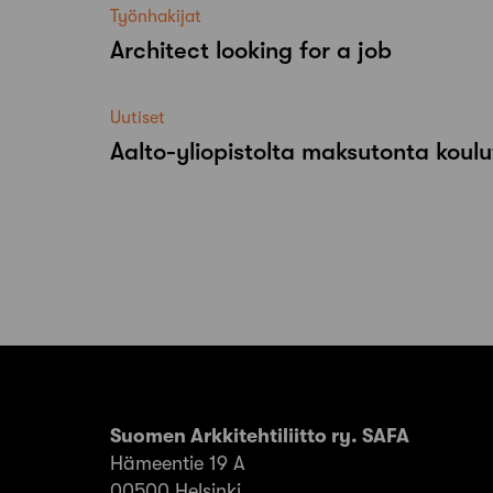
Työnhakijat
Architect looking for a job
Uutiset
Aalto-​yliopistolta maksutonta koulu
Suomen Arkkitehtiliitto ry. SAFA
Hämeentie 19 A
00500 Helsinki