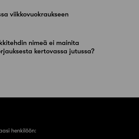
ssa viikkovuokraukseen
kkitehdin nimeä ei mainita
orjauksesta kertovassa jutussa?
asi henkilöön: