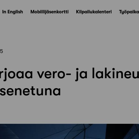
In English
Mobiilijäsenkortti
Kilpailukalenteri
Työpaika
25
rjoaa vero- ja lakin
äsenetuna