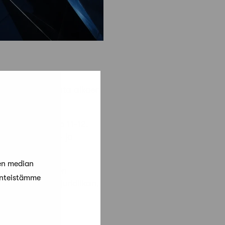
joaa maaliskuusta alkaen
a torstaisin klo 11-12.
aan ’Kysy vero- ja
en median
ukseen liittyvien
änteistämme
doksen, yritysjuridiikan,