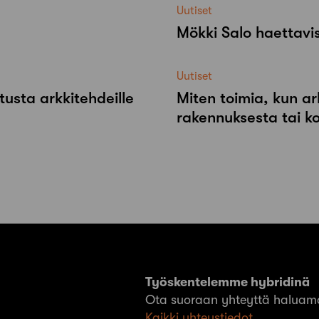
Uutiset
Mökki Salo haettavi
Uutiset
tusta arkkitehdeille
Miten toimia, kun ar
rakennuksesta tai k
Työskentelemme hybridinä
Ota suoraan yhteyttä haluama
Kaikki yhteystiedot