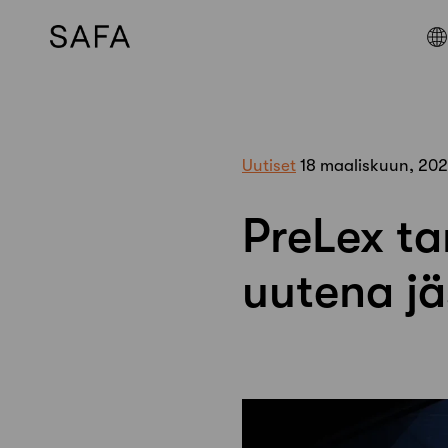
Skip
to
content
Uutiset
18 maaliskuun, 20
PreLex ta
uutena j