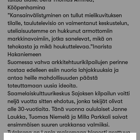
Kööpenhamina
”Kansainvälistyminen on tullut mielikuvituksen
tilalle, taulutelevisio on vaimentanut keskustelun,
uteliaisuutemme on hukkunut armottomiin
markkinavoimiin, jotka sanelevat, mikä on
tehokasta ja mikä houkuttelevaa.”Inarista
Hakaniemeen
Suomessa vahva arkkitehtuurikilpailujen perinne
nostaa edelleen esiin nuoria lahjakkuuksia ja
antaa heille mahdollisuuden päästä
toteuttamaan uusia ideoita.
Saamelaiskulttuurikeskus Sajoksen kilpailun voitti
neljä vuotta sitten ehdotus, jonka tekijät olivat
alle 30-vuotiaita. Tänä vuonna oululaiset Janne
Laukka, Tuomas Niemelä ja Milla Parkkali saivat
ensimmäisen suuren urakkansa valmiiksi.
Tuloksena on Lapin maisemaan hienosti asettuva