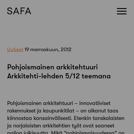
Skip
to
content
Uutiset
19 marraskuun, 2012
Pohjoismainen arkkitehtuuri
Arkkitehti-lehden 5/12 teemana
Pohjoismainen arkkitehtuuri – innovatiiviset
rakennukset ja kaupunkitilat – on alkanut taas
kiinnostaa kansainvälisesti. Etenkin tanskalaisten
ja norjalaisten arkkitehtien työt ovat saaneet
paljon julkisuutta. Mikä ”pohjoismaisuudessa” on