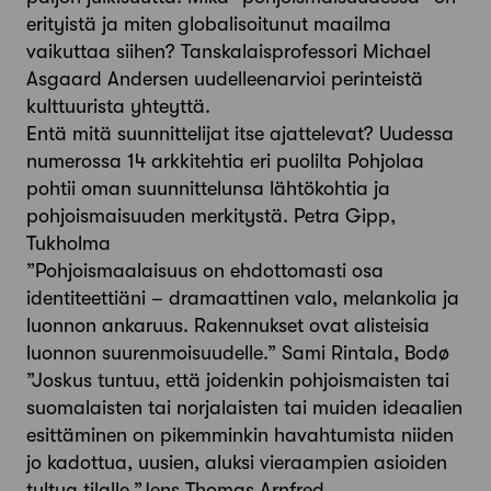
erityistä ja miten globalisoitunut maailma
vaikuttaa siihen? Tanskalaisprofessori Michael
Asgaard Andersen uudelleenarvioi perinteistä
kulttuurista yhteyttä.
Entä mitä suunnittelijat itse ajattelevat? Uudessa
numerossa 14 arkkitehtia eri puolilta Pohjolaa
pohtii oman suunnittelunsa lähtökohtia ja
pohjoismaisuuden merkitystä. Petra Gipp,
Tukholma
”Pohjoismaalaisuus on ehdottomasti osa
identiteettiäni – dramaattinen valo, melankolia ja
luonnon ankaruus. Rakennukset ovat alisteisia
luonnon suurenmoisuudelle.” Sami Rintala, Bodø
”Joskus tuntuu, että joidenkin pohjoismaisten tai
suomalaisten tai norjalaisten tai muiden ideaalien
esittäminen on pikemminkin havahtumista niiden
jo kadottua, uusien, aluksi vieraampien asioiden
tultua tilalle.”Jens Thomas Arnfred,