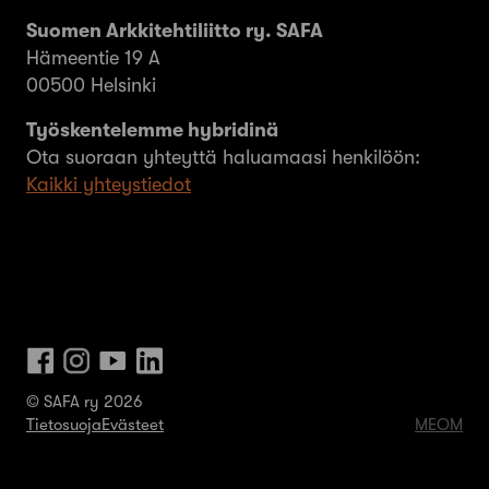
Suomen Arkkitehtiliitto ry. SAFA
Hämeentie 19 A
00500 Helsinki
Työskentelemme hybridinä
Ota suoraan yhteyttä haluamaasi henkilöön:
Kaikki yhteystiedot
© SAFA ry 2026
Tietosuoja
Evästeet
MEOM