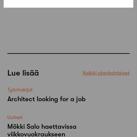
Lue lisää
Kaikki ajankohtaiset
Työnhakijat
Architect looking for a job
Uutiset
Mökki Salo haettavissa
viikkovuokraukseen