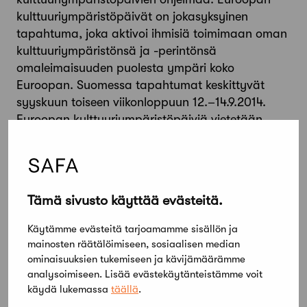
kulttuuriympäristöpäivät on jokasyksyinen
tapahtuma, joka aktivoi ihmisiä toimimaan oman
kulttuuriympäristönsä ja -perintönsä
omaleimaisuuden puolesta ympäri koko
Euroopan. Suomessa tapahtumat keskittyvät
syyskuun toiseen viikonloppuun 12.–14.9.2014.
Euroopan kulttuuriympäristöpäiviä vietetään
tänä vuonna teemalla ”Näkymätön
kulttuuriympäristö”.http://www.mfa.fiJulkaistu
12.9.2014
Takaisin
Tämä sivusto käyttää evästeitä.
Käytämme evästeitä tarjoamamme sisällön ja
Jaa artikkeli
mainosten räätälöimiseen, sosiaalisen median
ominaisuuksien tukemiseen ja kävijämäärämme
analysoimiseen. Lisää evästekäytänteistämme voit
käydä lukemassa
täällä
.