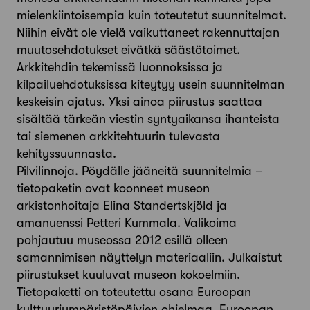
mielenkiintoisempia kuin toteutetut suunnitelmat.
Niihin eivät ole vielä vaikuttaneet rakennuttajan
muutosehdotukset eivätkä säästötoimet.
Arkkitehdin tekemissä luonnoksissa ja
kilpailuehdotuksissa kiteytyy usein suunnitelman
keskeisin ajatus. Yksi ainoa piirustus saattaa
sisältää tärkeän viestin syntyaikansa ihanteista
tai siemenen arkkitehtuurin tulevasta
kehityssuunnasta.
Pilvilinnoja. Pöydälle jääneitä suunnitelmia –
tietopaketin ovat koonneet museon
arkistonhoitaja Elina Standertskjöld ja
amanuenssi Petteri Kummala. Valikoima
pohjautuu museossa 2012 esillä olleen
samannimisen näyttelyn materiaaliin. Julkaistut
piirustukset kuuluvat museon kokoelmiin.
Tietopaketti on toteutettu osana Euroopan
kulttuuriympäristöpäivien ohjelmaa. Euroopan