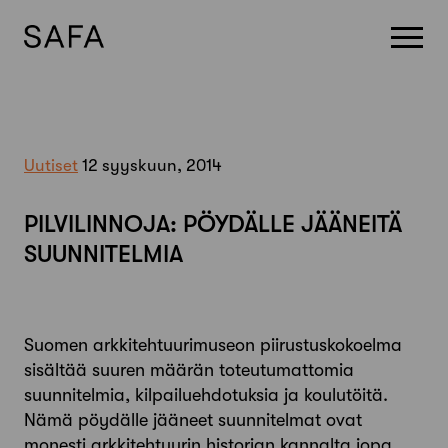
Skip
to
content
Uutiset
12 syyskuun, 2014
PILVILINNOJA: PÖYDÄLLE JÄÄNEITÄ
SUUNNITELMIA
Suomen arkkitehtuurimuseon piirustuskokoelma
sisältää suuren määrän toteutumattomia
suunnitelmia, kilpailuehdotuksia ja koulutöitä.
Nämä pöydälle jääneet suunnitelmat ovat
monesti arkkitehtuurin historian kannalta jopa