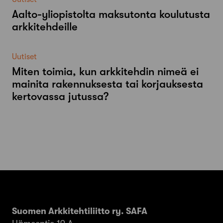
Aalto-​yliopistolta maksutonta koulutusta
arkkitehdeille
Uutiset
Miten toimia, kun arkkitehdin nimeä ei
mainita rakennuksesta tai korjauksesta
kertovassa jutussa?
Suomen Arkkitehtiliitto ry. SAFA