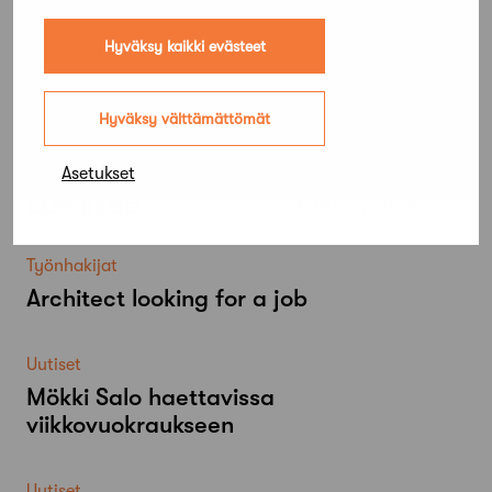
Hyväksy kaikki evästeet
Hyväksy välttämättömät
Asetukset
Lue lisää
Kaikki ajankohtaiset
Työnhakijat
Architect looking for a job
Uutiset
Mökki Salo haettavissa
viikkovuokraukseen
Uutiset