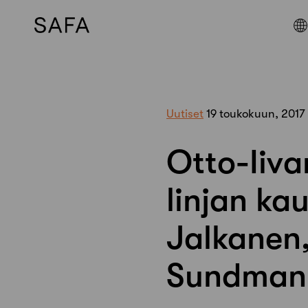
Skip
to
content
Uutiset
19 toukokuun, 2017
Otto-Iiva
linjan kau
Jalkanen,
Sundman j