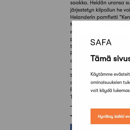
saakka. Heidän uransa su
järjestetyn kilpailun he v
Helanderin pamfletti ”Kene
Matti Visannin merkittävi
edustavat 1980-luvun hyv
pienipiirteisestä ja raken
tiiviisti integroituneena m
Riitta Jalkasen taidonnäy
Tämä sivus
aikansa pilottihankkeena 
Jalkasen toinen laajan m
Käytämme evästeitä
toteutuu parhaillaan. Ja
oppikirjassa ”Asuinaluesu
ominaisuuksien tu
Rosengren, Camilla 2004).
voit käydä lukema
Takaisin
Jaa artikkeli
Hyväksy kaikki ev