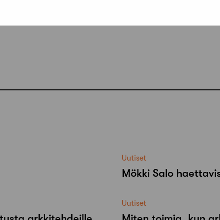
Uutiset
Mökki Salo haettavi
Uutiset
tusta arkkitehdeille
Miten toimia, kun ar