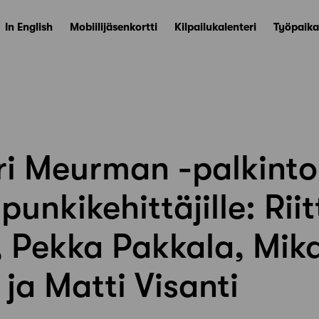
In English
Mobiilijäsenkortti
Kilpailukalenteri
Työpaika
ri Meurman -palkinto
punkikehittäjille: Rii
 Pekka Pakkala, Mik
a Matti Visanti