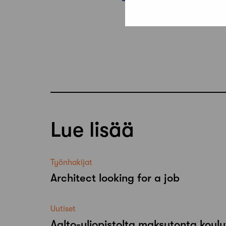
Lue lisää
Työnhakijat
Architect looking for a job
Uutiset
Aalto-​yliopistolta maksutonta koulu