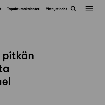
t
Tapahtumakalenteri
Yhteystiedot
 pitkän
tta
ael