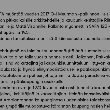
SAFA myöntää vuoden 2017 O-I Meurman -palkinnon Helsi
 pitkäaikaisille arkkitehdeille ja kaupunkikehittäjille Rii
nille ja Matti Visannille. Palkinto myönnettiin SAFA 125
ipäivillä 19.5.
innon tarkoituksena on lisätä kiinnostusta suomalaisee
tehtiryhmä on toiminut suunnannäyttäjänä suomalaises
-luvulta aina tälle vuosituhannelle asti. Jalkanen, Pakka
llisina vaikuttajina ja kaupunkisuunnitteluun liittyvän k
aadukasta ja hyvää elinympäristöä useille pääkaupunkimme
ntolautakunnan puheenjohtaja Emilia Saatsi perustelee va
ansille pääkaupungin asukkaille
Sundman ovat jo 1970-luvun alusta asti tunnettu kaupunk
joina, -kehittäjinä ja kaavoittajina. Heidän kansainvälis
at Arabianrannan kaupunginosa uudenlaisine taidekonse
 sen ympärille muodostuva Itärannan kaupunginosien 