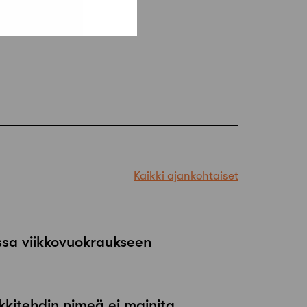
Kaikki ajankohtaiset
ssa viikkovuokraukseen
kkitehdin nimeä ei mainita