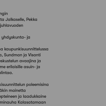
ngin
tta Jalkaselle, Pekka
 -juhlavuoden
n yhdyskunta- ja
sa kaupunkisuunnittelussa
la, Sundman ja Visanti
eskustelun avaajina ja
 erilaisille asuin- ja
lintaa.
isuunnittelun poleemisina
täkin mainetta
pteineen ja laadukkaine
helminauha Kalasatamaan