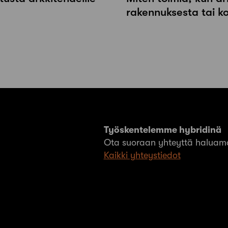
rakennuksesta tai k
Työskentelemme hybridinä
Ota suoraan yhteyttä haluama
Kaikki yhteystiedot