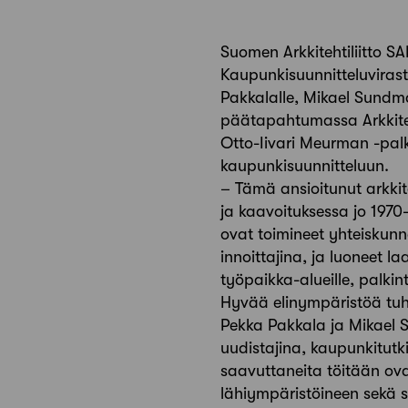
Suomen Arkkitehtiliitto 
Kaupunkisuunnitteluviraston
Pakkalalle, Mikael Sundma
päätapahtumassa Arkkiteht
Otto-Iivari Meurman -palk
kaupunkisuunnitteluun.
– Tämä ansioitunut arkki
ja kaavoituksessa jo 1970
ovat toimineet yhteiskunna
innoittajina, ja luoneet l
työpaikka-alueille, palki
Hyvää elinympäristöä tuh
Pekka Pakkala ja Mikael 
uudistajina, kaupunkitutki
saavuttaneita töitään ov
lähiympäristöineen sekä