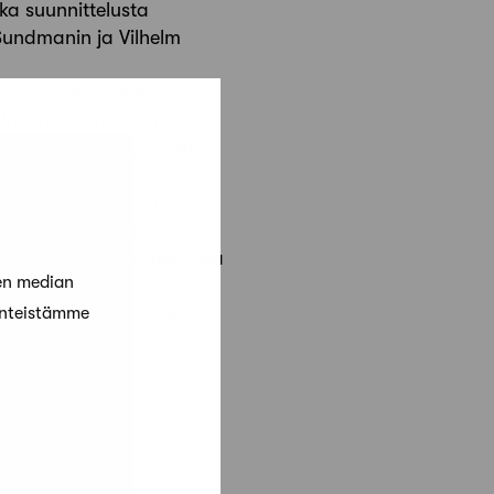
a suunnittelusta
l Sundmanin ja Vilhelm
Huopalahti, jotka
 Visanti tunnetaan
lustaan, johon kuuluvat
, joka on toiminut
ös kansainvälisesti.
rannan kaupunginosa, joka
en median
alan tunnetussa
, Timo; Pakkala, Pekka;
änteistämme