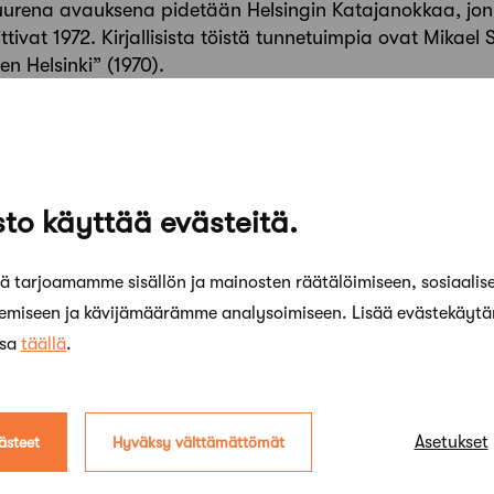
urena avauksena pidetään Helsingin Katajanokkaa, jonk
oittivat 1972. Kirjallisista töistä tunnetuimpia ovat Mikae
n Helsinki” (1970).
ä suunnitelmia ovat mm. Helsingin Länsi-Pasila ja Pikku-
ää elinympäristöä ja laadukasta kaupunkisuunnittelua.
nustaiteellisesti korkealuokkaisesta ympäristön suunnitte
yös taideteokset ja värit.
tteitä ovat mm. Helsingin ekologinen kaupunginosa Viikki
to käyttää evästeitä.
ekologisen kaupunginosan ratkaisuissa ja on tunnettu my
ittakaavan projekti on ollut uusi urbaani Kruunuvuoren
 tarjoamamme sisällön ja mainosten räätälöimiseen, sosiaalis
lkanen on myös kirjoittanut kaupunkisuunnittelusta mm. 
unnittelu” (Jalkanen, Riitta; Kajaste, Tapani; Kauppinen
kemiseen ja kävijämäärämme analysoimiseen. Lisää evästekäyt
 Julkaistu 19.5.2017
ssa
täällä
.
Asetukset
ästeet
Hyväksy välttämättömät