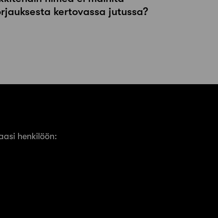
orjauksesta kertovassa jutussa?
asi henkilöön: