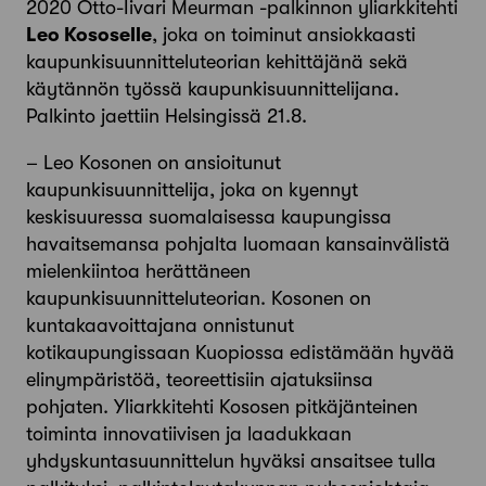
2020 Otto-Iivari Meurman -palkinnon yliarkkitehti
Leo Kososelle
, joka on toiminut ansiokkaasti
kaupunkisuunnitteluteorian kehittäjänä sekä
käytännön työssä kaupunkisuunnittelijana.
Palkinto jaettiin Helsingissä 21.8.
– Leo Kosonen on ansioitunut
kaupunkisuunnittelija, joka on kyennyt
keskisuuressa suomalaisessa kaupungissa
havaitsemansa pohjalta luomaan kansainvälistä
mielenkiintoa herättäneen
kaupunkisuunnitteluteorian. Kosonen on
kuntakaavoittajana onnistunut
kotikaupungissaan Kuopiossa edistämään hyvää
elinympäristöä, teoreettisiin ajatuksiinsa
pohjaten. Yliarkkitehti Kososen pitkäjänteinen
toiminta innovatiivisen ja laadukkaan
yhdyskuntasuunnittelun hyväksi ansaitsee tulla