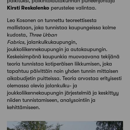
palkituksi, palkintolautakunnan puheenjohtaja
Kirsti Reskalenko
perustelee valintaa.
Leo Kosonen on tunnettu teoreettisesta
mallistaan, joka tunnistaa kaupungeissa kolme
kudosta,
Three Urban
Fabrics,
jalankulkukaupungin,
joukkoliikennekaupungin ja autokaupungin.
Keskeisimpänä kaupunkia muovaavana tekijänä
teoria tunnistaa kotiperäisen liikkumisen, joka
tapahtuu päivittäin noin yhden tunnin mittaisen
aikabudjetin puitteissa. Teoria arvostaa erityisesti
olemassa olevia jalankulku- ja
joukkoliikennekaupungin järjestelmiä ja keskittyy
niiden tunnistamiseen, analysointiin ja
kehittämiseen.