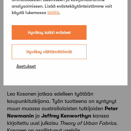
kaupunkisuunnittelukonseptin.
analysoimiseen. Lisää evästekäytänteistämme voit
käydä lukemassa
täällä
.
Mallin mukaisia Kososen suunnittelemia kohteita
ovat Kuopion kävelykeskusta Alatori-hankkeineen,
uusi Sataman kaupunginosa, Särkilahden ja
Hyväksy kaikki evästeet
Pihlajalaakson bussikaupunginosat sekä Kuopion
kehityksen kannalta tärkeä Saaristokaupunki,
jonka keskustaan yhdistää hienosti toteutettu
Hyväksy välttämättömät
Saaristokatu taiteen kaavoineen. Kuopion
arkkitehtuuripoliittisten ohjelmien (2007 ja
Asetukset
päivitetty ohjelma 2017) laadinnassa Kosonen on
ollut keskeinen tekijä.
Leo Kosonen jatkaa edelleen työtään
kaupunkitutkijana. Työn tuotteena on syntynyt
muun muassa australialaisten tutkijoiden
Peter
Newmanin
ja
Jeffrey Kenworthyn
kanssa
kirjoitettu uusi julkaisu
Theory of
Urban Fabrics
.
Kosonen on osallistunut useisiin