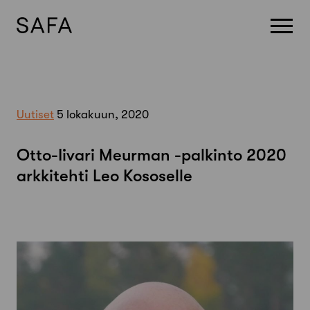
Skip
to
content
Uutiset
5 lokakuun, 2020
Otto-Iivari Meurman -palkinto 2020
arkkitehti Leo Kososelle