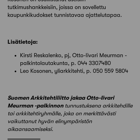
tutkimushankkeisiin, joissa on sovellettu
kaupunkikudokset tunnistavaa ajattelutapaa.
Lisätietoja:
Kirsti Reskalenko, pj, Otto-Iivari Meurman -
palkintolautakunta, p. 044 3307480
Leo Kosonen, yliarkkitehti, p. 050 559 5804
Suomen Arkkitehtiliitto jakaa Otto-Iivari
Meurman -palkinnon
tunnustuksena arkkitehdille
tai arkkitehtiryhmälle, joka on merkittävästi
vaikuttanut hyvän elinympäristön
aikaansaamiseksi.