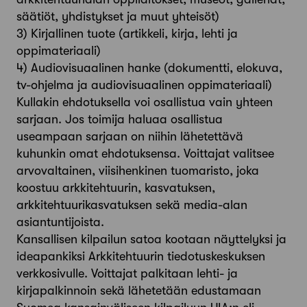
säätiöt, yhdistykset ja muut yhteisöt)
3) Kirjallinen tuote (artikkeli, kirja, lehti ja
oppimateriaali)
4) Audiovisuaalinen hanke (dokumentti, elokuva,
tv-ohjelma ja audiovisuaalinen oppimateriaali)
Kullakin ehdotuksella voi osallistua vain yhteen
sarjaan. Jos toimija haluaa osallistua
useampaan sarjaan on niihin lähetettävä
kuhunkin omat ehdotuksensa. Voittajat valitsee
arvovaltainen, viisihenkinen tuomaristo, joka
koostuu arkkitehtuurin, kasvatuksen,
arkkitehtuurikasvatuksen sekä media-alan
asiantuntijoista.
Kansallisen kilpailun satoa kootaan näyttelyksi ja
ideapankiksi Arkkitehtuurin tiedotuskeskuksen
verkkosivulle. Voittajat palkitaan lehti- ja
kirjapalkinnoin sekä lähetetään edustamaan