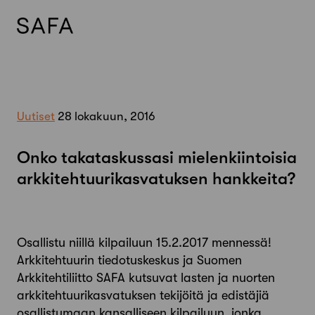
Skip
to
content
Uutiset
28 lokakuun, 2016
Onko takataskussasi mielenkiintoisia
arkkitehtuurikasvatuksen hankkeita?
Osallistu niillä kilpailuun 15.2.2017 mennessä!
Arkkitehtuurin tiedotuskeskus ja Suomen
Arkkitehtiliitto SAFA kutsuvat lasten ja nuorten
arkkitehtuurikasvatuksen tekijöitä ja edistäjiä
osallistumaan kansalliseen kilpailuun, jonka