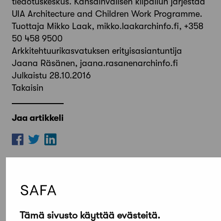
tiedotuskeskus. Kansainvälisen kilpailun järjestää
UIA Architecture and Children Work Programme.
Tuottaja Mikko Laak, mikko.laakarchinfo.fi, +358
50 458 9500
Arkkitehtuurikasvatuksen erityisasiantuntija
Jaana Räsänen, jaana.rasanenarchinfo.fi
Julkaistu 28.10.2016
Takaisin
Jaa artikkeli
Tämä sivusto käyttää evästeitä.