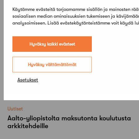
Käytämme evästeitä tarjoamamme sisällön ja mainosten rää
sosiaalisen median ominaisuuksien tukemiseen ja kävijämä
analysoimiseen. Lisää evästekäytänteistämme voit käydä 
Lue lisää
Kaikki ajankohtaiset
Hyväksy kaikki evästeet
Työnhakijat
Architect looking for a job
Hyväksy välttämättömät
Uutiset
Asetukset
Mökki Salo haettavissa
viikkovuokraukseen
Uutiset
Aalto-​yliopistolta maksutonta koulutusta
arkkitehdeille