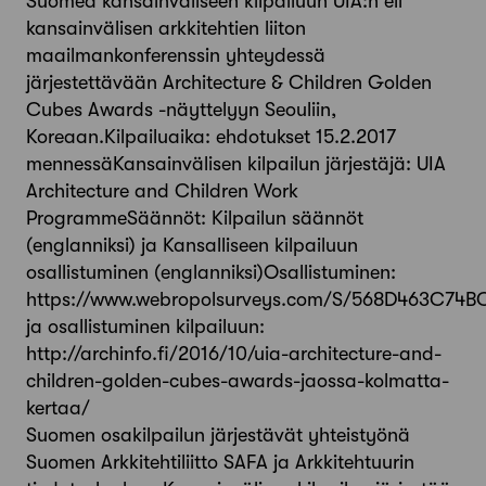
Suomea kansainväliseen kilpailuun UIA:n eli
kansainvälisen arkkitehtien liiton
maailmankonferenssin yhteydessä
järjestettävään Architecture & Children Golden
Cubes Awards -näyttelyyn Seouliin,
Koreaan.Kilpailuaika: ehdotukset 15.2.2017
mennessäKansainvälisen kilpailun järjestäjä: UIA
Architecture and Children Work
ProgrammeSäännöt: Kilpailun säännöt
(englanniksi) ja Kansalliseen kilpailuun
osallistuminen (englanniksi)Osallistuminen:
https://www.webropolsurveys.com/S/568D463C74BC9
ja osallistuminen kilpailuun:
http://archinfo.fi/2016/10/uia-architecture-and-
children-golden-cubes-awards-jaossa-kolmatta-
kertaa/
Suomen osakilpailun järjestävät yhteistyönä
Suomen Arkkitehtiliitto SAFA ja Arkkitehtuurin