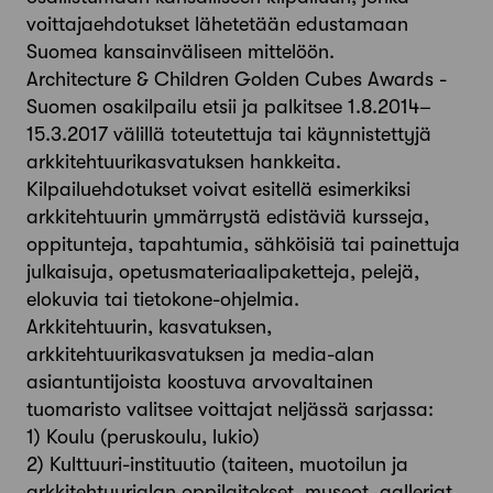
voittajaehdotukset lähetetään edustamaan
Suomea kansainväliseen mittelöön.
Architecture & Children Golden Cubes Awards -
Suomen osakilpailu etsii ja palkitsee 1.8.2014–
15.3.2017 välillä toteutettuja tai käynnistettyjä
arkkitehtuurikasvatuksen hankkeita.
Kilpailuehdotukset voivat esitellä esimerkiksi
arkkitehtuurin ymmärrystä edistäviä kursseja,
oppitunteja, tapahtumia, sähköisiä tai painettuja
julkaisuja, opetusmateriaalipaketteja, pelejä,
elokuvia tai tietokone-ohjelmia.
Arkkitehtuurin, kasvatuksen,
arkkitehtuurikasvatuksen ja media-alan
asiantuntijoista koostuva arvovaltainen
tuomaristo valitsee voittajat neljässä sarjassa:
1) Koulu (peruskoulu, lukio)
2) Kulttuuri-instituutio (taiteen, muotoilun ja
arkkitehtuurialan oppilaitokset, museot, galleriat,