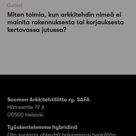
Uutiset
Miten toimia, kun arkkitehdin nimeä ei
mainita rakennuksesta tai korjauksesta
kertovassa jutussa?
Suomen Arkkitehtiliitto ry. SAFA
Hämeentie 19 A
00500 Helsinki
Työskentelemme hybridinä
Ota suoraan yhteyttä haluamaasi henkilöön: