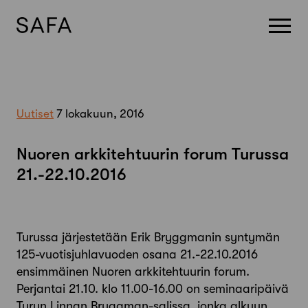
Skip
to
content
Uutiset
7 lokakuun, 2016
Nuoren arkkitehtuurin forum Turussa
21.-22.10.2016
Turussa järjestetään Erik Bryggmanin syntymän
125-vuotisjuhlavuoden osana 21.-22.10.2016
ensimmäinen Nuoren arkkitehtuurin forum.
Perjantai 21.10. klo 11.00-16.00 on seminaaripäivä
Turun Linnan Bryggman-salissa, jonka alkuun