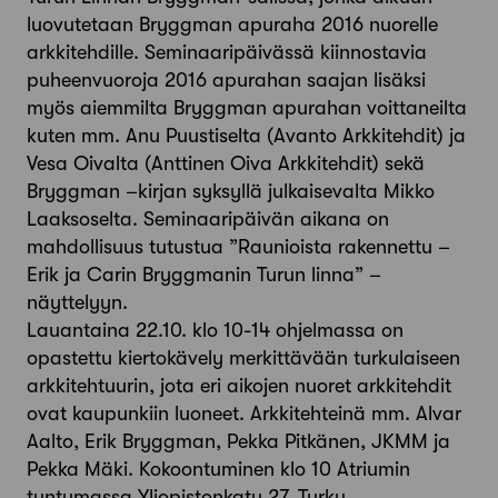
luovutetaan Bryggman apuraha 2016 nuorelle
arkkitehdille. Seminaaripäivässä kiinnostavia
puheenvuoroja 2016 apurahan saajan lisäksi
myös aiemmilta Bryggman apurahan voittaneilta
kuten mm. Anu Puustiselta (Avanto Arkkitehdit) ja
Vesa Oivalta (Anttinen Oiva Arkkitehdit) sekä
Bryggman –kirjan syksyllä julkaisevalta Mikko
Laaksoselta. Seminaaripäivän aikana on
mahdollisuus tutustua ”Raunioista rakennettu –
Erik ja Carin Bryggmanin Turun linna” –
näyttelyyn.
Lauantaina 22.10. klo 10-14 ohjelmassa on
opastettu kiertokävely merkittävään turkulaiseen
arkkitehtuurin, jota eri aikojen nuoret arkkitehdit
ovat kaupunkiin luoneet. Arkkitehteinä mm. Alvar
Aalto, Erik Bryggman, Pekka Pitkänen, JKMM ja
Pekka Mäki. Kokoontuminen klo 10 Atriumin
tuntumassa Yliopistonkatu 27, Turku.