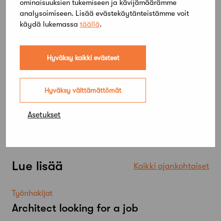
ominaisuuksien tukemiseen ja kävijämäärämme
analysoimiseen. Lisää evästekäytänteistämme voit
Jaa artikkeli
käydä lukemassa
täällä
.
Hyväksy kaikki evästeet
Hyväksy välttämättömät
Asetukset
Lue lisää
Kaikki ajankohtaiset
Työnhakijat
Architect looking for a job