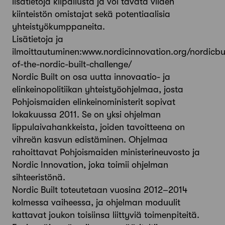
lisätietoja kilpailusta ja voi tavata viiden
kiinteistön omistajat sekä potentiaalisia
yhteistyökumppaneita.
Lisätietoja ja
ilmoittautuminen:www.nordicinnovation.org/nordicbui
of-the-nordic-built-challenge/
Nordic Built on osa uutta innovaatio- ja
elinkeinopolitiikan yhteistyöohjelmaa, josta
Pohjoismaiden elinkeinoministerit sopivat
lokakuussa 2011. Se on yksi ohjelman
lippulaivahankkeista, joiden tavoitteena on
vihreän kasvun edistäminen. Ohjelmaa
rahoittavat Pohjoismaiden ministerineuvosto ja
Nordic Innovation, joka toimii ohjelman
sihteeristönä.
Nordic Built toteutetaan vuosina 2012–2014
kolmessa vaiheessa, ja ohjelman moduulit
kattavat joukon toisiinsa liittyviä toimenpiteitä.