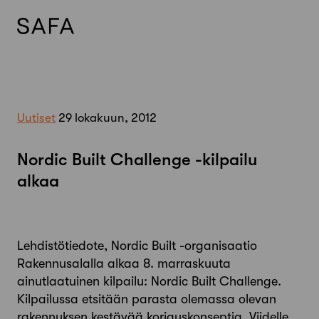
Skip
to
content
Uutiset
29 lokakuun, 2012
Nordic Built Challenge -kilpailu
alkaa
Lehdistötiedote, Nordic Built -organisaatio
Rakennusalalla alkaa 8. marraskuuta
ainutlaatuinen kilpailu: Nordic Built Challenge.
Kilpailussa etsitään parasta olemassa olevan
rakennuksen kestävää korjauskonseptia. Viidelle