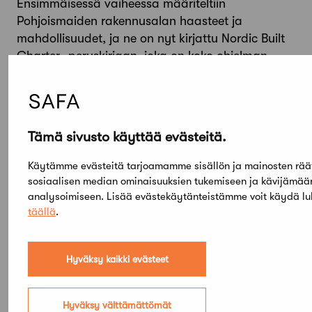
Ensimmäisessä vaiheessa määriteltiin
Pohjoismaiden rakennusalan haasteet ja
mahdollisuudet, ja ne on nyt kirjattu Nordic Built
Charter -peruskirjaan, joka on koko ohjelman
ydin.Lehdistötiedote 29.10.2012PDF 87,3KtNordic
Built Charter -periaatteetPDF 100,3KtLue
lisääJulkaistu 29.10.2012
Takaisin
Tämä sivusto käyttää evästeitä.
Käytämme evästeitä tarjoamamme sisällön ja mainosten rää
Jaa artikkeli
sosiaalisen median ominaisuuksien tukemiseen ja kävijämä
analysoimiseen. Lisää evästekäytänteistämme voit käydä l
täällä
.
Hyväksy kaikki evästeet
Hyväksy välttämättömät