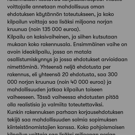
voittajalle annetaan mahdollisuus oman
ehdotuksen käytännön toteutukseen, ja koko
kilpailun voittaja saa lisäksi miljoona norjan
kruunua (noin 135 000 euroa).
Kilpailu on kaksivaiheinen, ja siihen kutsutaan
mukaan koko rakennusala. Ensimmäinen vaihe on
avoin ideakilpailu, jossa on matala
osallistumiskynnys ja jossa ehdotukset arvioidaan
nimettöminä. Yhteensä neljä ehdotusta per
rakennus, eli yhteensä 20 ehdotusta, saa 300
000 norjan kruunua (noin 40 000 euroa) ja
mahdollisuuden jatkaa kilpailun toiseen
vaiheeseen. Tässä vaiheessa ehdotusten pitää
olla realistisia ja valmiita toteutettaviksi.
Kunkin rakennuksen parhaan korjausehdotuksen
tekijä saa mahdollisuuden solmia sopimuksen
kiinteistönomistajien kanssa. Koko pohjoismaisen
kilpailun voittaja saa lisäksi miljoonan norjan