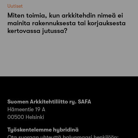
Uutiset
Miten toimia, kun arkkitehdin nimeä ei
mainita rakennuksesta tai korjauksesta
kertovassa jutussa?
Suomen Arkkitehtiliitto ry. SAFA
Hämeentie 19 A
00500 Helsinki
Työskentelemme hybridinä
Ota suoraan yhteyttä haluamaasi henkilöön: