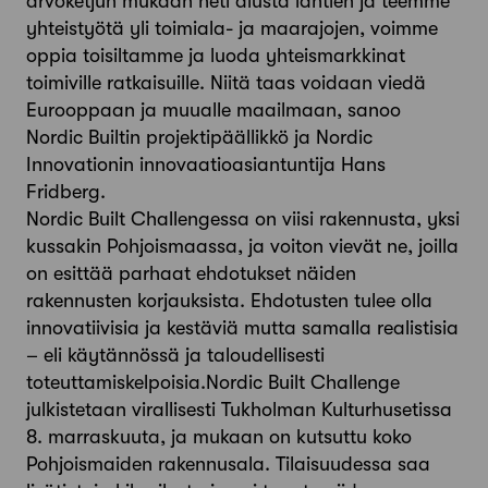
arvoketjun mukaan heti alusta lähtien ja teemme
yhteistyötä yli toimiala- ja maarajojen, voimme
oppia toisiltamme ja luoda yhteismarkkinat
toimiville ratkaisuille. Niitä taas voidaan viedä
Eurooppaan ja muualle maailmaan, sanoo
Nordic Builtin projektipäällikkö ja Nordic
Innovationin innovaatioasiantuntija Hans
Fridberg.
Nordic Built Challengessa on viisi rakennusta, yksi
kussakin Pohjoismaassa, ja voiton vievät ne, joilla
on esittää parhaat ehdotukset näiden
rakennusten korjauksista. Ehdotusten tulee olla
innovatiivisia ja kestäviä mutta samalla realistisia
– eli käytännössä ja taloudellisesti
toteuttamiskelpoisia.Nordic Built Challenge
julkistetaan virallisesti Tukholman Kulturhusetissa
8. marraskuuta, ja mukaan on kutsuttu koko
Pohjoismaiden rakennusala. Tilaisuudessa saa