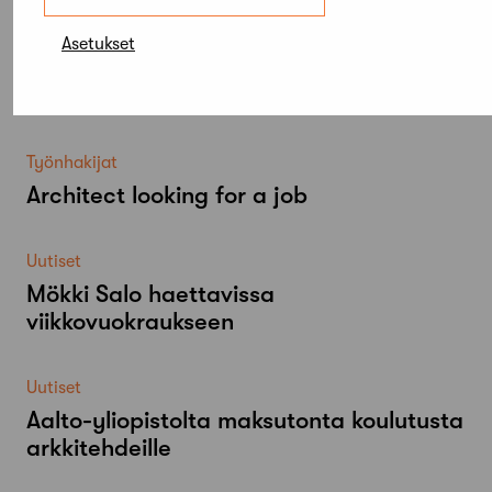
Asetukset
Lue lisää
Kaikki ajankohtaiset
Työnhakijat
Architect looking for a job
Uutiset
Mökki Salo haettavissa
viikkovuokraukseen
Uutiset
Aalto-​yliopistolta maksutonta koulutusta
arkkitehdeille