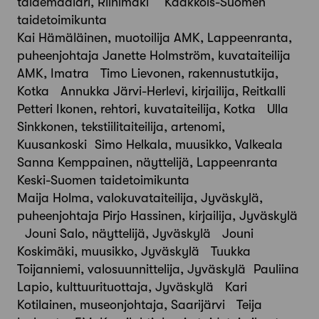
taidemaalari, Riihimäki Kaakkois-Suomen
taidetoimikunta
Kai Hämäläinen, muotoilija AMK, Lappeenranta,
puheenjohtaja Janette Holmström, kuvataiteilija
AMK, Imatra Timo Lievonen, rakennustutkija,
Kotka Annukka Järvi-Herlevi, kirjailija, Reitkalli
Petteri Ikonen, rehtori, kuvataiteilija, Kotka Ulla
Sinkkonen, tekstiilitaiteilija, artenomi,
Kuusankoski Simo Helkala, muusikko, Valkeala
Sanna Kemppainen, näyttelijä, Lappeenranta
Keski-Suomen taidetoimikunta
Maija Holma, valokuvataiteilija, Jyväskylä,
puheenjohtaja Pirjo Hassinen, kirjailija, Jyväskylä
Jouni Salo, näyttelijä, Jyväskylä Jouni
Koskimäki, muusikko, Jyväskylä Tuukka
Toijanniemi, valosuunnittelija, Jyväskylä Pauliina
Lapio, kulttuurituottaja, Jyväskylä Kari
Kotilainen, museonjohtaja, Saarijärvi Teija