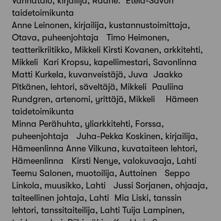
Vanhatalo, kirjailija, Raahe. Etelä-Savon
taidetoimikunta
Anne Leinonen, kirjailija, kustannustoimittaja,
Otava, puheenjohtaja Timo Heimonen,
teatterikriitikko, Mikkeli Kirsti Kovanen, arkkitehti,
Mikkeli Kari Kropsu, kapellimestari, Savonlinna
Matti Kurkela, kuvanveistäjä, Juva Jaakko
Pitkänen, lehtori, säveltäjä, Mikkeli Pauliina
Rundgren, artenomi, yrittäjä, Mikkeli Hämeen
taidetoimikunta
Minna Perähuhta, yliarkkitehti, Forssa,
puheenjohtaja Juha-Pekka Koskinen, kirjailija,
Hämeenlinna Anne Vilkuna, kuvataiteen lehtori,
Hämeenlinna Kirsti Nenye, valokuvaaja, Lahti
Teemu Salonen, muotoilija, Auttoinen Seppo
Linkola, muusikko, Lahti Jussi Sorjanen, ohjaaja,
taiteellinen johtaja, Lahti Mia Liski, tanssin
lehtori, tanssitaiteilija, Lahti Tuija Lampinen,