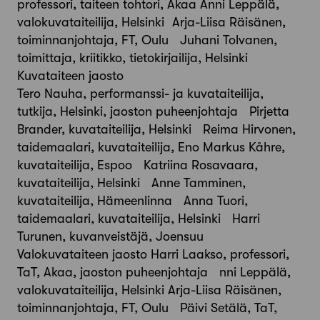
professori, taiteen tohtori, Akaa Anni Leppälä,
valokuvataiteilija, Helsinki Arja-Liisa Räisänen,
toiminnanjohtaja, FT, Oulu Juhani Tolvanen,
toimittaja, kriitikko, tietokirjailija, Helsinki
Kuvataiteen jaosto
Tero Nauha, performanssi- ja kuvataiteilija,
tutkija, Helsinki, jaoston puheenjohtaja Pirjetta
Brander, kuvataiteilija, Helsinki Reima Hirvonen,
taidemaalari, kuvataiteilija, Eno Markus Kåhre,
kuvataiteilija, Espoo Katriina Rosavaara,
kuvataiteilija, Helsinki Anne Tamminen,
kuvataiteilija, Hämeenlinna Anna Tuori,
taidemaalari, kuvataiteilija, Helsinki Harri
Turunen, kuvanveistäjä, Joensuu
Valokuvataiteen jaosto Harri Laakso, professori,
TaT, Akaa, jaoston puheenjohtaja nni Leppälä,
valokuvataiteilija, Helsinki Arja-Liisa Räisänen,
toiminnanjohtaja, FT, Oulu Päivi Setälä, TaT,