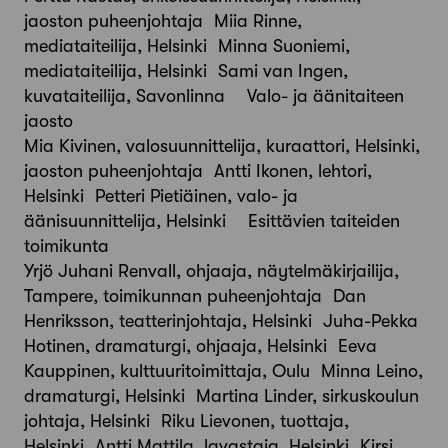
jaoston puheenjohtaja Miia Rinne,
mediataiteilija, Helsinki Minna Suoniemi,
mediataiteilija, Helsinki Sami van Ingen,
kuvataiteilija, Savonlinna Valo- ja äänitaiteen
jaosto
Mia Kivinen, valosuunnittelija, kuraattori, Helsinki,
jaoston puheenjohtaja Antti Ikonen, lehtori,
Helsinki Petteri Pietiäinen, valo- ja
äänisuunnittelija, Helsinki Esittävien taiteiden
toimikunta
Yrjö Juhani Renvall, ohjaaja, näytelmäkirjailija,
Tampere, toimikunnan puheenjohtaja Dan
Henriksson, teatterinjohtaja, Helsinki Juha-Pekka
Hotinen, dramaturgi, ohjaaja, Helsinki Eeva
Kauppinen, kulttuuritoimittaja, Oulu Minna Leino,
dramaturgi, Helsinki Martina Linder, sirkuskoulun
johtaja, Helsinki Riku Lievonen, tuottaja,
Helsinki Antti Mattila, lavastaja, Helsinki Kirsi