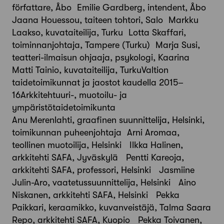
författare, Åbo Emilie Gardberg, intendent, Åbo
Jaana Houessou, taiteen tohtori, Salo Markku
Laakso, kuvataiteilija, Turku Lotta Skaffari,
toiminnanjohtaja, Tampere (Turku) Marja Susi,
teatteri-ilmaisun ohjaaja, psykologi, Kaarina
Matti Tainio, kuvataiteilija, TurkuValtion
taidetoimikunnat ja jaostot kaudella 2015–
16Arkkitehtuuri-, muotoilu- ja
ympäristötaidetoimikunta
Anu Merenlahti, graafinen suunnittelija, Helsinki,
toimikunnan puheenjohtaja Arni Aromaa,
teollinen muotoilija, Helsinki Ilkka Halinen,
arkkitehti SAFA, Jyväskylä Pentti Kareoja,
arkkitehti SAFA, professori, Helsinki Jasmiine
Julin-Aro, vaatetussuunnittelija, Helsinki Aino
Niskanen, arkkitehti SAFA, Helsinki Pekka
Paikkari, keraamikko, kuvanveistäjä, Talma Saara
Repo, arkkitehti SAFA, Kuopio Pekka Toivanen,