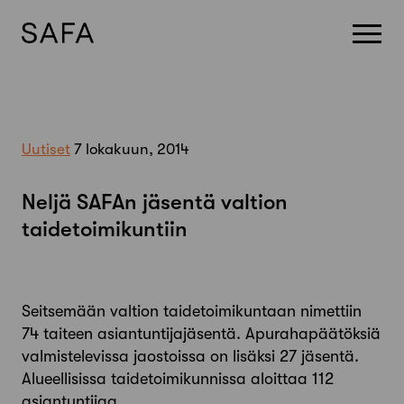
Skip
to
content
Uutiset
7 lokakuun, 2014
Neljä SAFAn jäsentä valtion
taidetoimikuntiin
Seitsemään valtion taidetoimikuntaan nimettiin
74 taiteen asiantuntijajäsentä. Apurahapäätöksiä
valmistelevissa jaostoissa on lisäksi 27 jäsentä.
Alueellisissa taidetoimikunnissa aloittaa 112
asiantuntijaa.