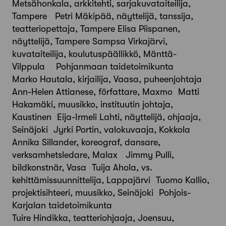
Metsähonkala, arkkitehti, sarjakuvataiteilija,
Tampere Petri Mäkipää, näyttelijä, tanssija,
teatteriopettaja, Tampere Elisa Piispanen,
näyttelijä, Tampere Sampsa Virkajärvi,
kuvataiteilija, koulutuspäällikkö, Mänttä-
Vilppula Pohjanmaan taidetoimikunta
Marko Hautala, kirjailija, Vaasa, puheenjohtaja
Ann-Helen Attianese, författare, Maxmo Matti
Hakamäki, muusikko, instituutin johtaja,
Kaustinen Eija-Irmeli Lahti, näyttelijä, ohjaaja,
Seinäjoki Jyrki Portin, valokuvaaja, Kokkola
Annika Sillander, koreograf, dansare,
verksamhetsledare, Malax Jimmy Pulli,
bildkonstnär, Vasa Tuija Ahola, vs.
kehittämissuunnittelija, Lappajärvi Tuomo Kallio,
projektisihteeri, muusikko, Seinäjoki Pohjois-
Karjalan taidetoimikunta
Tuire Hindikka, teatteriohjaaja, Joensuu,