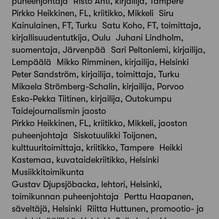
puheenjohtaja Risto Ahti, kirjailija, Tampere
Pirkko Heikkinen, FL, kriitikko, Mikkeli Siru
Kainulainen, FT, Turku Satu Koho, FT, toimittaja,
kirjallisuudentutkija, Oulu Juhani Lindholm,
suomentaja, Järvenpää Sari Peltoniemi, kirjailija,
Lempäälä Mikko Rimminen, kirjailija, Helsinki
Peter Sandström, kirjailija, toimittaja, Turku
Mikaela Strömberg-Schalin, kirjailija, Porvoo
Esko-Pekka Tiitinen, kirjailija, Outokumpu
Taidejournalismin jaosto
Pirkko Heikkinen, FL, kriitikko, Mikkeli, jaoston
puheenjohtaja Siskotuulikki Toijonen,
kulttuuritoimittaja, kriitikko, Tampere Heikki
Kastemaa, kuvataidekriitikko, Helsinki
Musiikkitoimikunta
Gustav Djupsjöbacka, lehtori, Helsinki,
toimikunnan puheenjohtaja Perttu Haapanen,
säveltäjä, Helsinki Riitta Huttunen, promootio- ja