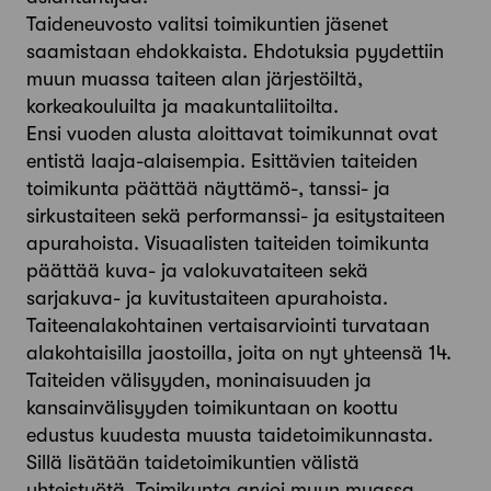
Taideneuvosto valitsi toimikuntien jäsenet
saamistaan ehdokkaista. Ehdotuksia pyydettiin
muun muassa taiteen alan järjestöiltä,
korkeakouluilta ja maakuntaliitoilta.
Ensi vuoden alusta aloittavat toimikunnat ovat
entistä laaja-alaisempia. Esittävien taiteiden
toimikunta päättää näyttämö-, tanssi- ja
sirkustaiteen sekä performanssi- ja esitystaiteen
apurahoista. Visuaalisten taiteiden toimikunta
päättää kuva- ja valokuvataiteen sekä
sarjakuva- ja kuvitustaiteen apurahoista.
Taiteenalakohtainen vertaisarviointi turvataan
alakohtaisilla jaostoilla, joita on nyt yhteensä 14.
Taiteiden välisyyden, moninaisuuden ja
kansainvälisyyden toimikuntaan on koottu
edustus kuudesta muusta taidetoimikunnasta.
Sillä lisätään taidetoimikuntien välistä
yhteistyötä. Toimikunta arvioi muun muassa