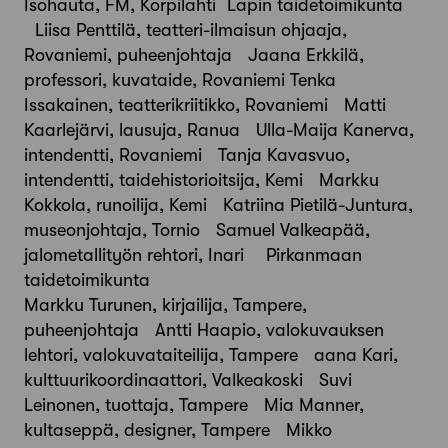
Isohauta, FM, Korpilahti Lapin taidetoimikunta
Liisa Penttilä, teatteri-ilmaisun ohjaaja,
Rovaniemi, puheenjohtaja Jaana Erkkilä,
professori, kuvataide, Rovaniemi Tenka
Issakainen, teatterikriitikko, Rovaniemi Matti
Kaarlejärvi, lausuja, Ranua Ulla-Maija Kanerva,
intendentti, Rovaniemi Tanja Kavasvuo,
intendentti, taidehistorioitsija, Kemi Markku
Kokkola, runoilija, Kemi Katriina Pietilä-Juntura,
museonjohtaja, Tornio Samuel Valkeapää,
jalometallityön rehtori, Inari Pirkanmaan
taidetoimikunta
Markku Turunen, kirjailija, Tampere,
puheenjohtaja Antti Haapio, valokuvauksen
lehtori, valokuvataiteilija, Tampere aana Kari,
kulttuurikoordinaattori, Valkeakoski Suvi
Leinonen, tuottaja, Tampere Mia Manner,
kultaseppä, designer, Tampere Mikko