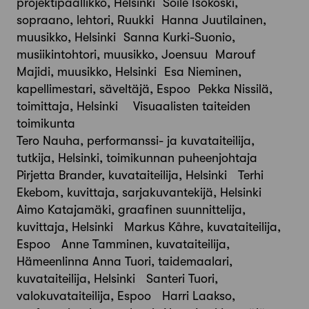
projektipäällikkö, Helsinki Soile Isokoski,
sopraano, lehtori, Ruukki Hanna Juutilainen,
muusikko, Helsinki Sanna Kurki-Suonio,
musiikintohtori, muusikko, Joensuu Marouf
Majidi, muusikko, Helsinki Esa Nieminen,
kapellimestari, säveltäjä, Espoo Pekka Nissilä,
toimittaja, Helsinki Visuaalisten taiteiden
toimikunta
Tero Nauha, performanssi- ja kuvataiteilija,
tutkija, Helsinki, toimikunnan puheenjohtaja
Pirjetta Brander, kuvataiteilija, Helsinki Terhi
Ekebom, kuvittaja, sarjakuvantekijä, Helsinki
Aimo Katajamäki, graafinen suunnittelija,
kuvittaja, Helsinki Markus Kåhre, kuvataiteilija,
Espoo Anne Tamminen, kuvataiteilija,
Hämeenlinna Anna Tuori, taidemaalari,
kuvataiteilija, Helsinki Santeri Tuori,
valokuvataiteilija, Espoo Harri Laakso,