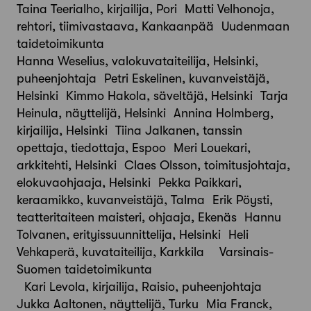
Taina Teerialho, kirjailija, Pori Matti Velhonoja,
rehtori, tiimivastaava, Kankaanpää Uudenmaan
taidetoimikunta
Hanna Weselius, valokuvataiteilija, Helsinki,
puheenjohtaja Petri Eskelinen, kuvanveistäjä,
Helsinki Kimmo Hakola, säveltäjä, Helsinki Tarja
Heinula, näyttelijä, Helsinki Annina Holmberg,
kirjailija, Helsinki Tiina Jalkanen, tanssin
opettaja, tiedottaja, Espoo Meri Louekari,
arkkitehti, Helsinki Claes Olsson, toimitusjohtaja,
elokuvaohjaaja, Helsinki Pekka Paikkari,
keraamikko, kuvanveistäjä, Talma Erik Pöysti,
teatteritaiteen maisteri, ohjaaja, Ekenäs Hannu
Tolvanen, erityissuunnittelija, Helsinki Heli
Vehkaperä, kuvataiteilija, Karkkila Varsinais-
Suomen taidetoimikunta
Kari Levola, kirjailija, Raisio, puheenjohtaja
Jukka Aaltonen, näyttelijä, Turku Mia Franck,