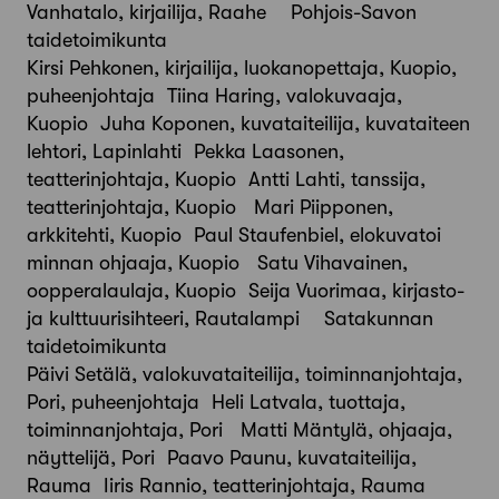
Vanhatalo, kirjailija, Raahe Pohjois-Savon
taidetoimikunta
Kirsi Pehkonen, kirjailija, luokanopettaja, Kuopio,
puheenjohtaja Tiina Haring, valokuvaaja,
Kuopio Juha Koponen, kuvataiteilija, kuvataiteen
lehtori, Lapinlahti Pekka Laasonen,
teatterinjohtaja, Kuopio Antti Lahti, tanssija,
teatterinjohtaja, Kuopio Mari Piipponen,
arkkitehti, Kuopio Paul Staufenbiel, elokuvatoi
minnan ohjaaja, Kuopio Satu Vihavainen,
oopperalaulaja, Kuopio Seija Vuorimaa, kirjasto-
ja kulttuurisihteeri, Rautalampi Satakunnan
taidetoimikunta
Päivi Setälä, valokuvataiteilija, toiminnanjohtaja,
Pori, puheenjohtaja Heli Latvala, tuottaja,
toiminnanjohtaja, Pori Matti Mäntylä, ohjaaja,
näyttelijä, Pori Paavo Paunu, kuvataiteilija,
Rauma Iiris Rannio, teatterinjohtaja, Rauma