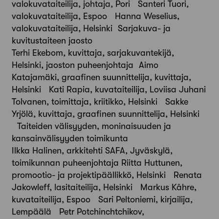
valokuvataiteilija, johtaja, Pori Santeri Tuori,
valokuvataiteilija, Espoo Hanna Weselius,
valokuvataiteilija, Helsinki Sarjakuva- ja
kuvitustaiteen jaosto
Terhi Ekebom, kuvittaja, sarjakuvantekijä,
Helsinki, jaoston puheenjohtaja Aimo
Katajamäki, graafinen suunnittelija, kuvittaja,
Helsinki Kati Rapia, kuvataiteilija, Loviisa Juhani
Tolvanen, toimittaja, kriitikko, Helsinki Sakke
Yrjölä, kuvittaja, graafinen suunnittelija, Helsinki
Taiteiden välisyyden, moninaisuuden ja
kansainvälisyyden toimikunta
Ilkka Halinen, arkkitehti SAFA, Jyväskylä,
toimikunnan puheenjohtaja Riitta Huttunen,
promootio- ja projektipäällikkö, Helsinki Renata
Jakowleff, lasitaiteilija, Helsinki Markus Kåhre,
kuvataiteilija, Espoo Sari Peltoniemi, kirjailija,
Lempäälä Petr Potchinchtchikov,