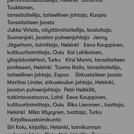
performanssitaiteilija, Helsinki Johanna
Tuukkanen,
tanssitaiteilija, taiteellinen johtaja, Kuopio
Tanssitaiteen jaosto
Jukka Virtala, näyttämötaiteilija, kouluttaja,
Suonenjoki, jaoston puheenjohtaja Jenny
Jägerhorn, toimittaja, Helsinki Eeva Kauppinen,
kulttuuritoimittaja, Oulu Kai Lehikoinen,
yliopistonlehtori, Turku Kirsi Monni, tanssitaiteen
professori, Helsinki Tuomo Railo, tanssitaiteilija,
taiteellinen johtaja, Espoo Sirkustaiteen jaosto
Martina Linder, sirkuskoulun johtaja, Helsinki,
jaoston puheenjohtaja Petri Heikkilä,
tutkintovastaava, Lahti Eeva Kauppinen,
kulttuuritoimittaja, Oulu Riku Lievonen , tuottaja,
Helsinki Mika Väyrynen, tuottaja, Turku
Kirjallisuustoimikunta
Siri Kolu, kirjailija, Helsinki, toimikunnan