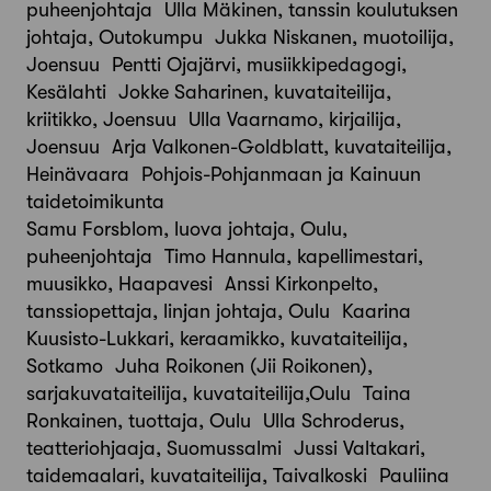
puheenjohtaja Ulla Mäkinen, tanssin koulutuksen
johtaja, Outokumpu Jukka Niskanen, muotoilija,
Joensuu Pentti Ojajärvi, musiikkipedagogi,
Kesälahti Jokke Saharinen, kuvataiteilija,
kriitikko, Joensuu Ulla Vaarnamo, kirjailija,
Joensuu Arja Valkonen-Goldblatt, kuvataiteilija,
Heinävaara Pohjois-Pohjanmaan ja Kainuun
taidetoimikunta
Samu Forsblom, luova johtaja, Oulu,
puheenjohtaja Timo Hannula, kapellimestari,
muusikko, Haapavesi Anssi Kirkonpelto,
tanssiopettaja, linjan johtaja, Oulu Kaarina
Kuusisto-Lukkari, keraamikko, kuvataiteilija,
Sotkamo Juha Roikonen (Jii Roikonen),
sarjakuvataiteilija, kuvataiteilija,Oulu Taina
Ronkainen, tuottaja, Oulu Ulla Schroderus,
teatteriohjaaja, Suomussalmi Jussi Valtakari,
taidemaalari, kuvataiteilija, Taivalkoski Pauliina