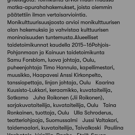
matka-apurahahakemukset, joista aiemmin
päätettiin ilman vertaisarviointia.
Monikulttuurisuusjaosto arvioi monikulttuurisen
alan hakemuksia ja vahvistaa kulttuurisen
moninaisuuden tuntemusta.Alueelliset
taidetoimikunnat kaudella 2015–16Pohjois-
Pohjanmaan ja Kainuun taidetoimikunta
Samu Forsblom, luova johtaja, Oulu,
puheenjohtaja Timo Hannula, kapellimestari,
muusikko, Haapavesi Anssi Kirkonpelto,
tanssiopettaja, linjan johtaja, Oulu Kaarina
Kuusisto-Lukkari, keraamikko, kuvataiteilija,
Sotkamo Juha Roikonen (Jii Roikonen),
sarjakuvataiteilija, kuvataiteilija, Oulu Taina
Ronkainen, tuottaja, Oulu Ulla Schroderus,
teatteriohjaaja, Suomussalmi Jussi Valtakari,
taidemaalari, kuvataiteilija, Taivalkoski Pauliina