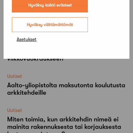
Hyväksy kaikki evästeet
Lue lisää
Hyväksy välttämättömät
Kaikki ajankohtaiset
Asetukset
Uutiset
Mökki Salo haettavissa
viikkovuokraukseen
Uutiset
Aalto-​yliopistolta maksutonta koulutusta
arkkitehdeille
Uutiset
Miten toimia, kun arkkitehdin nimeä ei
mainita rakennuksesta tai korjauksesta