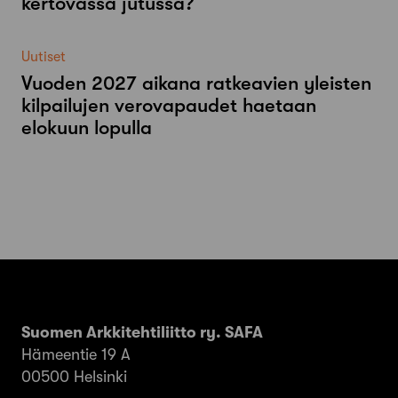
kertovassa jutussa?
Uutiset
Vuoden 2027 aikana ratkeavien yleisten
kilpailujen verovapaudet haetaan
elokuun lopulla
Suomen Arkkitehtiliitto ry. SAFA
Hämeentie 19 A
00500 Helsinki