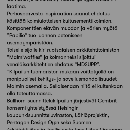
laatima.
Perhosparvesta inspiraation saanut ehdotus
käsittää kolmiulotteisen kuitusementtikolmion.
Komponenttien elävän muodon ja värien myötä
”Papilio” tuo luonnon betoniseen
asemaympäristöön.
Toiselle sijalle kiri ruotsalaisen arkkitehtitoimiston
”Malmiwaffles” ja kolmanneksi sijoittui
venäläisarkkitehtien ehdotus ”MDSUPR”.
”Kilpailun tuomariston mukaan voittotyöllä on
monipuoliset kehitys- ja sovellusmahdollisuudet
Malmin asemalla. Sellaisenaan niitä ei kuitenkaan
olla toteuttamassa.
Bullhorn-suunnittelukilpailun järjestivät Cembrit-
konserni yhteistyössä Helsingin
kaupunkisuunnitteluviraston, Lähiöprojektin,
Pentagon Design Oy:n sekä Suomen
Arkkitehtiliiton ja Teollisuustaiteen Liiton Ornamon