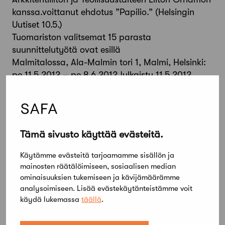
kanssa.voittanut ehdotus ”Papilio.” (Helsingin
Uutiset 10.5.)
Tuomariston valitsemat 15 parasta
suunnittelutyötä ovat esillä
Malmitalossa, Ala-Malmin tori 1, Malmi, Helsinki:
pe 11.5.2012 – pe 8.6.2012Julkaistu 11.5.2012
Takaisin
Jaa artikkeli
Tämä sivusto käyttää evästeitä.
Käytämme evästeitä tarjoamamme sisällön ja
mainosten räätälöimiseen, sosiaalisen median
ominaisuuksien tukemiseen ja kävijämäärämme
analysoimiseen. Lisää evästekäytänteistämme voit
käydä lukemassa
täällä
.