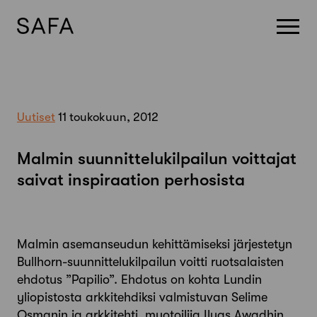
Skip
to
content
Uutiset
11 toukokuun, 2012
Malmin suunnittelukilpailun voittajat
saivat inspiraation perhosista
Malmin asemanseudun kehittämiseksi järjestetyn
Bullhorn-suunnittelukilpailun voitti ruotsalaisten
ehdotus ”Papilio”. Ehdotus on kohta Lundin
yliopistosta arkkitehdiksi valmistuvan Selime
Osmanin ja arkkitehti, muotoilija Ilyas Awadhin