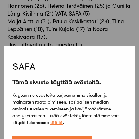
Hannonen (28), Helena Teräväinen (25) ja Gunilla
Lång-Kivilinna (21) VATA-SAFA (5)
Maija Anttila (31), Paula Keskikastari (24), Tiina
Leppänen (18), Tuire Kujala (17) ja Noora
Koskivaara (17).
Uusi liittovaltuusto järjestäytyy
sääntömääräisessä liittovaltuuston kokouksessa
10. joulukuuta 2012.Julkaistu 9.11.2012
Takaisin
Tämä sivusto käyttää evästeitä.
Jaa artikkeli
Käytämme evästeitä tarjoamamme sisällön ja
mainosten räätälöimiseen, sosiaalisen median
ominaisuuksien tukemiseen ja kävijämäärämme
analysoimiseen. Lisää evästekäytänteistämme voit
käydä lukemassa
täällä
.