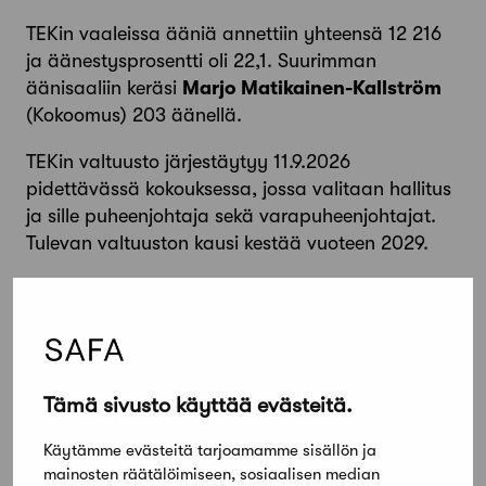
TEKin vaaleissa ääniä annettiin yhteensä 12 216
ja äänestysprosentti oli 22,1. Suurimman
äänisaaliin keräsi
Marjo Matikainen-Kallström
(Kokoomus) 203 äänellä.
TEKin valtuusto järjestäytyy 11.9.2026
pidettävässä kokouksessa, jossa valitaan hallitus
ja sille puheenjohtaja sekä varapuheenjohtajat.
Tulevan valtuuston kausi kestää vuoteen 2029.
Lue lisää tästä linkistä.
SAFA-TEK -jäsenyydestä:
Tämä sivusto käyttää evästeitä.
Vastavalmistuneet arkkitehdit ja
palkansaajajäsenet voivat maksutta liittyä myös
Käytämme evästeitä tarjoamamme sisällön ja
Tekniikan Akateemisiin (TEK). SAFA-TEK -
mainosten räätälöimiseen, sosiaalisen median