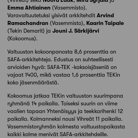
(Vihreät) sekä
Noora Laak
,
Mira Syrjälä
ja
Emma Ahtiainen
(Vasemmisto).
Varavaltuutetuksi ylsivät arkkitehdit
Arvind
Ramachandran
(Vasemmisto),
Kaarin Taipale
(Tekin Demarit) ja
Jouni J. Särkijärvi
(Kokoomus).
Valtuuston kokoonpanosta 8,6 prosenttia on
SAFA-arkkitehteja. Edustus on suhteellisesti
arvioiden hyvä: SAFA-TEK -kaksoisjäseniä on
vajaat 1400, mikä vastaa 1,6 prosenttia TEKin
koko jäsenmäärästä.
Kokoomus jatkaa TEKin valtuuston suurimpana
ryhmänä 14 paikalla. Toiseksi suurin on viime
vaalien tapaan Yhtenäisyys ja teekkarihenki 12
paikalla. Kolmanneksi nousi Vihreät 11 paikalla.
Vasemmistoryhmän kolmesta valtuustopaikasta
kaikki kolme menivät SAFA-arkkitehdeille.