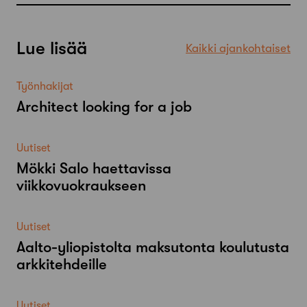
Lue lisää
Kaikki ajankohtaiset
Työnhakijat
Architect looking for a job
Uutiset
Mökki Salo haettavissa
viikkovuokraukseen
Uutiset
Aalto-​yliopistolta maksutonta koulutusta
arkkitehdeille
Uutiset