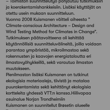
– Toimiston suunnittelutyö pohjautuu tutkimuksiin
ja koerakentamishankkeisiin. Lisäksi käyttäjät on
otettu usein mukaan suunnitteluun.
Vuonna 2008 Kuismanen väitteli aiheesta ”
Climate-conscious Architecture – Design and
Wind Testing Method for Climates in Change”.
Tutkimuksen päätavoitteena oli kehittää
käytännöllisiä suunnitteluvälineitä, joilla voidaan
parantaa ympäristöä, mikroilmastoa sekä
rakennusten ja kaavojen energiataloutta eri
ilmastovyöhykkeillä, sekä varautua ilmaston
muutokseen.
Pienilmaston lisäksi Kuismanen on tutkinut
ekologisia materiaaleja, tiivistä ja matalaa
puurakentamista sekä kehittänyt ekologisia
kortteleita yhdessä VTT:n kanssa.Hiilivapaa
asuinalue Norjan Trondheimiin
Kuismanen on suunnitellut Brøsetin alueelle