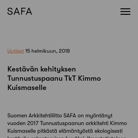
Skip
to
content
Uutiset
15 helmikuun, 2018
Kestävän kehityksen
Tunnustuspaanu TkT Kimmo
Kuismaselle
Suomen Arkkitehtiliitto SAFA on myöntänyt
vuoden 2017 Tunnustuspaanun arkkitehti Kimmo
Kuismaselle pitkästä elämäntyöstä ekologisesti