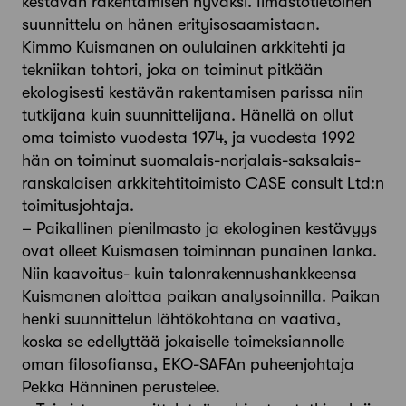
kestävän rakentamisen hyväksi. Ilmastotietoinen
suunnittelu on hänen erityisosaamistaan.
Kimmo Kuismanen on oululainen arkkitehti ja
tekniikan tohtori, joka on toiminut pitkään
ekologisesti kestävän rakentamisen parissa niin
tutkijana kuin suunnittelijana. Hänellä on ollut
oma toimisto vuodesta 1974, ja vuodesta 1992
hän on toiminut suomalais-norjalais-saksalais-
ranskalaisen arkkitehtitoimisto CASE consult Ltd:n
toimitusjohtaja.
– Paikallinen pienilmasto ja ekologinen kestävyys
ovat olleet Kuismasen toiminnan punainen lanka.
Niin kaavoitus- kuin talonrakennushankkeensa
Kuismanen aloittaa paikan analysoinnilla. Paikan
henki suunnittelun lähtökohtana on vaativa,
koska se edellyttää jokaiselle toimeksiannolle
oman filosofiansa, EKO-SAFAn puheenjohtaja
Pekka Hänninen perustelee.