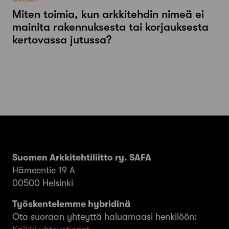
Miten toimia, kun arkkitehdin nimeä ei
mainita rakennuksesta tai korjauksesta
kertovassa jutussa?
Suomen Arkkitehtiliitto ry. SAFA
Hämeentie 19 A
00500 Helsinki
Työskentelemme hybridinä
Ota suoraan yhteyttä haluamaasi henkilöön: