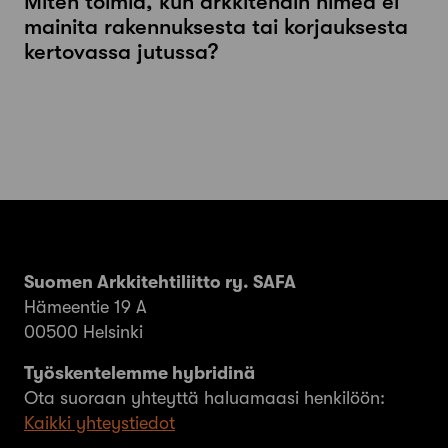
Miten toimia, kun arkkitehdin nimeä ei
mainita rakennuksesta tai korjauksesta
kertovassa jutussa?
Suomen Arkkitehtiliitto ry. SAFA
Hämeentie 19 A
00500 Helsinki
Työskentelemme hybridinä
Ota suoraan yhteyttä haluamaasi henkilöön:
Kaikki yhteystiedot