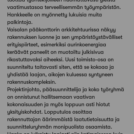
vaatimustasoa terveellisemmän työympäristön.
Hankkeelle on myönnetty lukuisia muita
palkintoja.
Vaisalan pääkonttorin arkkitehtuurissa näkyy
rakennuksen luonne ja sen ympäristöystävälliset
erityispiirteet, esimerkiksi aurinkoenergiaa
keräävät paneelit on muotoiltu julkisivua
rikastuttavaksi aiheeksi. Uusi toimisto-osa on
suunniteltu taitavasti siten, että se kokoaa ja
yhdistää laajan, aikojen kuluessa syntyneen
rakennuskompleksin.
Projektinjohto, pääsuunnittelija ja koko työryhmä
on onnistunut hallitsemaan vaativan
kokonaisuuden ja myös loppuun asti hiotut
yksityiskohdat. Lopputulos osoittaa
rakennuttajan äärimmäistä laatutietoisuutta ja
suunnitteluryhmän monipuolista osaamista.