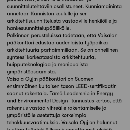
suunnittelutehtäviin osallistuneet. Kunniamaininta
annetaan Kanniston koululle ja sen
arkkitehtisuunnittelusta vastaaville henkilöille ja
hankesuunnittelupäällikölle.
Palkinnon perusteluissa todetaan, että Vaisalan
pääkonttori edustaa uudenlaista työpaikka-
arkkitehtuuria parhaimmillaan. Se on onnellinen
synteesi korkeatasoista arkkitehtuuria,
huipputeknologiaa ja monipuolista
ympäristöosaamista.
Vaisala Oyj:n pääkonttori on Suomen
ensimmäinen kultaisen tason LEED-sertifikaatin
saanut rakentaja. Tämä Leadership in Energy
and Environmental Design -tunnustus kertoo, että
rakennus vastaa vihreälle rakentamiselle ja
ympäristölle asetettuja korkeimpia
tehokkuusvaatimuksia. Vaisala Oyj on halunnut
tuottaa työntekijöilleen huomattavasti yleistä