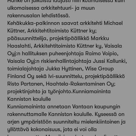
Hanke on julkaistu laajasti niin kotimaisessa kuin
ulkomaisessa arkkitehtuuri- ja muun
rakennusalan lehdistössä.
Kehäkukka-palkinnon saavat arkkitehti Michael
Küttner, Arkkitehtitoimisto Küttner ky;
pääsuunnittelija, projektipäällikkö Markku
Haaslahti, Arkkitehtitoimisto Küttner ky, Vaisala
Oyj:n hallituksen puheenjohtaja Raimo Voipio,
Vaisala Oyj:n riskienhallintajohtaja Jussi Kallunki,
toimialajohtaja Jukka Hyttinen, Wise Group
Finland Oy sekä lvi-suunnittelu, projektipäällikkö
Risto Partanen, Haahtela-Rakentaminen Oy;
projektinjohto ja työnjohto.Kunniamaininta
Kanniston koululle
Kunniamaininta annetaan Vantaan kaupungin
rakennuttamalle Kanniston koululle. Kyseessä on
arjen ympäristöön suunniteltu mielenkiintoinen ja
yllättävä kokonaisuus, jota ei voi olla