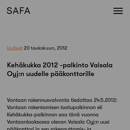
Skip
to
content
Uutiset
20 toukokuun, 2012
Kehäkukka 2012 -palkinto Vaisala
Oyj:n uudelle pääkonttorille
Vantaan rakennusvalvonta tiedottaa 24.5.2012:
Vantaan rakentamisen laatupalkinnon eli
Kehäkukka-palkinnon saa tänä vuonna
Vantaanlaaksossa olevan Vaisala Oyj:n uusi
pääkonttori ja sen rakennuttamis- ja