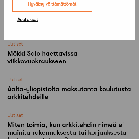
Hyväksy välttämättömät
Työnhakijat
Asetukset
Architect looking for a job
Uutiset
Mökki Salo haettavissa
viikkovuokraukseen
Uutiset
Aalto-​yliopistolta maksutonta koulutusta
arkkitehdeille
Uutiset
Miten toimia, kun arkkitehdin nimeä ei
mainita rakennuksesta tai korjauksesta