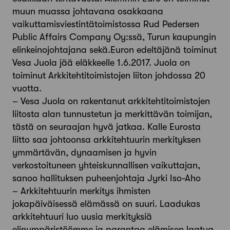
muun muassa johtavana osakkaana
vaikuttamisviestintätoimistossa Rud Pedersen
Public Affairs Company Oy:ssä, Turun kaupungin
elinkeinojohtajana sekä.Euron edeltäjänä toiminut
Vesa Juola jää eläkkeelle 1.6.2017. Juola on
toiminut Arkkitehtitoimistojen liiton johdossa 20
vuotta.
– Vesa Juola on rakentanut arkkitehtitoimistojen
liitosta alan tunnustetun ja merkittävän toimijan,
tästä on seuraajan hyvä jatkaa. Kalle Eurosta
liitto saa johtoonsa arkkitehtuurin merkityksen
ymmärtävän, dynaamisen ja hyvin
verkostoituneen yhteiskunnallisen vaikuttajan,
sanoo hallituksen puheenjohtaja Jyrki Iso-Aho
– Arkkitehtuurin merkitys ihmisten
jokapäiväisessä elämässä on suuri. Laadukas
arkkitehtuuri luo uusia merkityksiä
elinympäristöömme ja parantaa elämisen laatua.