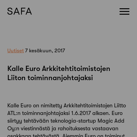
Skip
to
content
Uutiset
7 kesäkuun, 2017
Kalle Euro Arkkitehtitoimistojen
Liiton toiminnanjohtajaksi
Kalle Euro on nimitetty Arkkitehtitoimistojen Liitto
ATL:n toiminnanjohtajaksi 1.6.2017 alkaen. Euro
siirtyy tehtävään teknologia-startup Magic Add
Oy:n viestinnästä ja rahoituksesta vastaavan
osakkaan tehtävästä. Aiemmin Euro on toiminut