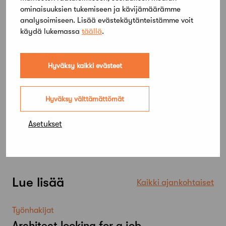
Takaisin
ominaisuuksien tukemiseen ja kävijämäärämme
analysoimiseen. Lisää evästekäytänteistämme voit
Jaa artikkeli
käydä lukemassa
täällä
.
Hyväksy kaikki evästeet
Hyväksy välttämättömät
Asetukset
Lue lisää
Kaikki ajankohtaiset
Työnhakijat
Architect looking for a job