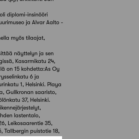
i diplomi-insinööri
uurimuseo ja Alvar Aalto -
ella myös tilaajat,
ttää näyttelyn ja sen
gissä, Kasarmikatu 24,
llä on 15 kohdetta:As Oy
ysselinkatu 6 ja
inkatu 1, Helsinki. Playa
na, Gullkronan saaristo,
lönkatu 37, Helsinki.
kennejärjestelyt,
hden lastentalo,
26, Leikosaarentie 35,
 Tallbergin puistotie 18,
laakson