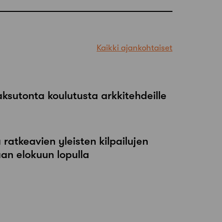
Kaikki ajankohtaiset
maksutonta koulutusta arkkitehdeille
atkeavien yleisten kilpailujen
an elokuun lopulla