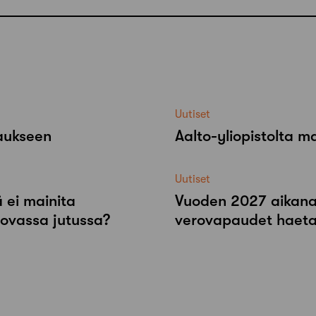
Uutiset
raukseen
Aalto-​yliopistolta 
Uutiset
 ei mainita
Vuoden 2027 aikana r
tovassa jutussa?
verovapaudet haeta