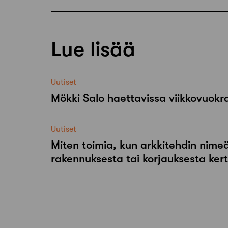
Lue lisää
Uutiset
Mökki Salo haettavissa viikkovuok
Uutiset
Miten toimia, kun arkkitehdin nimeä
rakennuksesta tai korjauksesta ker