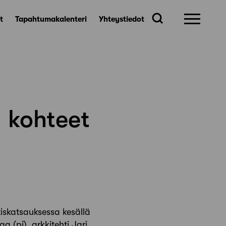
t
Tapahtumakalenteri
Yhteystiedot
 kohteet
tiskatsauksessa kesällä
 (pj), arkkitehti Jari