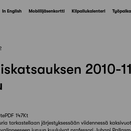
In English
Mobiilijäsenkortti
Kilpailukalenteri
Työpaika
2
iskatsauksen 2010-11
u
otePDF 147Kt
ria tarkastellaan järjestyksessään viidennessä kaksivuo
valinneeseen juryyn kuuluivat professori Juhani Pallasmaa