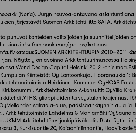
mebakk (Norja). Juryn neuvoa-antavana asiantuntijana ol
uksen järjestävät Suomen Arkkitehtiliitto SAFA, Arkkiteht
sta puhuvat kohteiden valitsijoiden ja suunnittelijoiden oh
uhu sinäkin! ›› facebook.com/groups/katsaus
ww.mfa.fi/katsausSUOMEN ARKKITEHTUURIA 2010–2011 käsi
irjan. Näyttely on avoinna Arkkitehtuurimuseossa Helsin
on osa World Design Capital Helsinki 2012 -ohjelmaa.Esi
 Kumpulan Kiinteistöt Oy Lontoonkuja, Flooranaukio 1; Br
Arkkitehtuuritoimisto Heikkinen–Komonen OyHOAS Pasteur
, Kirkkonummi. Arkkitehtitoimisto A-konsultit OyVilla Kro
kkitehditYTHS, ylioppilaiden terveystalon laajennus, Töö
yMeilahden sairaala-alue, pääsisäänkäynnin aula ja lii
ki. Arkkitehtitoimisto Lahdelma & Mahlamäki OySaunala
. JKMM ArkkitehditPaviljonkipäiväkodit, Risto Rytin tie 
katu 3, Kurkisuontie 20, Kajaaninlinnantie, Haavikkotie 5,
isto Häkli Ky, Huttunen–Lipasti–Pakkanen OyPaja, Kymen