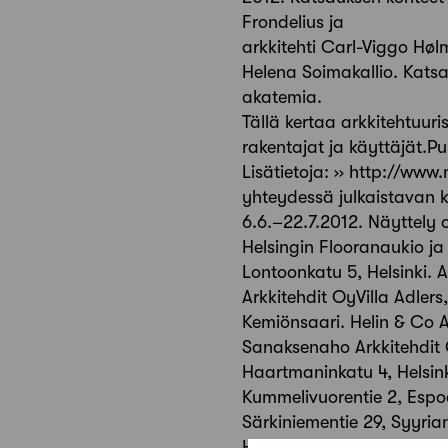
Frondelius ja
arkkitehti Carl-Viggo Høl
Helena Soimakallio. Katsa
akatemia.
Tällä kertaa arkkitehtuuri
rakentajat ja käyttäjät.P
Lisätietoja: ›› http://w
yhteydessä julkaistavan k
6.6.–22.7.2012. Näyttely 
Helsingin Flooranaukio ja
Lontoonkatu 5, Helsinki. 
Arkkitehdit OyVilla Adlers
Kemiönsaari. Helin & Co Ar
Sanaksenaho Arkkitehdit O
Haartmaninkatu 4, Helsin
Kummelivuorentie 2, Espoo
Särkiniementie 29, Syyrian
Helsinki. Arkkitehtitoim