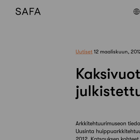
Skip
to
content
Uutiset
12 maaliskuun, 201
Kaksivuot
julkistett
Arkkitehtuurimuseon tied
Uusinta huippuarkkitehtuu
2012. Katsauksen kohteet 