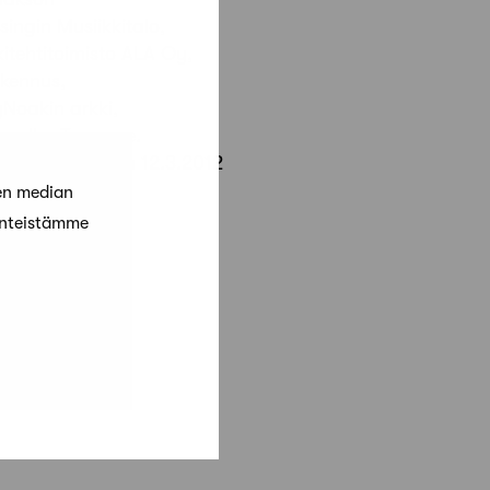
ingin Musiikkitalo,
kitehtitoimisto ALA Oy,
akennus,
yNoakin arkki,
mpella, Tampere.
Part OyJulkaistu 12.3.2012
en median
änteistämme