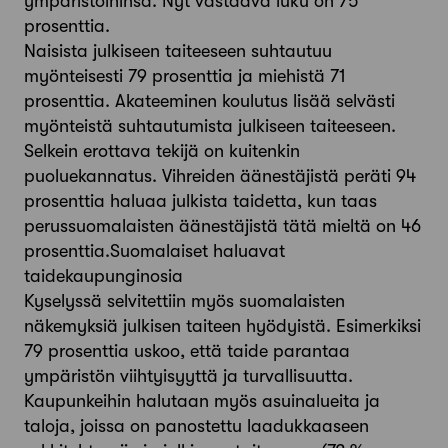
ympäristöihinsä. Nyt vastaava luku on 75
prosenttia.
Naisista julkiseen taiteeseen suhtautuu
myönteisesti 79 prosenttia ja miehistä 71
prosenttia. Akateeminen koulutus lisää selvästi
myönteistä suhtautumista julkiseen taiteeseen.
Selkein erottava tekijä on kuitenkin
puoluekannatus. Vihreiden äänestäjistä peräti 94
prosenttia haluaa julkista taidetta, kun taas
perussuomalaisten äänestäjistä tätä mieltä on 46
prosenttia.Suomalaiset haluavat
taidekaupunginosia
Kyselyssä selvitettiin myös suomalaisten
näkemyksiä julkisen taiteen hyödyistä. Esimerkiksi
79 prosenttia uskoo, että taide parantaa
ympäristön viihtyisyyttä ja turvallisuutta.
Kaupunkeihin halutaan myös asuinalueita ja
taloja, joissa on panostettu laadukkaaseen