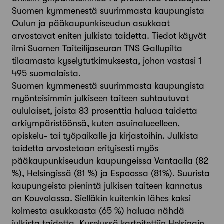
Suomen kymmenestä suurimmasta kaupungista
Oulun ja pääkaupunkiseudun asukkaat
arvostavat eniten julkista taidetta. Tiedot käyvät
ilmi Suomen Taiteilijaseuran TNS Gallupilta
tilaamasta kyselytutkimuksesta, johon vastasi 1
495 suomalaista.
Suomen kymmenestä suurimmasta kaupungista
myönteisimmin julkiseen taiteen suhtautuvat
oululaiset, joista 83 prosenttia haluaa taidetta
arkiympäristöönsä, kuten asuinalueelleen,
opiskelu- tai työpaikalle ja kirjastoihin. Julkista
taidetta arvostetaan erityisesti myös
pääkaupunkiseudun kaupungeissa Vantaalla (82
%), Helsingissä (81 %) ja Espoossa (81%). Suurista
kaupungeista pienintä julkisen taiteen kannatus
on Kouvolassa. Sielläkin kuitenkin lähes kaksi
kolmesta asukkaasta (65 %) haluaa nähdä
julkista taidetta. Kyselyssä kartoitettiin Helsingin,