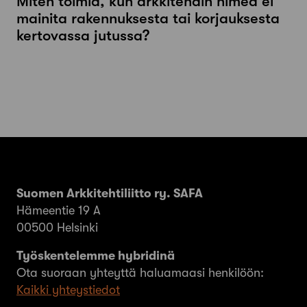
Miten toimia, kun arkkitehdin nimeä ei
mainita rakennuksesta tai korjauksesta
kertovassa jutussa?
Suomen Arkkitehtiliitto ry. SAFA
Hämeentie 19 A
00500 Helsinki
Työskentelemme hybridinä
Ota suoraan yhteyttä haluamaasi henkilöön:
Kaikki yhteystiedot