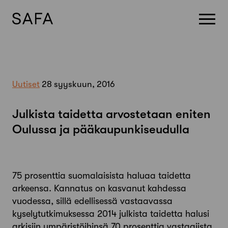
Skip
to
content
Uutiset
28 syyskuun, 2016
Julkista taidetta arvostetaan eniten
Oulussa ja pääkaupunkiseudulla
75 prosenttia suomalaisista haluaa taidetta
arkeensa. Kannatus on kasvanut kahdessa
vuodessa, sillä edellisessä vastaavassa
kyselytutkimuksessa 2014 julkista taidetta halusi
arkisiin ympäristöihinsä 70 prosenttia vastaajista.