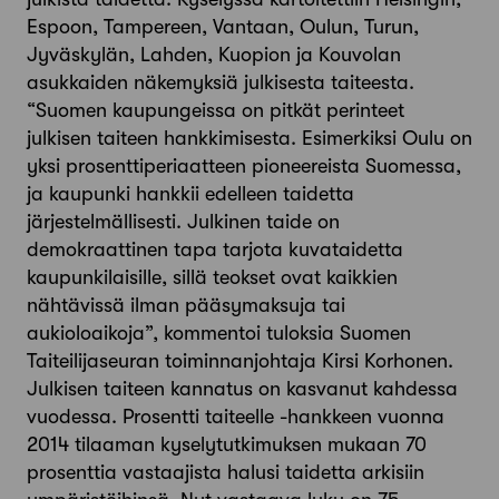
Espoon, Tampereen, Vantaan, Oulun, Turun,
Jyväskylän, Lahden, Kuopion ja Kouvolan
asukkaiden näkemyksiä julkisesta taiteesta.
“Suomen kaupungeissa on pitkät perinteet
julkisen taiteen hankkimisesta. Esimerkiksi Oulu on
yksi prosenttiperiaatteen pioneereista Suomessa,
ja kaupunki hankkii edelleen taidetta
järjestelmällisesti. Julkinen taide on
demokraattinen tapa tarjota kuvataidetta
kaupunkilaisille, sillä teokset ovat kaikkien
nähtävissä ilman pääsymaksuja tai
aukioloaikoja”, kommentoi tuloksia Suomen
Taiteilijaseuran toiminnanjohtaja Kirsi Korhonen.
Julkisen taiteen kannatus on kasvanut kahdessa
vuodessa. Prosentti taiteelle -hankkeen vuonna
2014 tilaaman kyselytutkimuksen mukaan 70
prosenttia vastaajista halusi taidetta arkisiin