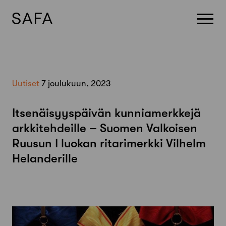
Skip
to
content
Uutiset
7 joulukuun, 2023
Itsenäisyyspäivän kunniamerkkejä
arkkitehdeille – Suomen Valkoisen
Ruusun I luokan ritarimerkki Vilhelm
Helanderille