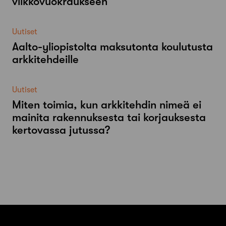
viikkovuokraukseen
Uutiset
Aalto-​yliopistolta maksutonta koulutusta
arkkitehdeille
Uutiset
Miten toimia, kun arkkitehdin nimeä ei
mainita rakennuksesta tai korjauksesta
kertovassa jutussa?