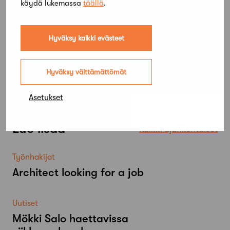
käydä lukemassa
täällä
.
Hyväksy kaikki evästeet
Hyväksy välttämättömät
Asetukset
Lue lisää
Kaikki ajankohtaiset
Työnhakijat
Architect looking for a job
Uutiset
Mökki Salo haettavissa