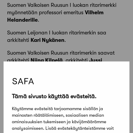
Suomen Valkoisen Ruusun I luokan ritarimerkki
myönnetään professori emeritus
Vilhelm
Helanderille
.
Suomen Leijonan I luokan ritarimerkin saa
arkkitehti
Kari Nykänen
.
Suomen Valkoisen Ruusun ritarimerkin saavat
arkkitehti
Niina Kilpelä
, arkkitehti
Jussi
Aittoniemi
ja arkkitehti
Jaana Räsänen
.
Lista kaikista kunniamerkin saaneista löytyy
osoitteesta
ritarikunnat.fi
.
Tämä sivusto käyttää evästeitä.
Käytämme evästeitä tarjoamamme sisällön ja
mainosten räätälöimiseen, sosiaalisen median
Jaa artikkeli
ominaisuuksien tukemiseen ja kävijämäärämme
analysoimiseen. Lisää evästekäytänteistämme voit