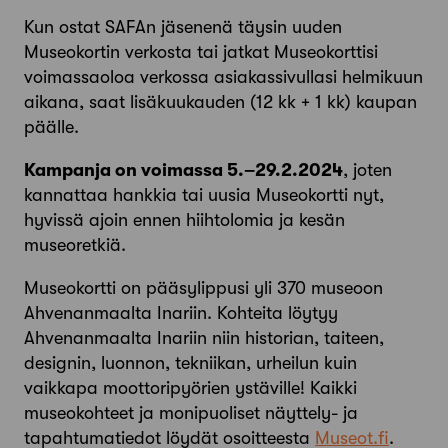
Kun ostat SAFAn jäsenenä täysin uuden
Museokortin verkosta tai jatkat Museokorttisi
voimassaoloa verkossa asiakassivullasi helmikuun
aikana, saat lisäkuukauden (12 kk + 1 kk) kaupan
päälle.
Kampanja on voimassa 5.–29.2.2024
, joten
kannattaa hankkia tai uusia Museokortti nyt,
hyvissä ajoin ennen hiihtolomia ja kesän
museoretkiä.
Museokortti on pääsylippusi yli 370 museoon
Ahvenanmaalta Inariin. Kohteita löytyy
Ahvenanmaalta Inariin niin historian, taiteen,
designin, luonnon, tekniikan, urheilun kuin
vaikkapa moottoripyörien ystäville! Kaikki
museokohteet ja monipuoliset näyttely- ja
tapahtumatiedot löydät osoitteesta
Museot.fi
.