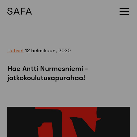
Skip
to
content
Uutiset
12 helmikuun, 2020
Hae Antti Nurmesniemi -
jatkokoulutusapurahaa!