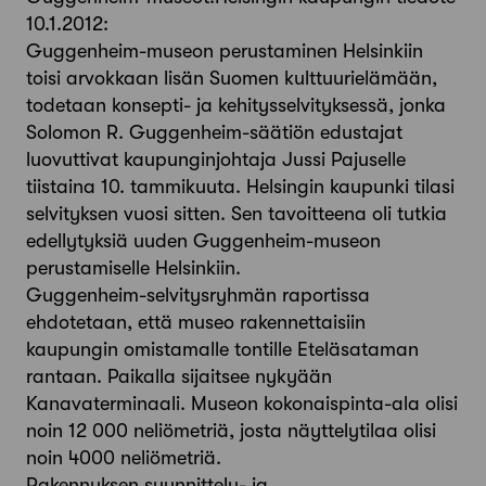
10.1.2012:
Guggenheim-museon perustaminen Helsinkiin
toisi arvokkaan lisän Suomen kulttuurielämään,
todetaan konsepti- ja kehitysselvityksessä, jonka
Solomon R. Guggenheim-säätiön edustajat
luovuttivat kaupunginjohtaja Jussi Pajuselle
tiistaina 10. tammikuuta. Helsingin kaupunki tilasi
selvityksen vuosi sitten. Sen tavoitteena oli tutkia
edellytyksiä uuden Guggenheim-museon
perustamiselle Helsinkiin.
Guggenheim-selvitysryhmän raportissa
ehdotetaan, että museo rakennettaisiin
kaupungin omistamalle tontille Eteläsataman
rantaan. Paikalla sijaitsee nykyään
Kanavaterminaali. Museon kokonaispinta-ala olisi
noin 12 000 neliömetriä, josta näyttelytilaa olisi
noin 4000 neliömetriä.
Rakennuksen suunnittelu- ja