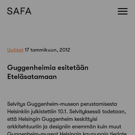
Skip
to
content
Uutiset
17 tammikuun, 2012
Guggenheimia esitetään
Eteläsatamaan
Selvitys Guggenheim-museon perustamisesta
Helsinkiin julkistettiin 10.1. Selvityksessä todetaan,
että Helsingin Guggenheim keskittyisi
arkkitehtuuriin ja designiin enemmän kuin muut
Guggenheim-museot.Helsingin kaupungin tiedote