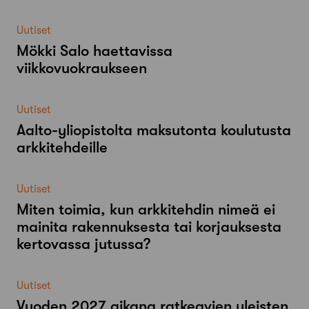
Uutiset
Mökki Salo haettavissa
viikkovuokraukseen
Uutiset
Aalto-​yliopistolta maksutonta koulutusta
arkkitehdeille
Uutiset
Miten toimia, kun arkkitehdin nimeä ei
mainita rakennuksesta tai korjauksesta
kertovassa jutussa?
Uutiset
Vuoden 2027 aikana ratkeavien yleisten