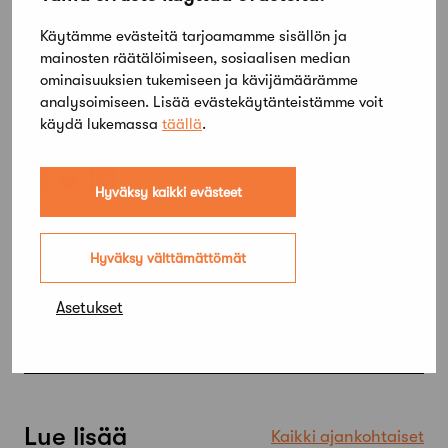
muiden taidelaitosten kanssa ja vetäisi
kansainvälistä huomiota Helsingin
Käytämme evästeitä tarjoamamme sisällön ja
kulttuuritarjontaan.Julkaistu 17.1.2012
mainosten räätälöimiseen, sosiaalisen median
Takaisin
ominaisuuksien tukemiseen ja kävijämäärämme
analysoimiseen. Lisää evästekäytänteistämme voit
käydä lukemassa
täällä
.
Jaa artikkeli
Hyväksy kaikki evästeet
Hyväksy välttämättömät
Asetukset
Lue lisää
Kaikki ajankohtaiset