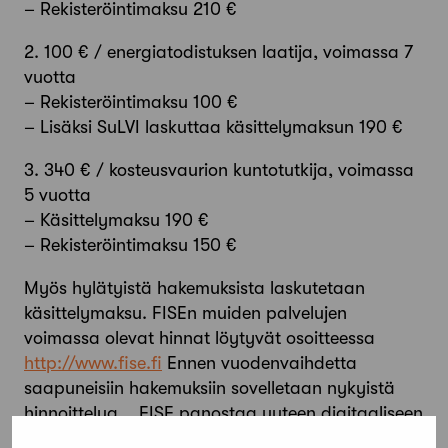
– Rekisteröintimaksu 210 €
2. 100 € / energiatodistuksen laatija, voimassa 7
vuotta
– Rekisteröintimaksu 100 €
– Lisäksi SuLVI laskuttaa käsittelymaksun 190 €
3. 340 € / kosteusvaurion kuntotutkija, voimassa
5 vuotta
– Käsittelymaksu 190 €
– Rekisteröintimaksu 150 €
Myös hylätyistä hakemuksista laskutetaan
käsittelymaksu. FISEn muiden palvelujen
voimassa olevat hinnat löytyvät osoitteessa
http://www.fise.fi
Ennen vuodenvaihdetta
saapuneisiin hakemuksiin sovelletaan nykyistä
hinnoittelua. FISE panostaa uuteen digitaaliseen
pätevyyspalveluun, joka on otettu tähän