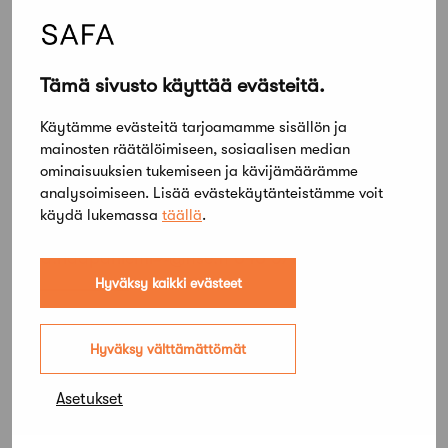
mennessä käyttöön 18 pätevyydessä. Loput
pätevyydet tuodaan uuteen palveluun
alkuvuonna 2019. Palvelu helpottaa hakemuksen
Tämä sivusto käyttää evästeitä.
tekemistä ja omien tietojen ajantasaista
ylläpitämistä.
Käytämme evästeitä tarjoamamme sisällön ja
mainosten räätälöimiseen, sosiaalisen median
Lisätietoa:
ominaisuuksien tukemiseen ja kävijämäärämme
Marita Mäkinen, toimitusjohtaja, FISE Oy
analysoimiseen. Lisää evästekäytänteistämme voit
marita.makinen
fise.fi
050 574 5099
käydä lukemassa
täällä
.
Eija Haapaniemi, FISE Oy:n toimisto
eija.haapaniemi
fise.fi
040 571 6045
Hyväksy kaikki evästeet
Jaa artikkeli
Hyväksy välttämättömät
Asetukset