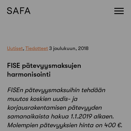
Skip
to
content
Uutiset
,
Tiedotteet
3 joulukuun, 2018
FISE pätevyysmaksujen
harmonisointi
FISEn pätevyysmaksuihin tehdään
muutos koskien uudis- ja
korjausrakentamisen pätevyyden
samanaikaista hakua 1.1.2019 alkaen.
Molempien pätevyyksien hinta on 400 €.