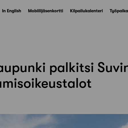
In English
Mobiilijäsenkortti
Kilpailukalenteri
Työpaika
upunki palkitsi Suvin
umisoikeustalot