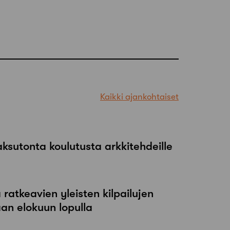
Kaikki ajankohtaiset
maksutonta koulutusta arkkitehdeille
atkeavien yleisten kilpailujen
an elokuun lopulla