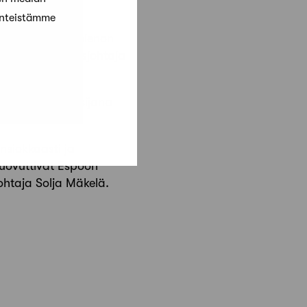
änteistämme
kitehtonisesti hienon
us Oy:n toimitusjohtaja
 Oy. Pääurakoitsijana
nsiokkaasti ja
 luovuttivat Espoon
htaja Solja Mäkelä.