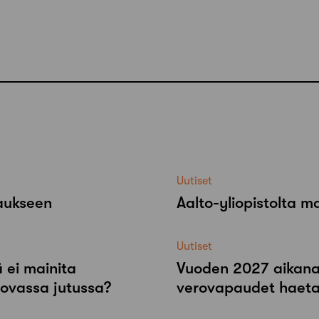
Uutiset
raukseen
Aalto-​yliopistolta 
Uutiset
 ei mainita
Vuoden 2027 aikana r
tovassa jutussa?
verovapaudet haeta