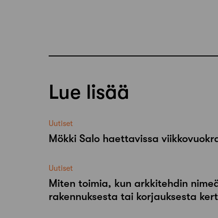
Lue lisää
Uutiset
Mökki Salo haettavissa viikkovuok
Uutiset
Miten toimia, kun arkkitehdin nimeä
rakennuksesta tai korjauksesta ker