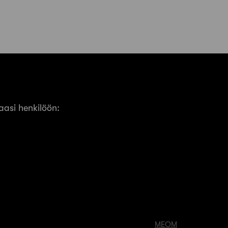
asi henkilöön:
MEOM