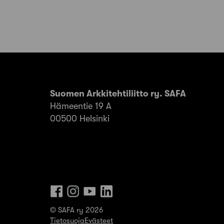
Suomen Arkkitehtiliitto ry. SAFA
Hämeentie 19 A
00500 Helsinki
© SAFA ry 2026
Tietosuoja
Evästeet