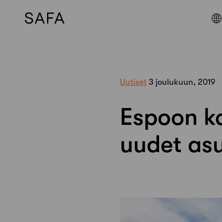
Skip
to
content
Uutiset
3 joulukuun, 2019
Espoon ka
uudet as