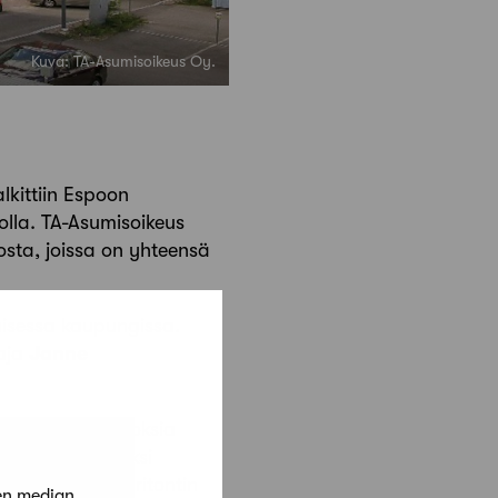
Kuva: TA-Asumisoikeus Oy.
lkittiin Espoon
lla. TA-Asumisoikeus
osta, joissa on yhteensä
laisessa kaupungissa.
taja
Janne
suntoihin. Kerroksia
 muun muassa kaksi
 yhteinen naapuritontin
en median