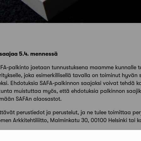
saajaa 5.4. mennessä
AFA-palkinto jaetaan tunnustuksena maamme kunnalle tai 
 yritykselle, joka esimerkillisellä tavalla on toiminut hyvän
ksi. Ehdotuksia SAFA-palkinnon saajaksi voivat tehdä k
akunta muistuttaa myös, että ehdotuksia palkinnon saajik
emään SAFAn alaosastot.
iittävät perustiedot ja perustelut, ja ne tulee toimittaa pe
men Arkkitehtiliitto, Malminkatu 30, 00100 Helsinki tai k
mmin saaneista löytyy
täältä
.