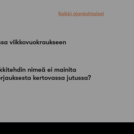
Kaikki ajankohtaiset
ssa viikkovuokraukseen
kkitehdin nimeä ei mainita
orjauksesta kertovassa jutussa?