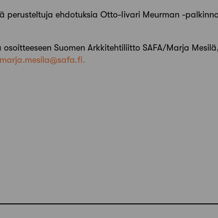
ä perusteltuja ehdotuksia Otto-Iivari Meurman -palkinno
a osoitteeseen Suomen Arkkitehtiliitto SAFA/Marja Mesil
marja.mesila@safa.fi.