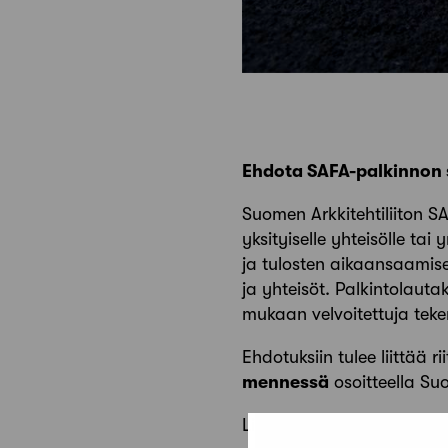
Ehdota SAFA-palkinnon 
Suomen Arkkitehtiliiton S
yksityiselle yhteisölle tai
ja tulosten aikaansaamise
ja yhteisöt. Palkintolaut
mukaan velvoitettuja tek
Ehdotuksiin tulee liittää r
mennessä
osoitteella Suo
Lista SAFA-palkinnon aie