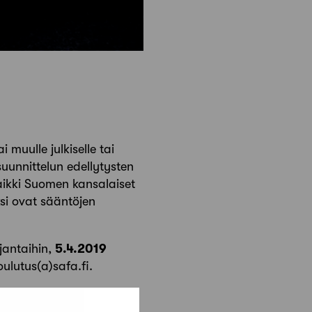
muulle julkiselle tai
 suunnittelun edellytysten
aikki Suomen kansalaiset
si ovat sääntöjen
rjantaihin,
5.4.2019
oulutus(a)safa.fi.