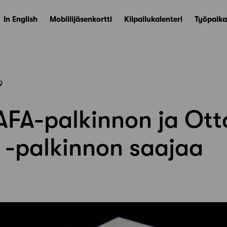
In English
Mobiilijäsenkortti
Kilpailukalenteri
Työpaika
9
FA-palkinnon ja Otto
-palkinnon saajaa