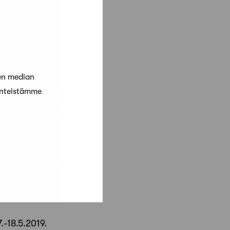
1 528 2952. SAFA-palkinto
n -palkinnon.
en median
n yhdyskunta- ja
änteistämme
nustusta. Palkinto
vaikuttanut hyvän
rkeatasoinen
tiivisen ja laadukkaan
a- tai
okas elämäntyö alueiden
.-18.5.2019.