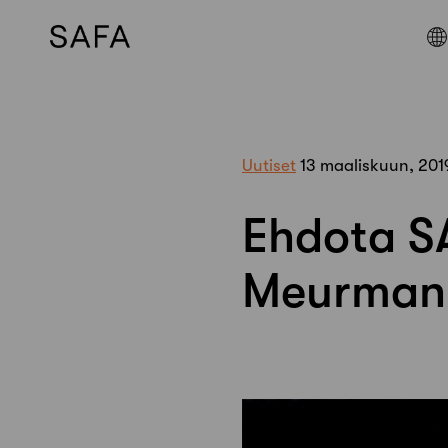
Skip
to
content
Uutiset
13 maaliskuun, 201
Ehdota SA
Meurman 