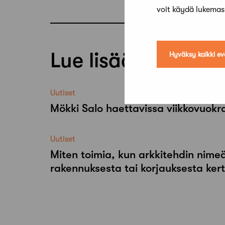
voit käydä lukema
Lue lisää
Hyväksy kaikki ev
Uutiset
Mökki Salo haettavissa viikkovuok
Uutiset
Miten toimia, kun arkkitehdin nimeä
rakennuksesta tai korjauksesta ker