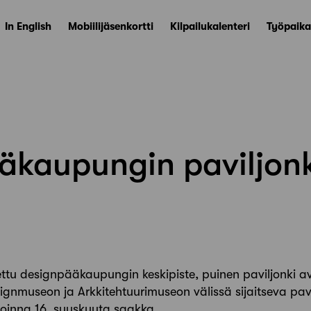
In English
Mobiilijäsenkortti
Kilpailukalenteri
Työpaika
kaupungin paviljonki
ttu designpääkaupungin keskipiste, puinen paviljonki av
ignmuseon ja Arkkitehtuurimuseon välissä sijaitseva pavi
voinna 16. syyskuuta saakka.