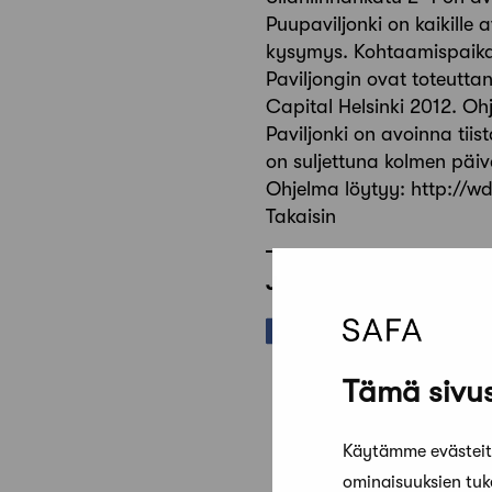
Puupaviljonki on kaikille
kysymys. Kohtaamispaikas
Paviljongin ovat toteutta
Capital Helsinki 2012. O
Paviljonki on avoinna tiis
on suljettuna kolmen päiv
Ohjelma löytyy: http://wdc
Takaisin
Jaa artikkeli
Tämä sivus
Käytämme evästeitä
ominaisuuksien tu