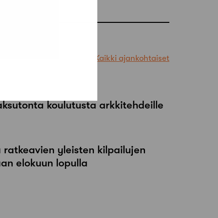
Kaikki ajankohtaiset
maksutonta koulutusta arkkitehdeille
atkeavien yleisten kilpailujen
an elokuun lopulla