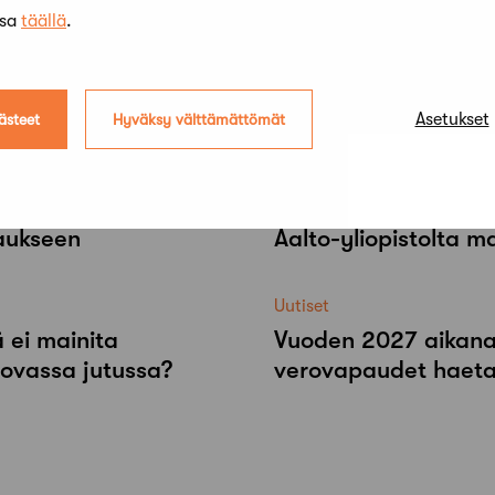
ssa
täällä
.
Asetukset
ästeet
Hyväksy välttämättömät
Uutiset
raukseen
Aalto-​yliopistolta 
Uutiset
 ei mainita
Vuoden 2027 aikana r
tovassa jutussa?
verovapaudet haeta