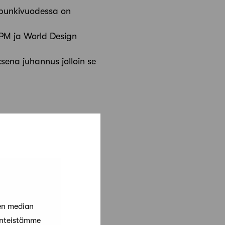
aupunkivuodessa on
UPM ja World Design
ksena juhannus jolloin se
en median
änteistämme