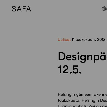
Skip
to
content
Uutiset
11 toukokuun, 2012
Designpää
12.5.
Helsingin ytimeen rakenne
toukokuuta. Helsingin Des
Ullanlinnankatu 2-4 on a