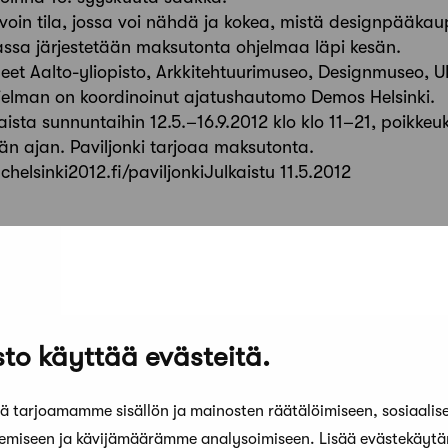
 avoin tila, jossa voi nähdä ja kokea, mistä designpääk
sa järjestetään maksutonta ohjelmaa läpi kesän.
neet Aalto-yliopisto, Arkkitehtuurimuseo, Designmuseo, 
hjelman on koordinoinut ajatushautomo Demos Helsinki.
taista sunnuntaihin 12.5.–16.9.2012 klo klo 11–21, poikkeu
än ajan. Paviljonki tarjoaa maksutonta.
helsinki2012.fi/paviljonkiJulkaistu 11.5.2012
to käyttää evästeitä.
 tarjoamamme sisällön ja mainosten räätälöimiseen, sosiaalis
kemiseen ja kävijämäärämme analysoimiseen. Lisää evästekäyt