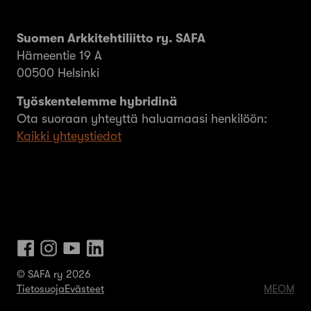
Suomen Arkkitehtiliitto ry. SAFA
Hämeentie 19 A
00500 Helsinki
Työskentelemme hybridinä
Ota suoraan yhteyttä haluamaasi henkilöön:
Kaikki yhteystiedot
© SAFA ry 2026
Tietosuoja
Evästeet
MEOM