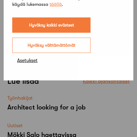
käydä lukemassa
täällä
.
Hyväksy kaikki evästeet
Hyväksy välttämättömät
Asetukset
Lue lisää
Kaikki ajankohtaiset
Työnhakijat
Architect looking for a job
Uutiset
Mökki Salo haettavissa