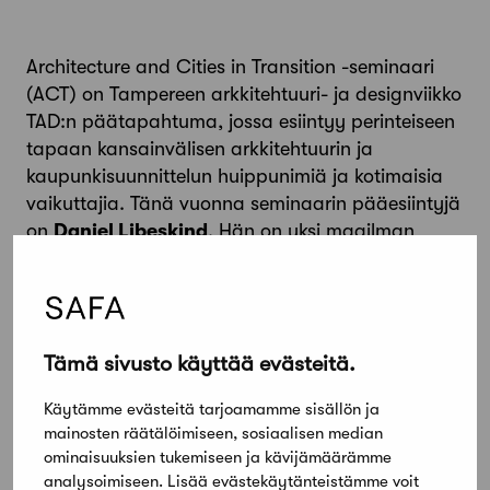
Architecture and Cities in Transition -seminaari
(ACT) on Tampereen arkkitehtuuri- ja designviikko
TAD:n päätapahtuma, jossa esiintyy perinteiseen
tapaan kansainvälisen arkkitehtuurin ja
kaupunkisuunnittelun huippunimiä ja kotimaisia
vaikuttajia. Tänä vuonna seminaarin pääesiintyjä
on
Daniel Libeskind
. Hän on yksi maailman
tunnetuimmista arkkitehdeista ja Tampereen
Kannen ja Uuden areenan kaupunkikuva-
arkkitehti.
Ilmoittaudu seminaariin tästä linkistä:
bit.ly/tad-
Tämä sivusto käyttää evästeitä.
act
Käytämme evästeitä tarjoamamme sisällön ja
mainosten räätälöimiseen, sosiaalisen median
Jaa artikkeli
ominaisuuksien tukemiseen ja kävijämäärämme
analysoimiseen. Lisää evästekäytänteistämme voit