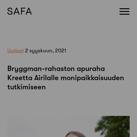
Skip
to
content
Uutiset
2 syyskuun, 2021
Bryggman-rahaston apuraha
Kreetta Airilalle monipaikkaisuuden
tutkimiseen