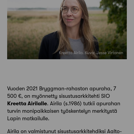
Kreetta Airila. Kuva: Jesse Virtanen
Vuoden 2021 Bryggman-rahaston apuraha, 7
500 €, on myönnetty sisustusarkkitehti SIO
Kreetta Airilalle
. Airila (s.1986) tutkii apurahan
turvin monipaikkaisen työskentelyn merkitystä
Lapin matkailulle.
Airila on valmistunut sisustusarkkitehdiksi Aalto-