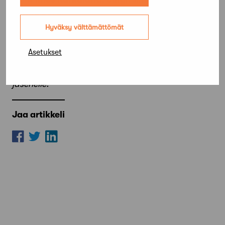
Minna Borg
.
Hyväksy välttämättömät
Sisustusarkkitehti Carin Bryggmanin ja professori
Erik Bryggmanin rahaston apuraha jaetaan
Asetukset
vuorovuosin Suomen arkkitehtiliitto SAFAn ja
Sisustusarkkitehdit SIOn alle 35-vuotiaalle
jäsenelle.
Jaa artikkeli