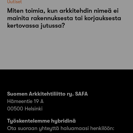
Uutiset
Miten toimia, kun arkkitehdin nimeä ei
mainita rakennuksesta tai korjauksesta
kertovassa jutussa?
Suomen Arkkitehtiliitto ry. SAFA
Hämeentie 19 A
00500 Helsinki
Työskentelemme hybridinä
Ota suoraan yhteyttä haluamaasi henkilöön: