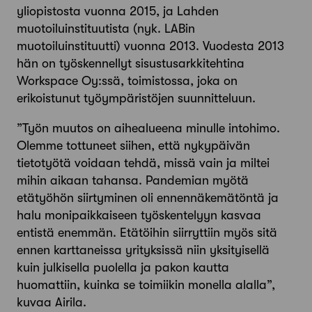
yliopistosta vuonna 2015, ja Lahden
muotoiluinstituutista (nyk. LABin
muotoiluinstituutti) vuonna 2013. Vuodesta 2013
hän on työskennellyt sisustusarkkitehtina
Workspace Oy:ssä, toimistossa, joka on
erikoistunut työympäristöjen suunnitteluun.
”Työn muutos on aihealueena minulle intohimo.
Olemme tottuneet siihen, että nykypäivän
tietotyötä voidaan tehdä, missä vain ja miltei
mihin aikaan tahansa. Pandemian myötä
etätyöhön siirtyminen oli ennennäkemätöntä ja
halu monipaikkaiseen työskentelyyn kasvaa
entistä enemmän. Etätöihin siirryttiin myös sitä
ennen karttaneissa yrityksissä niin yksityisellä
kuin julkisella puolella ja pakon kautta
huomattiin, kuinka se toimiikin monella alalla”,
kuvaa Airila.