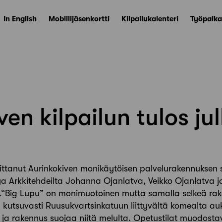
In English
Mobiilijäsenkortti
Kilpailukalenteri
Työpaika
en kilpailun tulos jul
ttanut Aurinkokiven monikäytöisen palvelurakennuksen su
laya Arkkitehdeilta Johanna Ojanlatva, Veikko Ojanlatva j
.“Big Lupu” on monimuotoinen mutta samalla selkeä rak
a kutsuvasti Ruusukvartsinkatuun liittyvältä komealta auki
n ja rakennus suojaa niitä melulta. Opetustilat muodostav