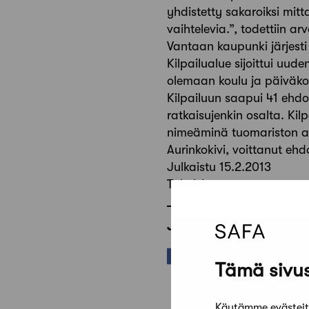
yhdistetty sakaroiksi mit
vaihtelevia.”, todettiin ar
Vantaan kaupunki järjesti
Kilpailualue sijoittui uud
olemaan koulu ja päiväkot
Kilpailuun saapui 41 ehdot
ratkaisujenkin osalta. Kil
nimeäminä tuomariston asi
Aurinkokivi, voittanut ehd
Julkaistu 15.2.2013
Takaisin
Jaa artikkeli
Tämä sivus
Käytämme evästeitä