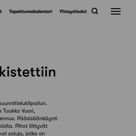
t
Tapahtumakalenteri
Yhteystiedot
kistettiin
unnittelukilpailun.
a Tuukka Vuori,
ennus. Pääsisäänkäynti
olta. Pihat liittyvät
at soluja, jotka on