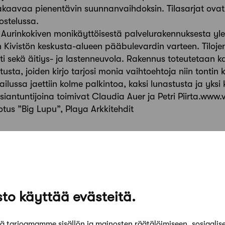
takaavaa pienentävin suunnanvaihdoksin. Tilasarjat ovat 
vostelussa.
 Aurinkokiven monikäyttöisestä palvelurakennuksesta ylei
en Kivistön keskusta-alueen pääbulevardin varteen. Tiloj
i sekä äitiys- ja lastenneuvola. Rakennus toteutetaan 
usta, joiden kirjo tarjosi monia vaihtoehtoja niin tontin 
pailussa jaettiin kolme palkintoa, kaksi lunastusta ja yk
antuntijoina toimivat Claudia Auer ja Petri Piirta.www
otus ”Big Lupu”, Playa Arkkitehdit
to käyttää evästeitä.
 tarjoamamme sisällön ja mainosten räätälöimiseen, sosiaalis