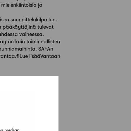
mielenkiintoisia ja
sen suunnittelukilpailun.
en pääkäyttäjinä tulevat
kahdessa vaiheessa.
käytön kuin toiminnallisten
si kunniamaininta. SAFAn
.vantaa.fiLue lisääVantaan
en median