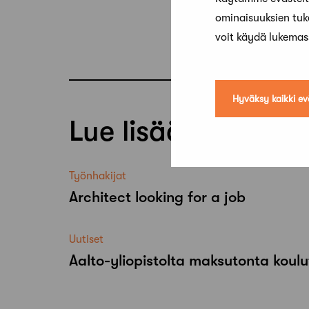
ominaisuuksien tu
voit käydä lukema
Hyväksy kaikki ev
Lue lisää
Työnhakijat
Architect looking for a job
Uutiset
Aalto-​yliopistolta maksutonta koulu