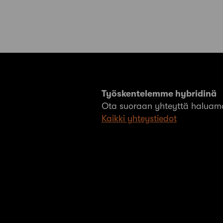
Työskentelemme hybridinä
Ota suoraan yhteyttä haluama
Kaikki yhteystiedot