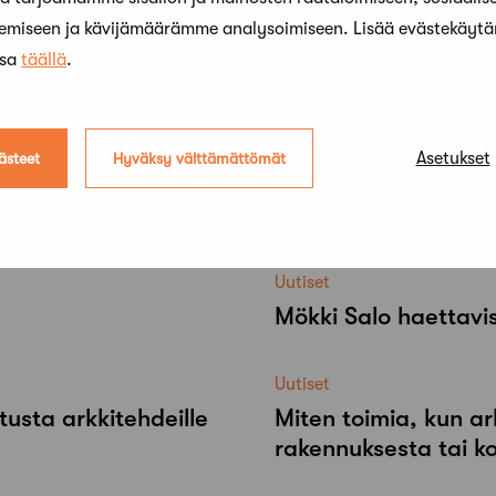
kemiseen ja kävijämäärämme analysoimiseen. Lisää evästekäyt
ssa
täällä
.
Asetukset
ästeet
Hyväksy välttämättömät
Uutiset
Mökki Salo haettavi
Uutiset
tusta arkkitehdeille
Miten toimia, kun ar
rakennuksesta tai k