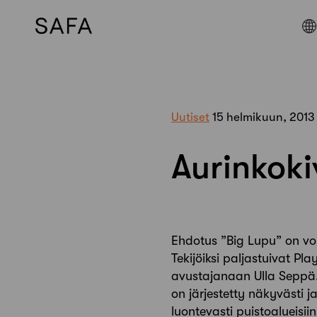
Skip
to
content
Uutiset
15 helmikuun, 2013
Aurinkokiv
Ehdotus ”Big Lupu” on voi
Tekijöiksi paljastuivat P
avustajanaan Ulla Seppä
on järjestetty näkyvästi j
luontevasti puistoalueisii