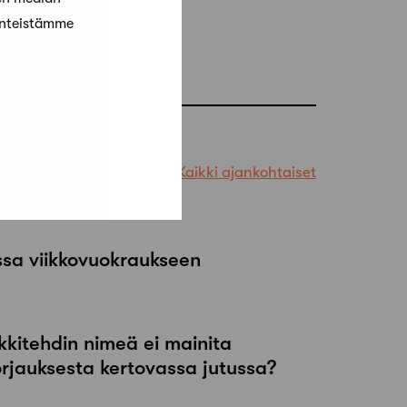
änteistämme
Kaikki ajankohtaiset
ssa viikkovuokraukseen
kkitehdin nimeä ei mainita
orjauksesta kertovassa jutussa?