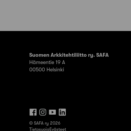
Suomen Arkkitehtiliitto ry. SAFA
Hämeentie 19 A
00500 Helsinki
© SAFA ry 2026
Tietosuoja
Evästeet