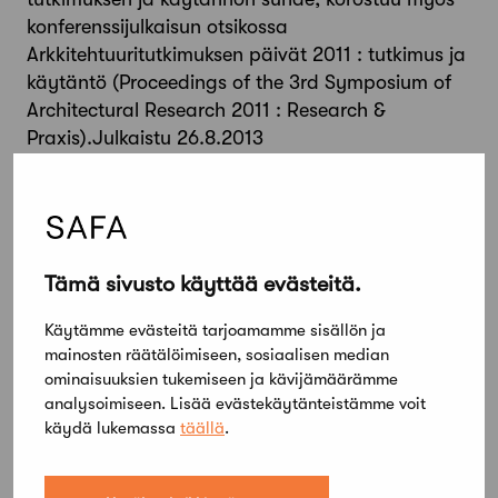
konferenssijulkaisun otsikossa
Arkkitehtuuritutkimuksen päivät 2011 : tutkimus ja
käytäntö (Proceedings of the 3rd Symposium of
Architectural Research 2011 : Research &
Praxis).Julkaistu 26.8.2013
Takaisin
Jaa artikkeli
Tämä sivusto käyttää evästeitä.
Käytämme evästeitä tarjoamamme sisällön ja
mainosten räätälöimiseen, sosiaalisen median
ominaisuuksien tukemiseen ja kävijämäärämme
analysoimiseen. Lisää evästekäytänteistämme voit
käydä lukemassa
täällä
.