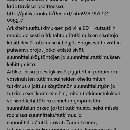
ladattavissa osoitteessa:
http://jultika.oulu.fi/Record/isbn978-951-42-
9982-7
Arkkitehtuuritutkimuksen päiville 2011 kutsuttiin
monipuolisesti arkkitehtuuritutkimuksen sisältöjä
käsitteleviä tutkimusesittelyjä. Erityisesti toivottiin
puheenvuoroja, jotka edistäisivät
suunnittelukäytäntöjen ja suunnittelututkimuksen
kehittymistä.
Artikkeleissa ja esityksissä pyydettiin pohtimaan
varsinaisten tutkimusaiheiden ohella miten
tutkimus sijoittuu käytännön suunnittelutyön ja
tutkimuksen konteksteihin, miten tutkimustulokset
voisivat kehittää rakennetun ympäristön
suunnittelun arkea ja/tai tutkimusta, sekä missä
rooleissa suunnittelu/tutkimus ja
suunnittelija/tutkija ovat. Tämä teema,
tutkimuksen ja käytännön suhde, korostuu myös