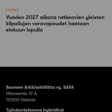
Uutiset
Vuoden 2027 aikana ratkeavien yleisten
kilpailujen verovapaudet haetaan
elokuun lopulla
Suomen Arkkitehtiliitto ry. SAFA
Hämeentie 19 A
00500 Helsinki
Työskentelemme hybridinä