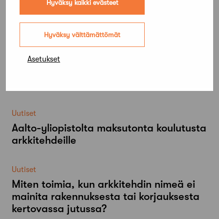
Hyväksy kaikki evästeet
Lue lisää
Kaikki ajankohtaiset
Hyväksy välttämättömät
Uutiset
Asetukset
Mökki Salo haettavissa
viikkovuokraukseen
Uutiset
Aalto-​yliopistolta maksutonta koulutusta
arkkitehdeille
Uutiset
Miten toimia, kun arkkitehdin nimeä ei
mainita rakennuksesta tai korjauksesta
kertovassa jutussa?