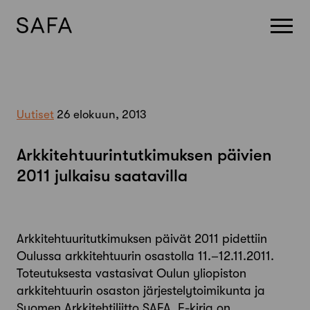
Skip
to
content
Uutiset
26 elokuun, 2013
Arkkitehtuurintutkimuksen päivien
2011 julkaisu saatavilla
Arkkitehtuuritutkimuksen päivät 2011 pidettiin
Oulussa arkkitehtuurin osastolla 11.–12.11.2011.
Toteutuksesta vastasivat Oulun yliopiston
arkkitehtuurin osaston järjestelytoimikunta ja
Suomen Arkkitehtiliitto SAFA. E-kirja on