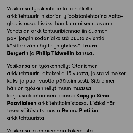
Vesikansa työskentelee tällä hetkellä
arkkitehtuurin historian yliopistonlehtorina Aalto-
yliopistossa. Lisäksi hän kuratoi seuraavaan
Venetsian arkkitehtuuribiennaaliin Suomen
paviljongin sodanjälkeistä puutalovientiä
käsittelevän näyttelyn yhdessä
Laura
Bergerin
ja
Philip Tidwellin
kanssa.
Vesikansa on työskennellyt Otaniemen
arkkitehtuurin laitoksella 15 vuotta, joista viimeiset
kaksi ja puoli vuotta päätoimisesti. Sitä ennen
hän on työskennellyt muun muassa
korjausrakentamisen parissa
Käpy
ja
Simo
Paavilaisen
arkkitehtitoimistossa. Lisäksi hän
tekee väitöstutkimusta
Reima Pietilän
arkkitehtuurista.
Vesikansalla on aiempaa kokemusta