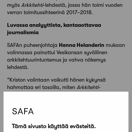
myös
Arkkitehti
-lehdestä, jossa hän toimi vuoden
verran toimitussihteerinä 2017–2018.
Luvassa analyyttista, kantaaottavaa
journalismia
SAFAn puheenjohtaja
Henna Helanderin
mukaan
valinnassa painottui Vesikansan syvällinen
arkkitehtuurintuntemus ja vahva näkemys
lehdestä.
”Kriston valintaan vaikutti hänen kykynsä
hahmottaa eri tasoilla, miten
Arkkitehti
-
lehteä voisi kehittää sekä paperisena että
digiversiona kiinnostavaksi arkkitehtuurijulkaisuksi
sekä jäsenistölle että isommalle yleisölle”,
Helander kertoo.
Tämä sivusto käyttää evästeitä.
Vesikansan mielestä media vaikuttaa hakevan