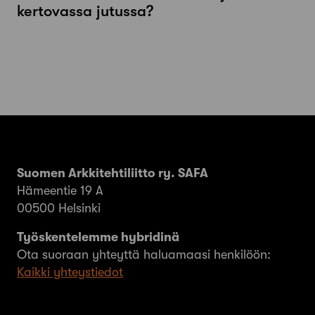
kertovassa jutussa?
Suomen Arkkitehtiliitto ry. SAFA
Hämeentie 19 A
00500 Helsinki
Työskentelemme hybridinä
Ota suoraan yhteyttä haluamaasi henkilöön:
Kaikki yhteystiedot