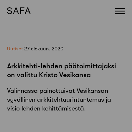
Skip
to
content
Uutiset
27 elokuun, 2020
Arkkitehti-lehden päätoimittajaksi
on valittu Kristo Vesikansa
Valinnassa painottuivat Vesikansan
syvällinen arkkitehtuurintuntemus ja
visio lehden kehittämisestä.