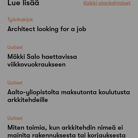
Lue lisää
Kaikki ajankohtaiset
Työnhakijat
Architect looking for a job
Uutiset
Mökki Salo haettavissa
viikkovuokraukseen
Uutiset
Aalto-​yliopistolta maksutonta koulutusta
arkkitehdeille
Uutiset
Miten toimia, kun arkkitehdin nimeä ei
mainita rakennuksesta tai korjauksesta