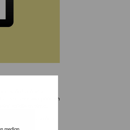
aan kaikki painetun
 jutut ovat verkossa pääosin
eksi kaikille avoimia.
ujen myötä kirjautumista
an.
en median