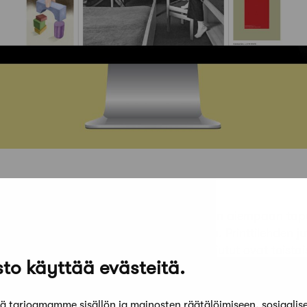
rkkosivut on avattu
. Verkossa julkaistaan aiempaan tap
ksi uusia, vain verkossa ilmestyviä juttuja. Printtilehden
senten ja tilaajien luettavissa, verkkojutut ovat toistais
to käyttää evästeitä.
sio sisältyy myös opiskelijajäsenyyteen. Uusien verkkosiv
skelijat pääsevät nyt kirjautumaan sivuille jäsentiedoilla
 tarjoamamme sisällön ja mainosten räätälöimiseen, sosiaalis