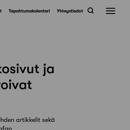
t
Tapahtumakalenteri
Yhteystiedot
osivut ja
voivat
ehden artikkelit sekä
Safan