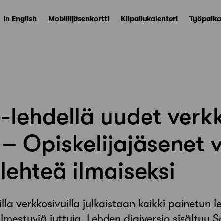
In English
Mobiilijäsenkortti
Kilpailukalenteri
Työpaika
i-lehdellä uudet verkk
e – Opiskelijajäsenet 
ilehteä ilmaiseksi
lla verkkosivuilla julkaistaan kaikki painetun l
ilmestyviä juttuja. Lehden digiversio sisältyy 