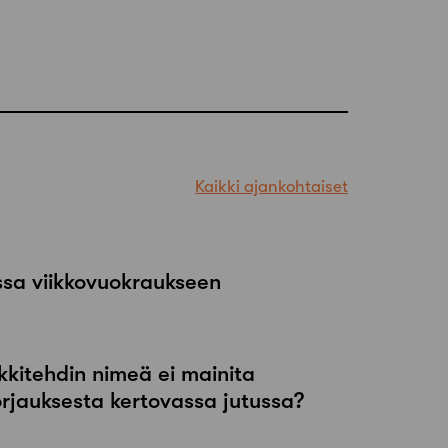
Kaikki ajankohtaiset
ssa viikkovuokraukseen
kkitehdin nimeä ei mainita
orjauksesta kertovassa jutussa?