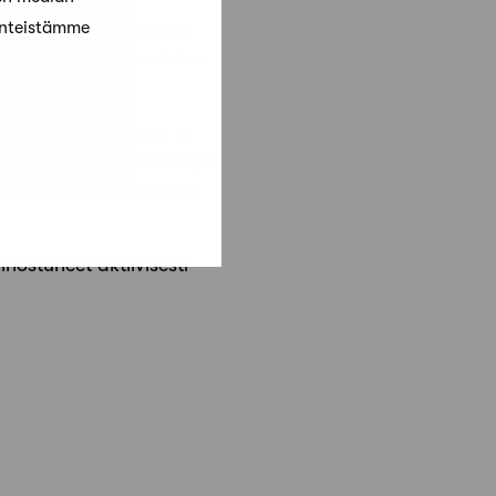
änteistämme
suus jakaa artikkeleita
ä tutuillesi, se onnistuu
lähetetään jäsenten ja
kana verkossa julkaistuja
sä jaetuista jutuista osa
nostuneet aktiivisesti