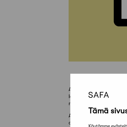
Arkkitehti-lehden
uudet ve
lehden artikkelit sekä lisä
maksumuurin takana vain jä
Tämä sivus
Arkkitehti-lehden digiver
on korjattu siten, että opi
Käytämme evästeitä