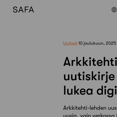
Skip
to
content
Uutiset
10 joulukuun, 2025
Arkkiteht
uutiskirj
lukea dig
Arkkitehti-lehden uusi
uusia, vain verkossa 