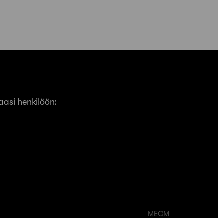
asi henkilöön:
MEOM