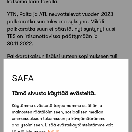
katsomallaan tavalla.
YTN, Palta ja ATL neuvottelevat vuoden 2023
palkkaratkaisun tulevana syksynä. Mikäli
palkkaratkaisuun ei päästä, nyt syntynyt uusi
TES on irtisanottavissa päättymään jo
30.11.2022.
Palkkaratkaisun lisäksi uuteen sopimukseen tuli
muutoksia matkustamiseen ja lomarahaan
liittyen. Asiakasprojektimatkojen osalta
omavastuu vapaa-ajan matkustamisen
korvaamisessa pieneni kahdesta yhteen tuntiin
Tämä sivusto käyttää evästeitä.
per vuorokausi. Matkakustannusten korvauksissa
päivärahan maksuedellytys nousi 30 kilometristä
Käytämme evästeitä tarjoamamme sisällön ja
50 kilometriin. Lomarahan osalta uusi TES
mainosten räätälöimiseen, sosiaalisen median
täsmentää, että lomarahaan liittyvät sopimukset
ominaisuuksien tukemiseen ja kävijämäärämme
ovat irtisanottavissa kolmen kuukauden
analysoimiseen. Lisää evästekäytänteistämme voit
irtisanomisajalla.
käydä lukemassa
täällä
.