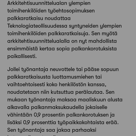
Arkkitehtisuunnittelualan ylempien
toimihenkilöiden työehtosopimuksen
palkkaratkaisu noudattaa
Teknologiateollisuudessa syntyneiden ylempien
toimihenkilöiden palkkaratkaisuja. Sen myötä
arkkitehtisuunnittelualalla on nyt mahdollista
ensimmäistä kertaa sopia palkankorotuksista
paikallisesti.
Jollei työnantaja neuvottele tai pääse sopuun
palkkaratkaisusta luottamusmiehen tai
vaihtoehtoisesti koko henkilöstön kanssa,
noudatetaan niin kutsuttua perälautaa. Sen
mukaan työnantaja maksaa maaliskuun alusta
alkavalla palkanmaksukaudella jokaiselle
vähintään 0,9 prosentin palkankorotuksen ja
lisäksi 0,9 prosenttia työpaikkakohtaista erää.
Sen työnantaja saa jakaa parhaaksi