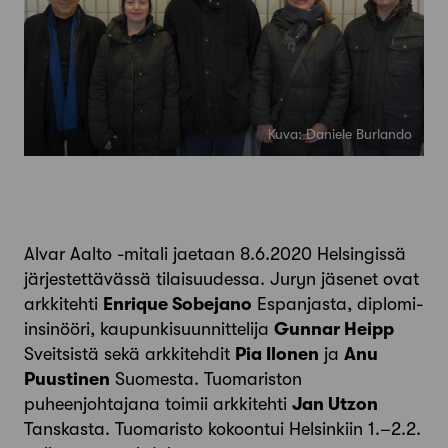
Kuva: Daniele Burlando
Alvar Aalto -mitali jaetaan 8.6.2020 Helsingissä
järjestettävässä tilaisuudessa. Juryn jäsenet ovat
arkkitehti
Enrique Sobejano
Espanjasta, diplomi-
insinööri, kaupunkisuunnittelija
Gunnar Heipp
Sveitsistä sekä arkkitehdit
Pia Ilonen
ja
Anu
Puustinen
Suomesta. Tuomariston
puheenjohtajana toimii arkkitehti
Jan Utzon
Tanskasta. Tuomaristo kokoontui Helsinkiin 1.–2.2.