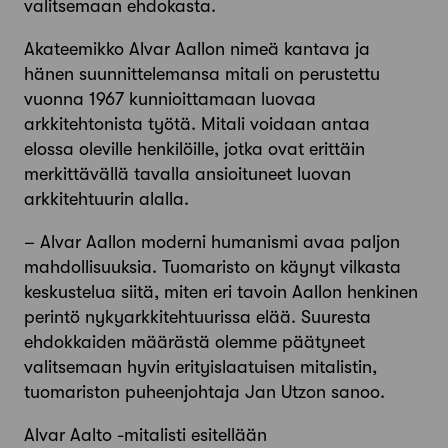
valitsemaan ehdokasta.
Akateemikko Alvar Aallon nimeä kantava ja
hänen suunnittelemansa mitali on perustettu
vuonna 1967 kunnioittamaan luovaa
arkkitehtonista työtä. Mitali voidaan antaa
elossa oleville henkilöille, jotka ovat erittäin
merkittävällä tavalla ansioituneet luovan
arkkitehtuurin alalla.
– Alvar Aallon moderni humanismi avaa paljon
mahdollisuuksia. Tuomaristo on käynyt vilkasta
keskustelua siitä, miten eri tavoin Aallon henkinen
perintö nykyarkkitehtuurissa elää. Suuresta
ehdokkaiden määrästä olemme päätyneet
valitsemaan hyvin erityislaatuisen mitalistin,
tuomariston puheenjohtaja Jan Utzon sanoo.
Alvar Aalto -mitalisti esitellään