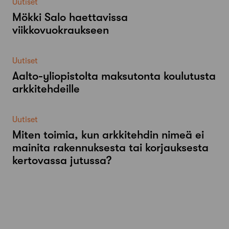
Uutiset
Mökki Salo haettavissa
viikkovuokraukseen
Uutiset
Aalto-​yliopistolta maksutonta koulutusta
arkkitehdeille
Uutiset
Miten toimia, kun arkkitehdin nimeä ei
mainita rakennuksesta tai korjauksesta
kertovassa jutussa?