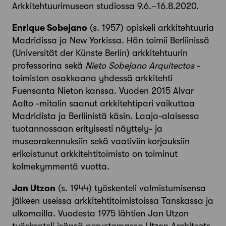
Arkkitehtuurimuseon studiossa 9.6.–16.8.2020.
Enrique Sobejano
(s. 1957) opiskeli arkkitehtuuria
Madridissa ja New Yorkissa. Hän toimii Berliinissä
(Universität der Künste Berlin) arkkitehtuurin
professorina sekä
Nieto Sobejano Arquitectos
-
toimiston osakkaana yhdessä arkkitehti
Fuensanta Nieton kanssa. Vuoden 2015 Alvar
Aalto -mitalin saanut arkkitehtipari vaikuttaa
Madridista ja Berliinistä käsin. Laaja-alaisessa
tuotannossaan erityisesti näyttely- ja
museorakennuksiin sekä vaativiin korjauksiin
erikoistunut arkkitehtitoimisto on toiminut
kolmekymmentä vuotta.
Jan Utzon
(s. 1944) työskenteli valmistumisensa
jälkeen useissa arkkitehtitoimistoissa Tanskassa ja
ulkomailla. Vuodesta 1975 lähtien Jan Utzon