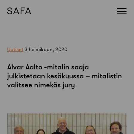
Skip
to
content
Uutiset
3 helmikuun, 2020
Alvar Aalto -mitalin saaja
julkistetaan kesäkuussa – mitalistin
valitsee nimekäs jury