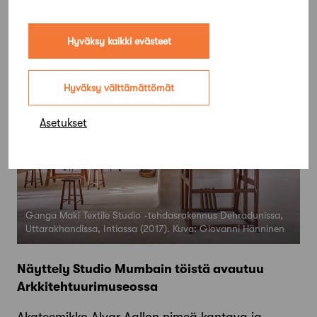
Hyväksy kaikki evästeet
Hyväksy välttämättömät
Asetukset
Ganga Maki Textile Studio -tehdasrakennus Dehradunissa,
Uttarakhandissa, Intiassa (2017). Kuva: Giovanni Hänninen
Näyttely Studio Mumbain töistä avautuu
Arkkitehtuurimuseossa