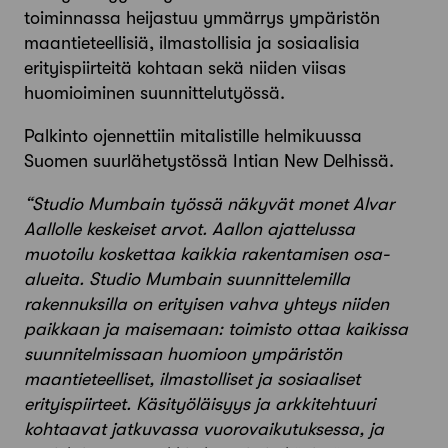
toiminnassa heijastuu ymmärrys ympäristön
maantieteellisiä, ilmastollisia ja sosiaalisia
erityispiirteitä kohtaan sekä niiden viisas
huomioiminen suunnittelutyössä.
Palkinto ojennettiin mitalistille helmikuussa
Suomen suurlähetystössä Intian New Delhissä.
“Studio Mumbain työssä näkyvät monet Alvar
Aallolle keskeiset arvot. Aallon ajattelussa
muotoilu koskettaa kaikkia rakentamisen osa-
alueita. Studio Mumbain suunnittelemilla
rakennuksilla on erityisen vahva yhteys niiden
paikkaan ja maisemaan: toimisto ottaa kaikissa
suunnitelmissaan huomioon ympäristön
maantieteelliset, ilmastolliset ja sosiaaliset
erityispiirteet. Käsityöläisyys ja arkkitehtuuri
kohtaavat jatkuvassa vuorovaikutuksessa, ja