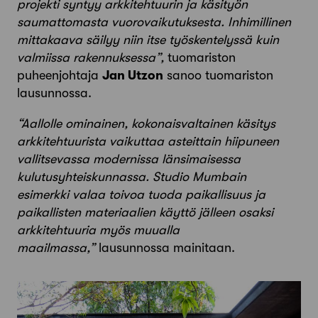
projekti syntyy arkkitehtuurin ja käsityön
saumattomasta vuorovaikutuksesta. Inhimillinen
mittakaava säilyy niin itse työskentelyssä kuin
valmiissa rakennuksessa”,
tuomariston
puheenjohtaja
Jan Utzon
sanoo tuomariston
lausunnossa.
“Aallolle ominainen, kokonaisvaltainen käsitys
arkkitehtuurista vaikuttaa asteittain hiipuneen
vallitsevassa modernissa länsimaisessa
kulutusyhteiskunnassa. Studio Mumbain
esimerkki valaa toivoa tuoda paikallisuus ja
paikallisten materiaalien käyttö jälleen osaksi
arkkitehtuuria myös muualla
maailmassa,”
lausunnossa mainitaan.