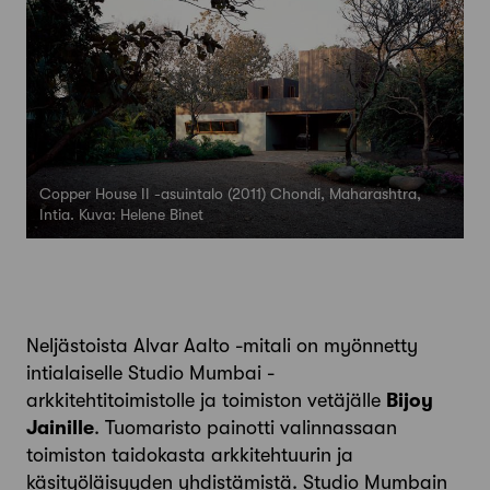
Copper House II -asuintalo (2011) Chondi, Maharashtra,
Intia. Kuva: Helene Binet
Neljästoista Alvar Aalto -mitali on myönnetty
intialaiselle Studio Mumbai -
arkkitehtitoimistolle ja toimiston vetäjälle
Bijoy
Jainille
. Tuomaristo painotti valinnassaan
toimiston taidokasta arkkitehtuurin ja
käsityöläisyyden yhdistämistä. Studio Mumbain