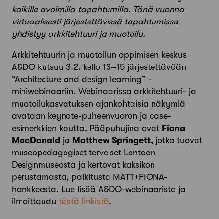
kaikille avoimilla tapahtumilla. Tänä vuonna
virtuaalisesti järjestettävissä tapahtumissa
yhdistyy arkkitehtuuri ja muotoilu.
Arkkitehtuurin ja muotoilun oppimisen keskus
A&DO kutsuu 3.2. kello 13–15 järjestettävään
“Architecture and design learning” -
miniwebinaariin. Webinaarissa arkkitehtuuri- ja
muotoilukasvatuksen ajankohtaisia näkymiä
avataan keynote-puheenvuoron ja case-
esimerkkien kautta. Pääpuhujina ovat
Fiona
MacDonald
ja
Matthew Springett
, jotka tuovat
museopedagogiset terveiset Lontoon
Designmuseosta ja kertovat kaksikon
perustamasta, palkitusta MATT+FIONA-
hankkeesta. Lue lisää A&DO-webinaarista ja
ilmoittaudu
tästä linkistä
.