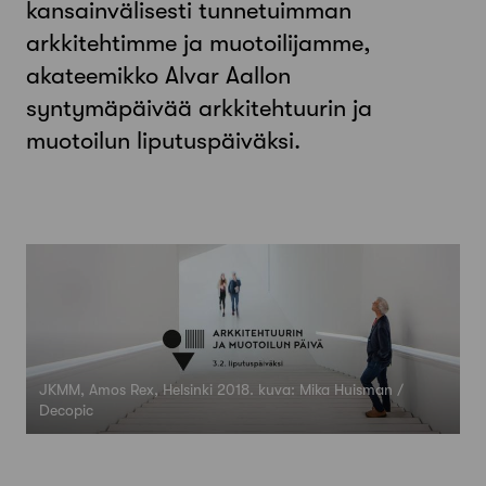
kansainvälisesti tunnetuimman
arkkitehtimme ja muotoilijamme,
akateemikko Alvar Aallon
syntymäpäivää arkkitehtuurin ja
muotoilun liputuspäiväksi.
JKMM, Amos Rex, Helsinki 2018. kuva: Mika Huisman /
Decopic