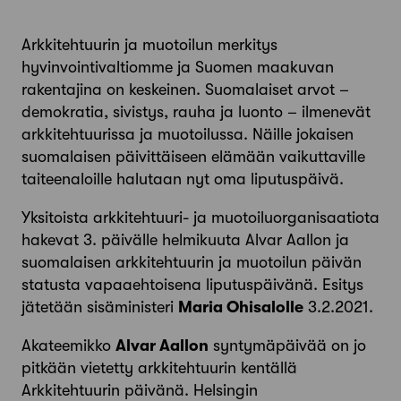
Arkkitehtuurin ja muotoilun merkitys
hyvinvointivaltiomme ja Suomen maakuvan
rakentajina on keskeinen. Suomalaiset arvot –
demokratia, sivistys, rauha ja luonto – ilmenevät
arkkitehtuurissa ja muotoilussa. Näille jokaisen
suomalaisen päivittäiseen elämään vaikuttaville
taiteenaloille halutaan nyt oma liputuspäivä.
Yksitoista arkkitehtuuri- ja muotoiluorganisaatiota
hakevat 3. päivälle helmikuuta Alvar Aallon ja
suomalaisen arkkitehtuurin ja muotoilun päivän
statusta vapaaehtoisena liputuspäivänä. Esitys
jätetään sisäministeri
Maria Ohisalolle
3.2.2021.
Akateemikko
Alvar Aallon
syntymäpäivää on jo
pitkään vietetty arkkitehtuurin kentällä
Arkkitehtuurin päivänä. Helsingin