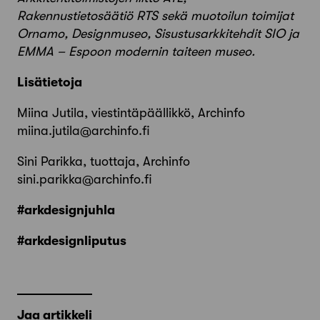
Rakennustietosäätiö RTS sekä muotoilun toimijat
Ornamo, Designmuseo, Sisustusarkkitehdit SIO ja
EMMA – Espoon modernin taiteen museo.
Lisätietoja
Miina Jutila, viestintäpäällikkö, Archinfo
miina.jutila@archinfo.fi
Sini Parikka, tuottaja, Archinfo
sini.parikka@archinfo.fi
#arkdesignjuhla
#arkdesignliputus
Jaa artikkeli