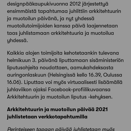
designpääkaupukivuonna 2012 järjestettyä
ensimmäistä tapahtumaa juhlittiin arkkitehtuurin
ja muotoilun päivänä, ja nyt yhdessä
muotoilutoimijoiden kanssa päivä laajennetaan
taas juhlistamaan arkkitehtuuria ja muotoilua
yhdessä.
Kaikkia alojen toimijoita kehotetaankin tulevana
helmikuun 3. päivänä liputtamaan sisäministeriön
liputusohjeita noudattaen, aamukahdeksasta
auringonlaskuun (Helsingissä kello 16.39, Oulussa
16.06). Liputtaa voi myös virtuaalisesti lisäämällä
juhlaviikon ajaksi Facebook-profiilikuvaansa
Arkkitehtuurin ja muotoilun liputus -kehyksen.
Arkkitehtuurin ja muotoilun päivää 2021
juhlistetaan verkkotapahtumilla
Perinteiseen tapaan päivää juhlistetaan myös