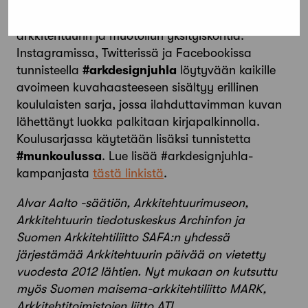
valokuvahaaste, joka kutsuu juhlistamaan omaa
arkiympäristöään ja elämään iloa tuovia
arkkitehtuurin ja muotoilun yksityiskohtia.
Instagramissa, Twitterissä ja Facebookissa
tunnisteella
#arkdesignjuhla
löytyvään kaikille
avoimeen kuvahaasteeseen sisältyy erillinen
koululaisten sarja, jossa ilahduttavimman kuvan
lähettänyt luokka palkitaan kirjapalkinnolla.
Koulusarjassa käytetään lisäksi tunnistetta
#munkoulussa
. Lue lisää #arkdesignjuhla-
kampanjasta
tästä linkistä
.
Alvar Aalto -säätiön, Arkkitehtuurimuseon,
Arkkitehtuurin tiedotuskeskus Archinfon ja
Suomen Arkkitehtiliitto SAFA:n yhdessä
järjestämää Arkkitehtuurin päivää on vietetty
vuodesta 2012 lähtien. Nyt mukaan on kutsuttu
myös Suomen maisema-arkkitehtiliitto MARK,
Arkkitehtitoimistojen liitto ATL,