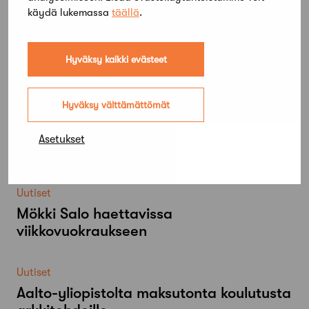
käydä lukemassa
täällä
.
Hyväksy kaikki evästeet
Hyväksy välttämättömät
Asetukset
Lue lisää
Kaikki ajankohtaiset
Uutiset
Mökki Salo haettavissa
viikkovuokraukseen
Uutiset
Aalto-​yliopistolta maksutonta koulutusta