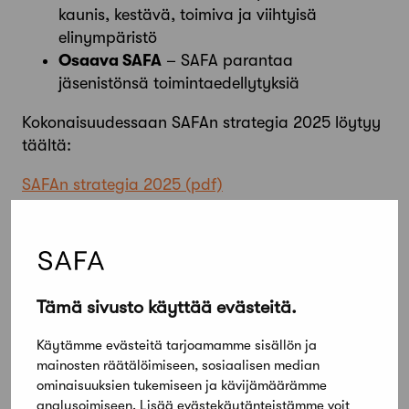
kaunis, kestävä, toimiva ja viihtyisä
elinympäristö
Osaava SAFA
– SAFA parantaa
jäsenistönsä toimintaedellytyksiä
Kokonaisuudessaan SAFAn strategia 2025 löytyy
täältä:
SAFAn strategia 2025
SAFAn vuoden 2020 toiminta- ja
taloussuunnitelman voi ladata tästä:
SAFAn toiminta- ja taloussuunnitelma 2020
Tämä sivusto käyttää evästeitä.
Jaa artikkeli
Käytämme evästeitä tarjoamamme sisällön ja
mainosten räätälöimiseen, sosiaalisen median
ominaisuuksien tukemiseen ja kävijämäärämme
analysoimiseen. Lisää evästekäytänteistämme voit