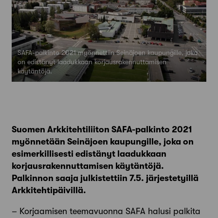
SAFA-palkinto 2021 myönnettiin Seinäjoen kaupungille, joka
on edistänyt laadukkaan korjausrakennuttamisen
käytäntöjä.
Suomen Arkkitehtiliiton SAFA-palkinto 2021
myönnetään Seinäjoen kaupungille, joka on
esimerkillisesti edistänyt laadukkaan
korjausrakennuttamisen käytäntöjä.
Palkinnon saaja julkistettiin 7.5. järjestetyillä
Arkkitehtipäivillä.
– Korjaamisen teemavuonna SAFA halusi palkita