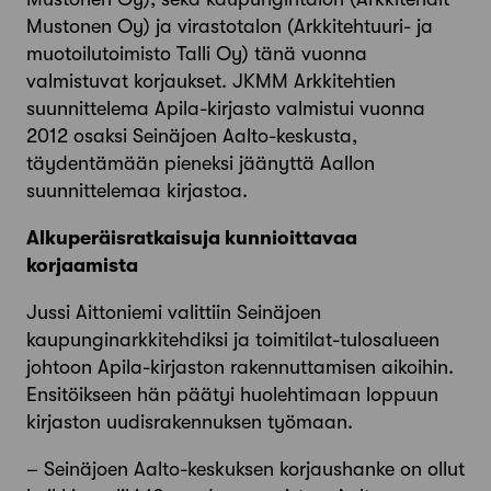
Mustonen Oy) ja virastotalon (Arkkitehtuuri- ja
muotoilutoimisto Talli Oy) tänä vuonna
valmistuvat korjaukset. JKMM Arkkitehtien
suunnittelema Apila-kirjasto valmistui vuonna
2012 osaksi Seinäjoen Aalto-keskusta,
täydentämään pieneksi jäänyttä Aallon
suunnittelemaa kirjastoa.
Alkuperäisratkaisuja kunnioittavaa
korjaamista
Jussi Aittoniemi valittiin Seinäjoen
kaupunginarkkitehdiksi ja toimitilat-tulosalueen
johtoon Apila-kirjaston rakennuttamisen aikoihin.
Ensitöikseen hän päätyi huolehtimaan loppuun
kirjaston uudisrakennuksen työmaan.
– Seinäjoen Aalto-keskuksen korjaushanke on ollut