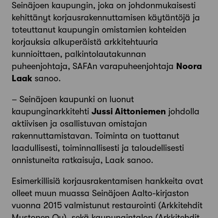
Seinäjoen kaupungin, joka on johdonmukaisesti
kehittänyt korjausrakennuttamisen käytäntöjä ja
toteuttanut kaupungin omistamien kohteiden
korjauksia alkuperäistä arkkitehtuuria
kunnioittaen, palkintolautakunnan
puheenjohtaja, SAFAn varapuheenjohtaja
Noora
Laak
sanoo.
– Seinäjoen kaupunki on luonut
kaupunginarkkitehti
Jussi Aittoniemen
johdolla
aktiivisen ja osallistuvan omistajan
rakennuttamistavan. Toiminta on tuottanut
laadullisesti, toiminnallisesti ja taloudellisesti
onnistuneita ratkaisuja, Laak sanoo.
Esimerkillisiä korjausrakentamisen hankkeita ovat
olleet muun muassa Seinäjoen Aalto-kirjaston
vuonna 2015 valmistunut restaurointi (Arkkitehdit
Mustonen Oy), sekä kaupungintalon (Arkkitehdit