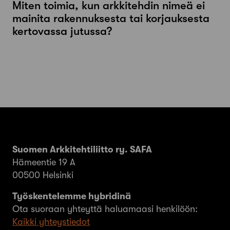
Miten toimia, kun arkkitehdin nimeä ei
mainita rakennuksesta tai korjauksesta
kertovassa jutussa?
Suomen Arkkitehtiliitto ry. SAFA
Hämeentie 19 A
00500 Helsinki
Työskentelemme hybridinä
Ota suoraan yhteyttä haluamaasi henkilöön:
Kaikki yhteystiedot