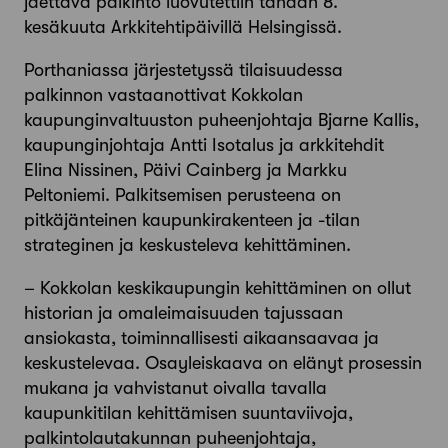
jaettava palkinto luovutettiin tänään 8.
kesäkuuta Arkkitehtipäivillä Helsingissä.
Porthaniassa järjestetyssä tilaisuudessa
palkinnon vastaanottivat Kokkolan
kaupunginvaltuuston puheenjohtaja Bjarne Kallis,
kaupunginjohtaja Antti Isotalus ja arkkitehdit
Elina Nissinen, Päivi Cainberg ja Markku
Peltoniemi. Palkitsemisen perusteena on
pitkäjänteinen kaupunkirakenteen ja -tilan
strateginen ja keskusteleva kehittäminen.
– Kokkolan keskikaupungin kehittäminen on ollut
historian ja omaleimaisuuden tajussaan
ansiokasta, toiminnallisesti aikaansaavaa ja
keskustelevaa. Osayleiskaava on elänyt prosessin
mukana ja vahvistanut oivalla tavalla
kaupunkitilan kehittämisen suuntaviivoja,
palkintolautakunnan puheenjohtaja,