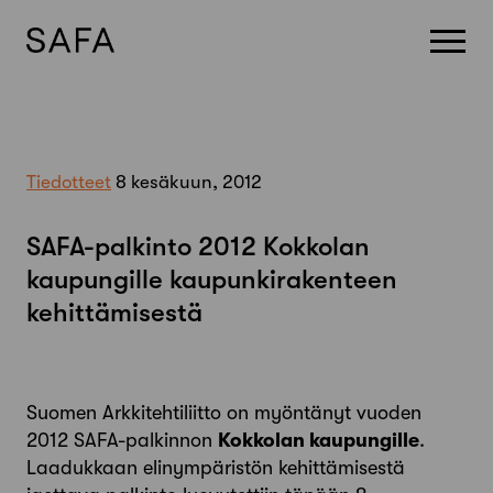
Skip
to
content
Tiedotteet
8 kesäkuun, 2012
SAFA-palkinto 2012 Kokkolan
kaupungille kaupunkirakenteen
kehittämisestä
Suomen Arkkitehtiliitto on myöntänyt vuoden
2012 SAFA-palkinnon
Kokkolan kaupungille
.
Laadukkaan elinympäristön kehittämisestä