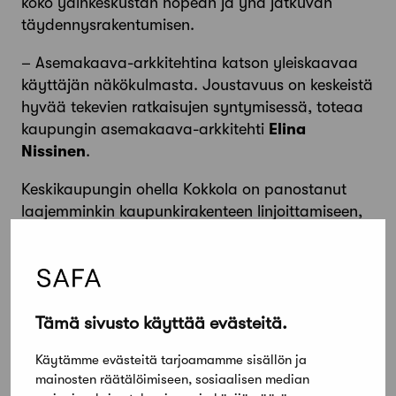
koko ydinkeskustan nopean ja yhä jatkuvan
täydennysrakentumisen.
– Asemakaava-arkkitehtina katson yleiskaavaa
käyttäjän näkökulmasta. Joustavuus on keskeistä
hyvää tekevien ratkaisujen syntymisessä, toteaa
kaupungin asemakaava-arkkitehti
Elina
Nissinen
.
Keskikaupungin ohella Kokkola on panostanut
laajemminkin kaupunkirakenteen linjoittamiseen,
viimeisimpänä esimerkkinä kuntaliitokseen
liittynyt strateginen kaavoitus.
– Yleiskaavoitus on aina hyvin paikallista ja
kaupunkikohtaista. Luovemman lähestymistavan
Tämä sivusto käyttää evästeitä.
voi sen sijaan siirtää yli kuntarajojen, Nissinen
jatkaa.
Käytämme evästeitä tarjoamamme sisällön ja
mainosten räätälöimiseen, sosiaalisen median