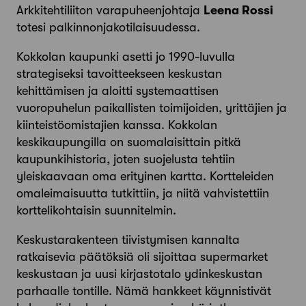
Arkkitehtiliiton varapuheenjohtaja
Leena Rossi
totesi palkinnonjakotilaisuudessa.
Kokkolan kaupunki asetti jo 1990-luvulla
strategiseksi tavoitteekseen keskustan
kehittämisen ja aloitti systemaattisen
vuoropuhelun paikallisten toimijoiden, yrittäjien ja
kiinteistöomistajien kanssa. Kokkolan
keskikaupungilla on suomalaisittain pitkä
kaupunkihistoria, joten suojelusta tehtiin
yleiskaavaan oma erityinen kartta. Kortteleiden
omaleimaisuutta tutkittiin, ja niitä vahvistettiin
korttelikohtaisin suunnitelmin.
Keskustarakenteen tiivistymisen kannalta
ratkaisevia päätöksiä oli sijoittaa supermarket
keskustaan ja uusi kirjastotalo ydinkeskustan
parhaalle tontille. Nämä hankkeet käynnistivät