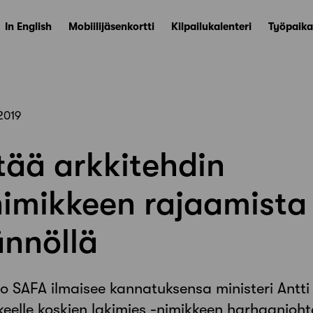
In English
Mobiilijäsenkortti
Kilpailukalenteri
Työpaika
2019
tää arkkitehdin
imikkeen rajaamista
ännöllä
tto SAFA ilmaisee kannatuksensa ministeri Antt
eelle koskien lakimies -nimikkeen harhaanjoh