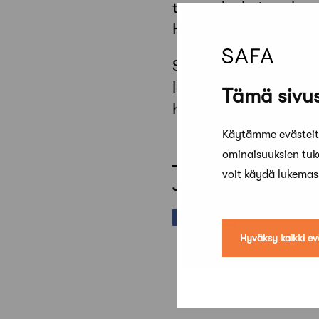
terveydenhoitosektor
Häkkäselle lähetetyss
SAFA esittää valtion
lainsäädännöllä vain
Tämä sivus
henkilöille.
Käytämme evästeitä
ominaisuuksien tu
voit käydä lukema
Jaa artikkeli
Hyväksy kaikki ev