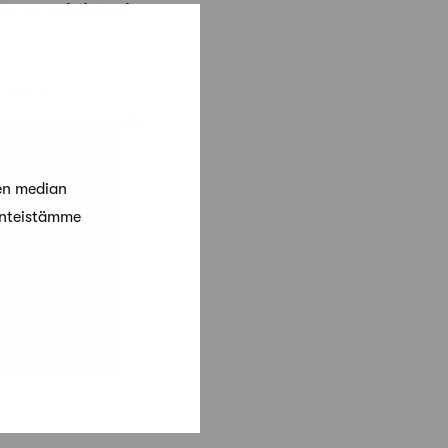
eaa ministeri
mista
kkeen omaaville
en median
änteistämme