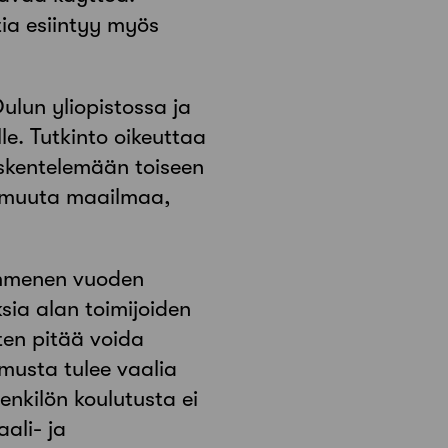
ia esiintyy myös
ulun yliopistossa ja
le. Tutkinto oikeuttaa
skentelemään toiseen
a muuta maailmaa,
ymmenen vuoden
ia alan toimijoiden
ten pitää voida
tamusta tulee vaalia
enkilön koulutusta ei
ali- ja