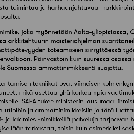
sta toimintaa ja harhaanjohtavaa markkinoint
 osalta.
onimike, joka myönnetään Aalto-yliopistossa, O
a arkkitehtuurin maisteriohjelman suorittaneil
ttipätevyyden toteamiseen siirryttäessä työ
senvaltioon. Päinvastoin kuin suuressa osass
i ole Suomessa ammattinimikkeenä suojattu.
kentamisen tekniikat ovat viimeisen kolmenk
uneet, mikä asettaa yhä korkeampia vaatimuks
miselle. SAFA tukee ministerin lausumaa: ihmis
tituutioihin ja ammattinimikkeisiin ja tätä luot
- ja lakimies -nimikkeillä palveluja tarjoavan h
ellään tarkastaa, toisin kuin esimerkiksi sosia