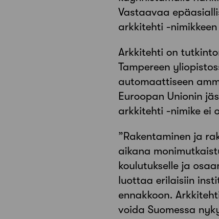
Vastaavaa epäasialli
arkkitehti -nimikkeen
Arkkitehti on tutkint
Tampereen yliopistoss
automaattiseen amma
Euroopan Unionin jä
arkkitehti -nimike e
”Rakentaminen ja ra
aikana monimutkaist
koulutukselle ja osaa
luottaa erilaisiin ins
ennakkoon. Arkkitehti
voida Suomessa nykyis