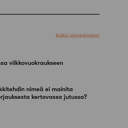
Kaikki ajankohtaiset
ssa viikkovuokraukseen
kkitehdin nimeä ei mainita
orjauksesta kertovassa jutussa?