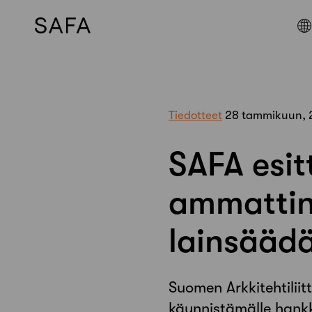
Skip
to
content
Tiedotteet
28 tammikuun, 
SAFA esit
ammattin
lainsääd
Suomen Arkkitehtilii
käynnistämälle hankk