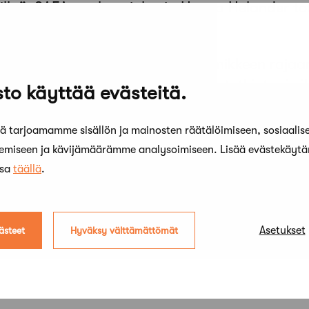
illa”, SAFAn puheenjohtaja Henna Helander tot
ä kirjeessä.
euvostolle arkkitehdin ammattinimikkeen rajaa
 yliopistossa annetun arkkitehdin tutkintonimi
to käyttää evästeitä.
 tarjoamamme sisällön ja mainosten räätälöimiseen, sosiaalis
kemiseen ja kävijämäärämme analysoimiseen. Lisää evästekäyt
ssa
täällä
.
Asetukset
ästeet
Hyväksy välttämättömät