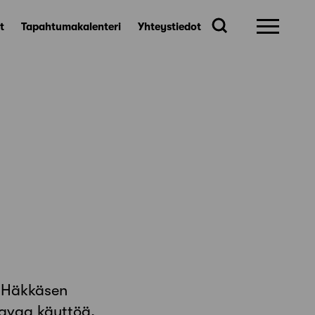
t
Tapahtumakalenteri
Yhteystiedot
i Häkkäsen
tavaa käyttöä.