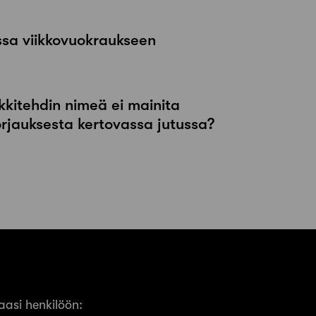
ssa viikkovuokraukseen
kkitehdin nimeä ei mainita
orjauksesta kertovassa jutussa?
asi henkilöön: