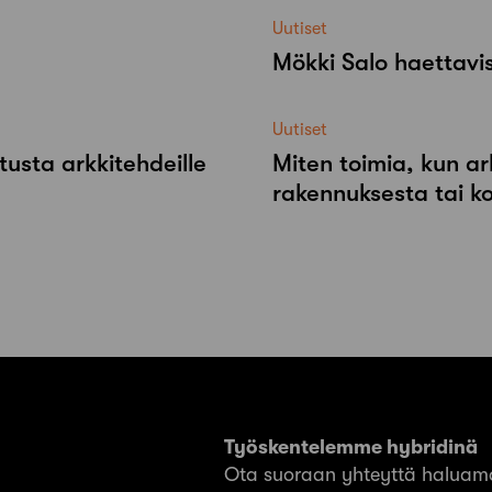
Uutiset
Mökki Salo haettavi
Uutiset
tusta arkkitehdeille
Miten toimia, kun ar
rakennuksesta tai k
Työskentelemme hybridinä
Ota suoraan yhteyttä haluama