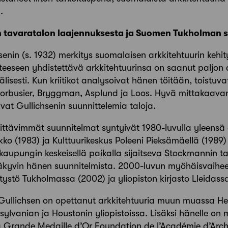
.
tavaratalon laajennuksesta ja Suomen Tukholman s
hsenin (s. 1932) merkitys suomalaisen arkkitehtuurin kehit
eeseen yhdistettävä arkkitehtuurinsa on saanut paljon 
isesti. Kun kriitikot analysoivat hänen töitään, toistuv
orbusier, Bryggman, Asplund ja Loos. Hyvä mittakaavan 
ivat Gullichsenin suunnittelemia taloja.
kittävimmät suunnitelmat syntyivät 1980-luvulla yleensä a
kko (1983) ja Kulttuurikeskus Poleeni Pieksämäellä (1989)
äkaupungin keskeisellä paikalla sijaitseva Stockmannin t
näkyvin hänen suunnitelmista. 2000-luvun myöhäisvaihe
stö Tukholmassa (2002) ja yliopiston kirjasto Lleidass
Gullichsen on opettanut arkkitehtuuria muun muassa Hels
ylvanian ja Houstonin yliopistoissa. Lisäksi hänelle on
a Grande Medaille d’Or Foundation de l’Académie d’Arch