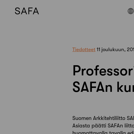
Skip
to
content
Tiedotteet
11 joulukuun, 20
Professor
SAFAn ku
Suomen Arkkitehtiliitto SA
Asiasta päätti SAFAn liit
huomattavalla tavalla edi