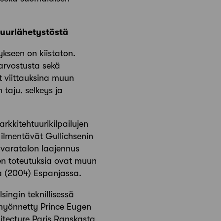
uurlähetystöstä
ykseen on kiistaton.
arvostusta sekä
at viittauksina muun
taju, selkeys ja
rkkitehtuurikilpailujen
 ilmentävät Gullichsenin
avaratalon laajennus
en toteutuksia ovat muun
a (2004) Espanjassa.
ingin teknillisessä
 myönnetty Prince Eugen
itecture Paris Ranskasta