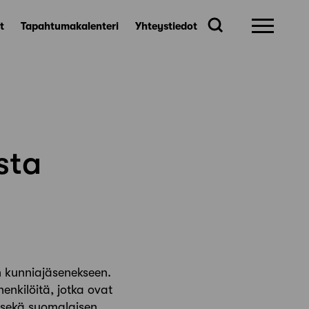
t
Tapahtumakalenteri
Yhteystiedot
sta
in kunniajäsenekseen.
enkilöitä, jotka ovat
a sekä suomalaisen