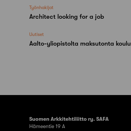
Työnhakijat
Architect looking for a job
Uutiset
Aalto-​yliopistolta maksutonta koulu
Suomen Arkkitehtiliitto ry. SAFA
Hämeentie 19 A