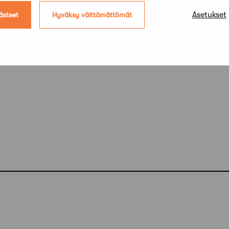
Asetukset
ästeet
Hyväksy välttämättömät
@safa.fi