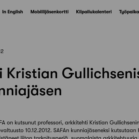
In English
Mobiilijäsenkortti
Kilpailukalenteri
Työpaika
12
i Kristian Gullichseni
nniajäsen
FA on kutsunut professori, arkkitehti Kristian Gullichsen
tovaltuusto 10.12.2012. SAFAn kunniajäseneksi kutsutaan h
stäneet liiton tarkoitusperiä, suomalaista arkkitehtuuri