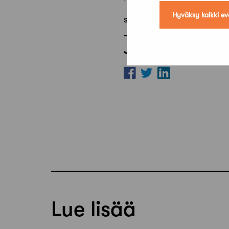
Hyväksy kaikki ev
s-posti: etunimi.sukunimi
Jaa artikkeli
Lue lisää