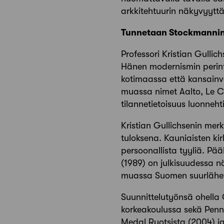
arkkitehtuurin näkyvyyttä
Tunnetaan Stockmannin 
Professori Kristian Gullic
Hänen modernismin perint
kotimaassa että kansainväl
muassa nimet Aalto, Le C
tilannetietoisuus luonneht
Kristian Gullichsenin mer
tuloksena. Kauniaisten kir
persoonallista tyyliä. Pä
(1989) on julkisuudessa 
muassa Suomen suurlähety
Suunnittelutyönsä ohella 
korkeakoulussa sekä Penns
Medal Ruotsista (2004) j