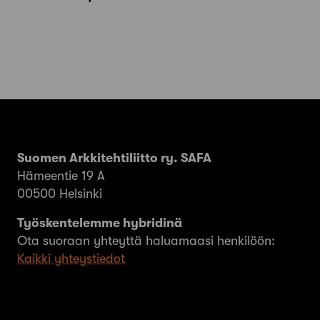
Suomen Arkkitehtiliitto ry. SAFA
Hämeentie 19 A
00500 Helsinki
Työskentelemme hybridinä
Ota suoraan yhteyttä haluamaasi henkilöön:
Kaikki yhteystiedot