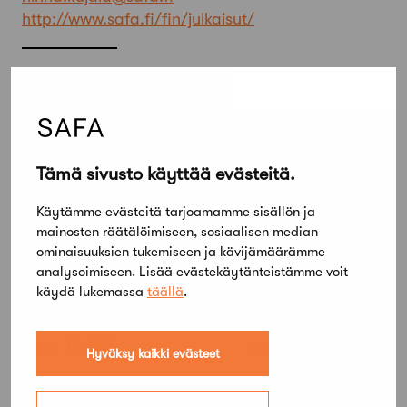
http://www.safa.fi/fin/julkaisut/
Jaa artikkeli
Tämä sivusto käyttää evästeitä.
Käytämme evästeitä tarjoamamme sisällön ja
mainosten räätälöimiseen, sosiaalisen median
ominaisuuksien tukemiseen ja kävijämäärämme
analysoimiseen. Lisää evästekäytänteistämme voit
käydä lukemassa
täällä
.
Lue lisää
Kaikki ajankohtaiset
Hyväksy kaikki evästeet
Uutiset