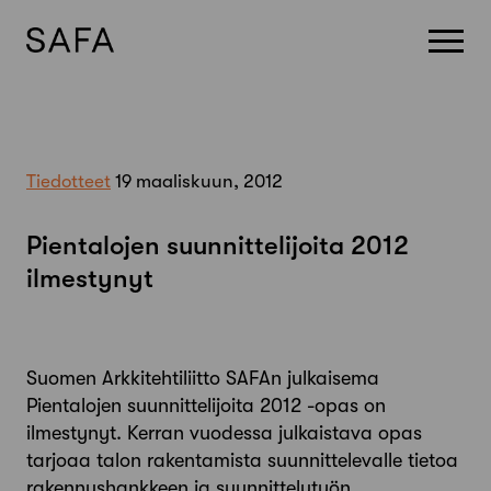
Skip
to
content
Tiedotteet
19 maaliskuun, 2012
Pientalojen suunnittelijoita 2012
ilmestynyt
Suomen Arkkitehtiliitto SAFAn julkaisema
Pientalojen suunnittelijoita 2012 -opas on
ilmestynyt. Kerran vuodessa julkaistava opas
tarjoaa talon rakentamista suunnittelevalle tietoa
rakennushankkeen ja suunnittelutyön