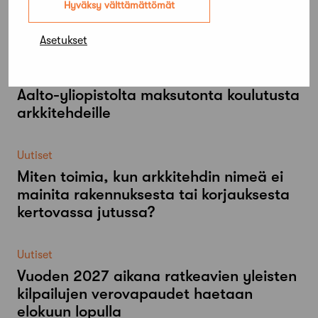
Hyväksy välttämättömät
Mökki Salo haettavissa
viikkovuokraukseen
Asetukset
Uutiset
Aalto-​yliopistolta maksutonta koulutusta
arkkitehdeille
Uutiset
Miten toimia, kun arkkitehdin nimeä ei
mainita rakennuksesta tai korjauksesta
kertovassa jutussa?
Uutiset
Vuoden 2027 aikana ratkeavien yleisten
kilpailujen verovapaudet haetaan
elokuun lopulla