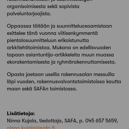
organisoimisesta sekä sopivista
palveluntarjoajista.
Oppaassa töitään ja suunnitteluosaamistaan
esittelee tänä vuonna viitisenkymmentä
pientalosuunnitteluun erikoistunutta
arkkitehtitoimistoa. Mukana on edellisvuoden
tapaan asiantuntija-artikkeleita muun muassa
ekorakentamisesta ja ryhmärakennuttamisesta.
Opasta jaetaan useilla rakennusalan messuilla
läpi vuoden, rakennusvalvontatoimistoissa kautta
maan sekä SAFAn toimistossa.
Lisätietoja:
Ninna Kujala, tiedottaja, SAFA, p. 045 657 5659,
ninna.kujala@safa.fi