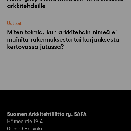
arkkitehdeille
Uutiset
Miten toimia, kun arkkitehdin nimeä ei
mainita rakennuksesta tai korjauksesta
kertovassa jutussa?
Suomen Arkkitehtiliitto ry. SAFA
Hämeentie 19 A
00500 Helsinki