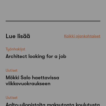
Lue lisää
Kaikki ajankohtaiset
Työnhakijat
Architect looking for a job
Uutiset
Mökki Salo haettavissa
viikkovuokraukseen
Uutiset
Aalto-​yliopistolta maksutonta koulutusta