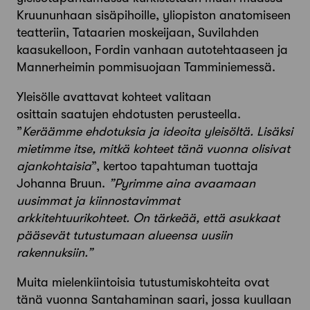
Kruununhaan sisäpihoille, yliopiston anatomiseen
teatteriin, Tataarien moskeijaan, Suvilahden
kaasukelloon, Fordin vanhaan autotehtaaseen ja
Mannerheimin pommisuojaan Tamminiemessä.
Yleisölle avattavat kohteet valitaan
osittain saatujen ehdotusten perusteella.
”
Keräämme ehdotuksia ja ideoita yleisöltä. Lisäksi
mietimme itse, mitkä kohteet tänä vuonna olisivat
ajankohtaisia
”, kertoo tapahtuman tuottaja
Johanna Bruun.
”Pyrimme aina avaamaan
uusimmat ja kiinnostavimmat
arkkitehtuurikohteet. On tärkeää, että asukkaat
pääsevät tutustumaan alueensa uusiin
rakennuksiin.”
Muita mielenkiintoisia tutustumiskohteita ovat
tänä vuonna Santahaminan saari, jossa kuullaan