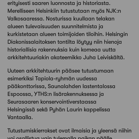
erityisesti saaren luonnosta ja historiasta.
Merelliseen Helsinkiin tutustutaan myös NJK:n
Valkosaaressa. Nosturissa kuullaan telakan
alueen tulevaisuuden suunnitelmista ja
kurkistetaan alueen toimijoiden tiloihin. Helsingin
Diakonissalaitoksen tontilta löytyy niin hienoja
historiallisia rakennuksia kuin komeaa uutta
arkkitehtuuriakin akateemikko Juha Leiviskältä.
Uuteen arkkitehtuurin pääsee tutustumaan
esimerkiksi Tapiola-ryhmän uudessa
pääkonttorissa, Saunalahden lastentalossa
Espoossa, YTHS:n lisärakennuksessa ja
Seurasaaren konservointiverstaassa
Helsingissä sekä Pyhän Laurin kappelissa
Vantaalla.
Tutustumiskierrokset ovat ilmaisia ja yleensä niihin
voi osallistua vain tulemalla paikan päälle.