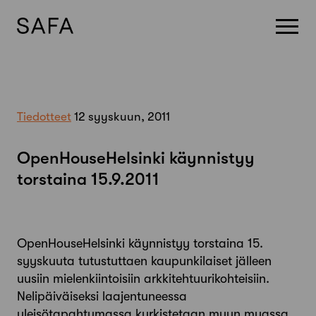
Skip
to
content
Tiedotteet
12 syyskuun, 2011
OpenHouseHelsinki käynnistyy
torstaina 15.9.2011
OpenHouseHelsinki käynnistyy torstaina 15.
syyskuuta tutustuttaen kaupunkilaiset jälleen
uusiin mielenkiintoisiin arkkitehtuurikohteisiin.
Nelipäiväiseksi laajentuneessa
yleisötapahtumassa kurkistetaan muun muassa