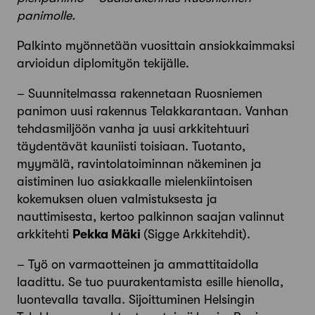
panimolle.
Palkinto myönnetään vuosittain ansiokkaimmaksi
arvioidun diplomityön tekijälle.
– Suunnitelmassa rakennetaan Ruosniemen
panimon uusi rakennus Telakkarantaan. Vanhan
tehdasmiljöön vanha ja uusi arkkitehtuuri
täydentävät kauniisti toisiaan. Tuotanto,
myymälä, ravintolatoiminnan näkeminen ja
aistiminen luo asiakkaalle mielenkiintoisen
kokemuksen oluen valmistuksesta ja
nauttimisesta, kertoo palkinnon saajan valinnut
arkkitehti
Pekka Mäki
(Sigge Arkkitehdit).
– Työ on varmaotteinen ja ammattitaidolla
laadittu. Se tuo puurakentamista esille hienolla,
luontevalla tavalla. Sijoittuminen Helsingin