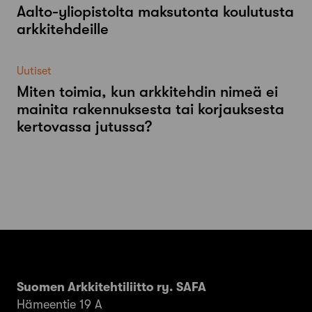
Aalto-​yliopistolta maksutonta koulutusta
arkkitehdeille
Uutiset
Miten toimia, kun arkkitehdin nimeä ei
mainita rakennuksesta tai korjauksesta
kertovassa jutussa?
Suomen Arkkitehtiliitto ry. SAFA
Hämeentie 19 A