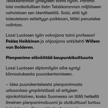
Telakkarannan yhteyteen toimii hyvin. Panimo
loisi matkailullisen lisän Telakkarannan miljööseen
vahvistaen sen identiteettiä. Soisi, että työ
toteutetaan esitettyyn paikkaan, Mäki perustelee
valintaa.
Lassi Luotosen työn valvojana toimi professori
Pekka Heikkinen
ja ohjaajana arkkitehti
Willem
van Bolderen
.
Pienpanimo elävöittää kaupunkikulttuuria
Lassi Luotosen diplomityön aihe syntyi
kiinnostuksesta puurakentamiseen.
– Idea puurakenteisesta pienpanimosta
urbaanissa ympäristössä oli erityisen
ajankohtainen, koska Suomessa on tällä hetkellä
ilmeinen pienpanimobuumi ja olutkulttuuri tuntuu