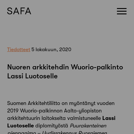
Skip
to
content
Tiedotteet
5 lokakuun, 2020
Nuoren arkkitehdin Wuorio-palkinto
Lassi Luotoselle
Suomen Arkkitehtiliitto on myöntänyt vuoden
2019 Wuorio-palkinnon Aalto-yliopiston
arkkitehtuurin laitokselta valmistuneelle
Lassi
Luotoselle
diplomityöstä
Puurakenteinen
pienpanimo – Uudisrakennus Ruosniemen