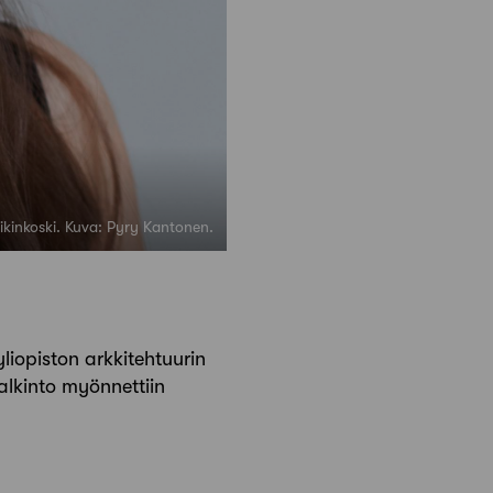
ikinkoski. Kuva: Pyry Kantonen.
iopiston arkkitehtuurin
Palkinto myönnettiin