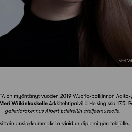
Meri Wi
SAFA on myöntänyt vuoden 2019 Wuorio-palkinnon Aalto-yl
Meri Wiikinkoskelle
Arkkitehtipäivillä Helsingissä 17.5. 
 – galleriarakennus Albert Edelfeltin ateljeemuseolle.
ttain ansiokkaimmaksi arvioidun diplomityön tekijälle.