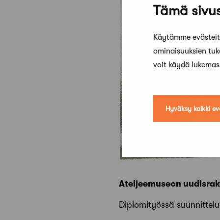
Tämä sivus
Käytämme evästeitä
ominaisuuksien tu
voit käydä lukema
Hyväksy kaikki ev
Ateljeemuseon uudisra
Diplomityössä suunnittelun