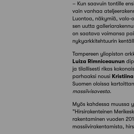
– Kun saavuin tontille ens
vain vanhaa ateljeerakennu
Luontoa, näkymiä, valo-ol
sen uutta galleriarakennu
on saatava voimansa paik
nykyarkkitehtuurin kentäll
Tampereen yliopiston arkk
Luiza
Rimniceaunun
di
ja tilallisesti rikas kokon
parhaaksi nousi
Kristiin
Suomen oloissa kartoitta
massiivisavesta
.
Myös kahdessa muussa yh
”Hirsirakenteinen Merikes
rakentaminen vuoden 2012 
massiivirakentamista, hir