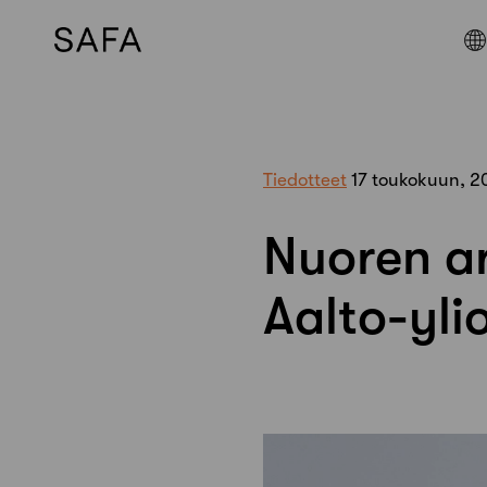
Skip
to
content
Tiedotteet
17 toukokuun, 2
Nuoren ar
Aalto-yli