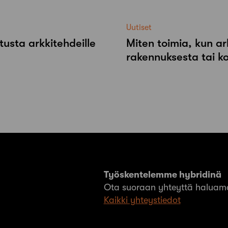
Uutiset
tusta arkkitehdeille
Miten toimia, kun ar
rakennuksesta tai k
Työskentelemme hybridinä
Ota suoraan yhteyttä haluama
Kaikki yhteystiedot