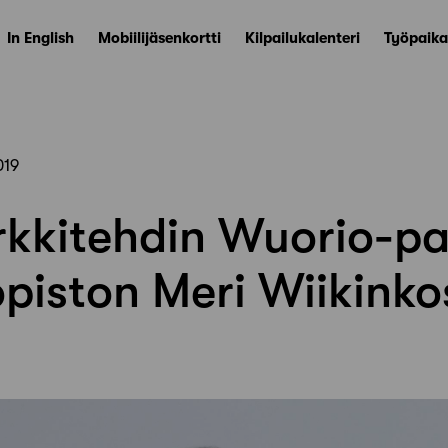
In English
Mobiilijäsenkortti
Kilpailukalenteri
Työpaika
019
kkitehdin Wuorio-pa
opiston Meri Wiikinko