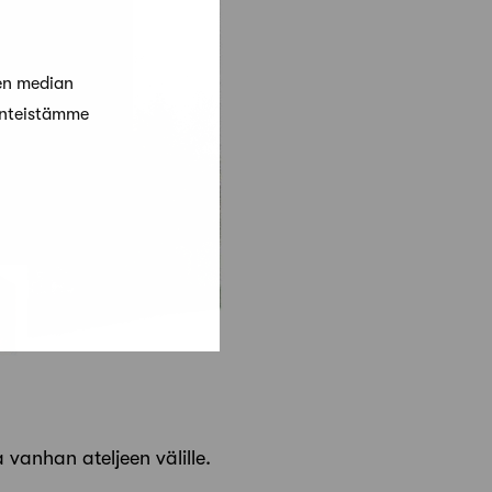
en median
änteistämme
 vanhan ateljeen välille.