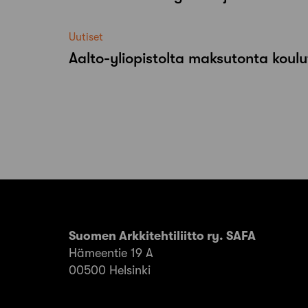
Uutiset
Aalto-​yliopistolta maksutonta koulu
Suomen Arkkitehtiliitto ry. SAFA
Hämeentie 19 A
00500 Helsinki