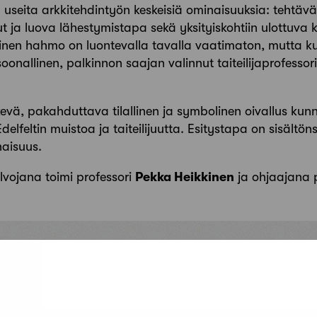
useita arkkitehdintyön keskeisiä ominaisuuksia: tehtäv
 ja luova lähestymistapa sekä yksityiskohtiin ulottuva
nen hahmo on luontevalla tavalla vaatimaton, mutta kuit
soonallinen, palkinnon saajan valinnut taiteilijaprofessor
iskevä, pakahduttava tilallinen ja symbolinen oivallus kunni
delfeltin muistoa ja taiteilijuutta. Esitystapa on sisältöns
naisuus.
lvojana toimi professori
Pekka Heikkinen
ja ohjaajana 