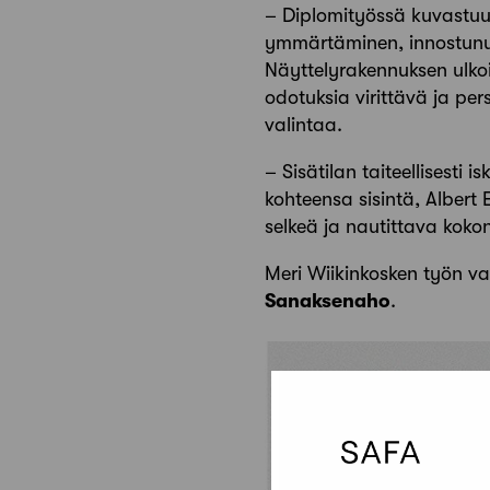
– Diplomityössä kuvastuu 
ymmärtäminen, innostunut
Näyttelyrakennuksen ulkoi
odotuksia virittävä ja per
valintaa.
– Sisätilan taiteellisesti 
kohteensa sisintä, Albert E
selkeä ja nautittava koko
Meri Wiikinkosken työn va
Sanaksenaho
.