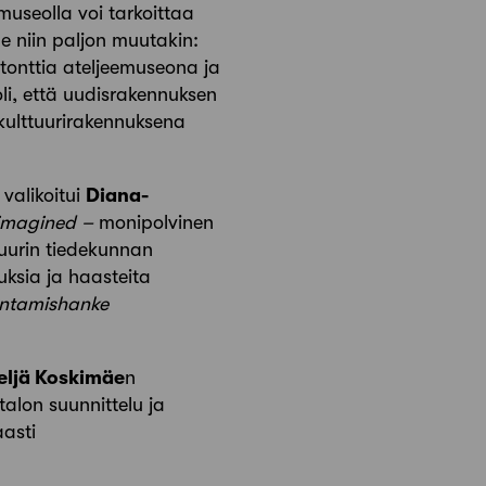
museolla voi tarkoittaa
le niin paljon muutakin:
 tonttia ateljeemuseona ja
li, että uudisrakennuksen
kulttuurirakennuksena
valikoitui
Diana-
 imagined –
monipolvinen
htuurin tiedekunnan
ksia ja haasteita
entamishanke
eljä Koskimäe
n
italon suunnittelu ja
aasti