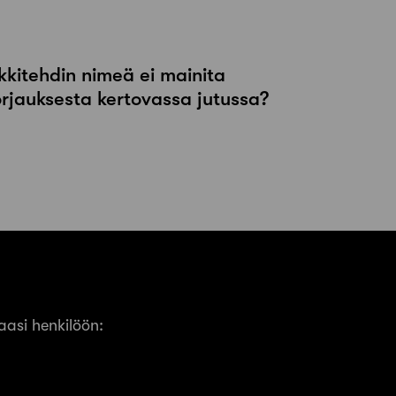
kkitehdin nimeä ei mainita
orjauksesta kertovassa jutussa?
asi henkilöön: