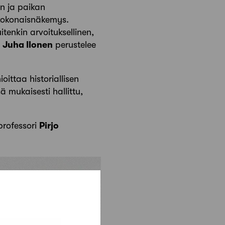
än ja paikan
 kokonaisnäkemys.
enkin arvoituksellinen,
i
Juha Ilonen
perustelee
oittaa historiallisen
ä mukaisesti hallittu,
professori
Pirjo