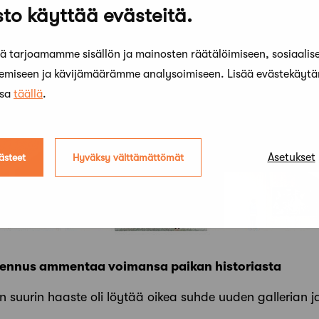
to käyttää evästeitä.
 tarjoamamme sisällön ja mainosten räätälöimiseen, sosiaalis
kemiseen ja kävijämäärämme analysoimiseen. Lisää evästekäyt
ssa
täällä
.
Asetukset
ästeet
Hyväksy välttämättömät
kennus ammentaa voimansa paikan historiasta
 suurin haaste oli löytää oikea suhde uuden gallerian ja