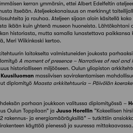
immäisen kerran ymmärsin, ettei Albert Edelfeltin ateljee
sta itseään. Ateljeekokonaisuus on merkinnyt taiteilijal
osuhteita ja rauhaa. Ateljeen sijaan aloin käsitellä koko
sta ikään kuin yhtenä museon huoneista. Lähtökohtani o
an historiasta, mutta samalla lunastettava paikkansa 
ä, Meri Wiikinkoski kertoo.
itehtuurin laitokselta valmistuneiden joukosta parhaaksi 
plomityö
A moment of presence – Narratives of real and
aisuus historialliseen miljööseen. Oulun yliopiston arkkite
a Kuusiluoman
massiivisen savirakentamisen mahdollisuu
nut diplomityö
Maasta arkkitehtuuria – Päivölän koerak
deksän parhaan joukkoon valitussa diplomityössä –
H
kus Oulun Toppilaan” ja
Juuso Horellin
”Kokeellisen hirs
rakennus- ja energiamääräyksillä” – tutkittiin ansiokk
sirakenteen käyttöä pienessä ja suuressa mittakaavassa.