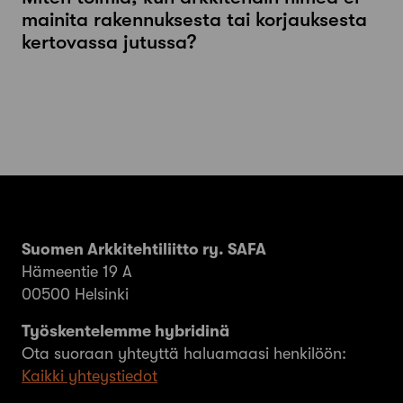
mainita rakennuksesta tai korjauksesta
kertovassa jutussa?
Suomen Arkkitehtiliitto ry. SAFA
Hämeentie 19 A
00500 Helsinki
Työskentelemme hybridinä
Ota suoraan yhteyttä haluamaasi henkilöön:
Kaikki yhteystiedot