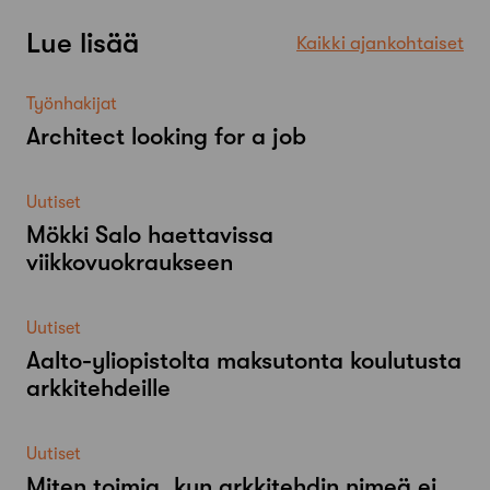
Lue lisää
Kaikki ajankohtaiset
Työnhakijat
Architect looking for a job
Uutiset
Mökki Salo haettavissa
viikkovuokraukseen
Uutiset
Aalto-​yliopistolta maksutonta koulutusta
arkkitehdeille
Uutiset
Miten toimia, kun arkkitehdin nimeä ei