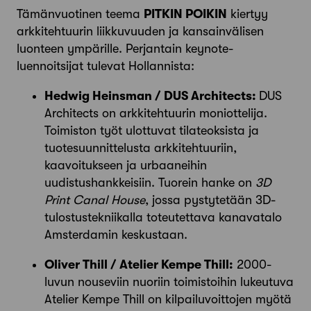
Tämänvuotinen teema
PITKIN POIKIN
kiertyy
arkkitehtuurin liikkuvuuden ja kansainvälisen
luonteen ympärille. Perjantain keynote-
luennoitsijat tulevat Hollannista:
Hedwig Heinsman / DUS Architects:
DUS
Architects on arkkitehtuurin moniottelija.
Toimiston työt ulottuvat tilateoksista ja
tuotesuunnittelusta arkkitehtuuriin,
kaavoitukseen ja urbaaneihin
uudistushankkeisiin. Tuorein hanke on
3D
Print Canal House
, jossa pystytetään 3D-
tulostustekniikalla toteutettava kanavatalo
Amsterdamin keskustaan.
Oliver Thill / Atelier Kempe Thill:
2000-
luvun nouseviin nuoriin toimistoihin lukeutuva
Atelier Kempe Thill on kilpailuvoittojen myötä