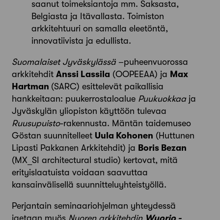
saanut toimeksiantoja mm. Saksasta,
Belgiasta ja Itävallasta. Toimiston
arkkitehtuuri on samalla eleetöntä,
innovatiivista ja edullista.
Suomalaiset Jyväskylässä
–puheenvuorossa
arkkitehdit
Anssi Lassila
(OOPEEAA) ja
Max
Hartman
(SARC) esittelevät paikallisia
hankkeitaan: puukerrostaloalue
Puukuokkaa
ja
Jyväskylän yliopiston käyttöön tulevaa
Ruusupuisto
-rakennusta. Mäntän taidemuseo
Göstan suunnitelleet
Uula Kohonen
(Huttunen
Lipasti Pakkanen Arkkitehdit) ja
Boris Bezan
(MX_SI architectural studio) kertovat, mitä
erityislaatuista voidaan saavuttaa
kansainvälisellä suunnitteluyhteistyöllä.
Perjantain seminaariohjelman yhteydessä
jaetaan myös
Nuoren arkkitehdin
Wuorio -