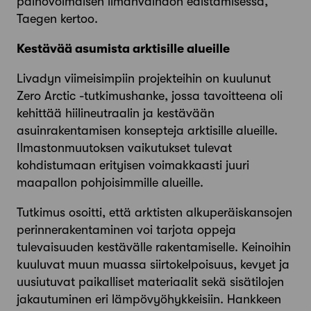
painovoimaisen ilmanvaihdon edistämisessä,
Taegen kertoo.
Kestävää asumista arktisille alueille
Livadyn viimeisimpiin projekteihin on kuulunut
Zero Arctic -tutkimushanke, jossa tavoitteena oli
kehittää hiilineutraalin ja kestävään
asuinrakentamisen konsepteja arktisille alueille.
Ilmastonmuutoksen vaikutukset tulevat
kohdistumaan erityisen voimakkaasti juuri
maapallon pohjoisimmille alueille.
Tutkimus osoitti, että arktisten alkuperäiskansojen
perinnerakentaminen voi tarjota oppeja
tulevaisuuden kestävälle rakentamiselle. Keinoihin
kuuluvat muun muassa siirtokelpoisuus, kevyet ja
uusiutuvat paikalliset materiaalit sekä sisätilojen
jakautuminen eri lämpövyöhykkeisiin. Hankkeen