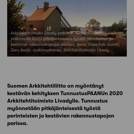
Arkkitehtitoimisto Livady palkittiin TunnustusPAANU -
palkinnolla 2020 pitkäjänteisestä työstä perinteisten ja
kestävien rakennustapojen parissa. Kuva: Case talo Suomi,
Zero Arctic -tutkimushanke, Arkkitehtitoimisto Livady
Suomen Arkkitehtiliitto on myöntänyt
kestävän kehityksen TunnustusPAANUn 2020
Arkkitehtitoimisto Livadylle. Tunnustus
myönnetään pitkäjänteisestä työstä
perinteisten ja kestävien rakennustapojen
parissa.