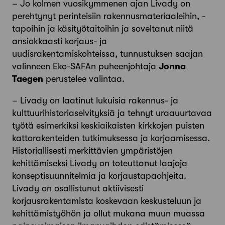
– Jo kolmen vuosikymmenen ajan Livady on
perehtynyt perinteisiin rakennusmateriaaleihin,
-
tapoihin ja käsityötaitoihin ja soveltanut niitä
ansiokkaasti korjaus- ja
uudisrakentamiskohteissa, tunnustuksen saajan
valinneen Eko-SAFAn puheenjohtaja
Jonna
Taegen
perustelee valintaa.
– Livady on laatinut lukuisia rakennus- ja
kulttuurihistoriaselvityksiä ja tehnyt uraauurtavaa
työtä esimerkiksi keskiaikaisten kirkkojen puisten
kattorakenteiden tutkimuksessa ja korjaamisessa.
Historiallisesti merkittävien ympäristöjen
kehittämiseksi Livady on toteuttanut laajoja
konseptisuunnitelmia ja korjaustapaohjeita.
Livady on osallistunut aktiivisesti
korjausrakentamista koskevaan keskusteluun ja
kehittämistyöhön ja ollut mukana muun muassa