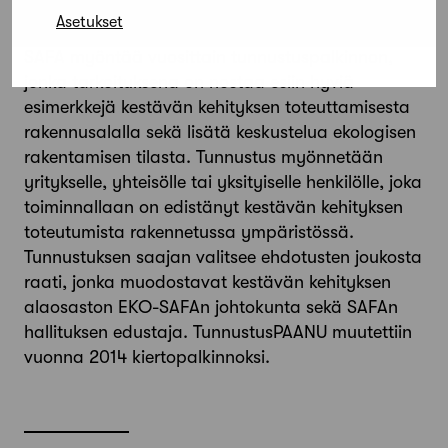
Juulia Mikkola, p. 09 639 783
Asetukset
SAFA myöntää vuosittain tunnustuspalkinnon,
jonka tarkoituksena on nostaa esiin hyviä
esimerkkejä kestävän kehityksen toteuttamisesta
rakennusalalla sekä lisätä keskustelua ekologisen
rakentamisen tilasta. Tunnustus myönnetään
yritykselle, yhteisölle tai yksityiselle henkilölle, joka
toiminnallaan on edistänyt kestävän kehityksen
toteutumista rakennetussa ympäristössä.
Tunnustuksen saajan valitsee ehdotusten joukosta
raati, jonka muodostavat kestävän kehityksen
alaosaston EKO-SAFAn johtokunta sekä SAFAn
hallituksen edustaja. TunnustusPAANU muutettiin
vuonna 2014 kiertopalkinnoksi.