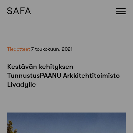
Skip
to
content
Tiedotteet
7 toukokuun, 2021
Kestävän kehityksen
TunnustusPAANU Arkkitehtitoimisto
Livadylle