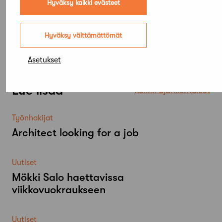
Hyväksy kaikki evästeet
Hyväksy välttämättömät
Asetukset
Lue lisää
Kaikki ajankohtaiset
Työnhakijat
Architect looking for a job
Uutiset
Mökki Salo haettavissa
viikkovuokraukseen
Uutiset