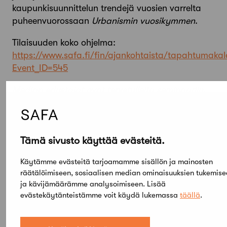
kaupunkisuunnittelun trendejä vuosien varrelta
puheenvuorossaan
Urbanismin vuosikymmen
.
Tilaisuuden koko ohjelma:
https://www.safa.fi/fin/ajankohtaista/tapahtumakale
Event_ID=545
Median edustajat ovat tervetulleita seminaariin.
Ilmoittautumiset ja lisätietoja: tiedottaja Ninna
Kujala, Suomen Arkkitehtiliitto SAFA, puh. 045 657
5659 tai
ninna.kujala@safa.fi
Tämä sivusto käyttää evästeitä.
Käytämme evästeitä tarjoamamme sisällön ja mainosten
Jaa artikkeli
räätälöimiseen, sosiaalisen median ominaisuuksien tukemise
ja kävijämäärämme analysoimiseen. Lisää
evästekäytänteistämme voit käydä lukemassa
täällä
.