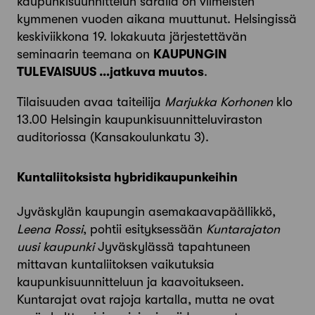
kaupunkisuunnittelun saralla on viimeisten
kymmenen vuoden aikana muuttunut. Helsingissä
keskiviikkona 19. lokakuuta järjestettävän
seminaarin teemana on
KAUPUNGIN
TULEVAISUUS …jatkuva muutos
.
Tilaisuuden avaa taiteilija
Marjukka Korhonen
klo
13.00 Helsingin kaupunkisuunnitteluviraston
auditoriossa (Kansakoulunkatu 3).
Kuntaliitoksista hybridikaupunkeihin
Jyväskylän kaupungin asemakaavapäällikkö,
Leena Rossi
, pohtii esityksessään
Kuntarajaton
uusi kaupunki
Jyväskylässä tapahtuneen
mittavan kuntaliitoksen vaikutuksia
kaupunkisuunnitteluun ja kaavoitukseen.
Kuntarajat ovat rajoja kartalla, mutta ne ovat