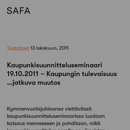
Skip
to
content
Tiedotteet
13 lokakuun, 2011
Kaupunkisuunnitteluseminaari
19.10.2011 – Kaupungin tulevaisuus
…jatkuva muutos
Kymmenvuotisjuhlaansa viettävässä
kaupunkisuunnitteluseminaarissa luodaan
katsaus menneeseen ja pohditaan, mikä