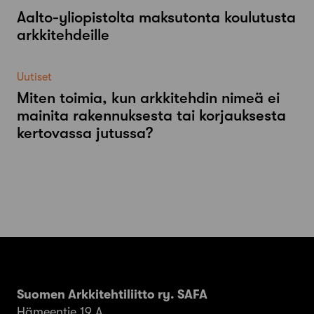
Aalto-​yliopistolta maksutonta koulutusta
arkkitehdeille
Uutiset
Miten toimia, kun arkkitehdin nimeä ei
mainita rakennuksesta tai korjauksesta
kertovassa jutussa?
Suomen Arkkitehtiliitto ry. SAFA
Hämeentie 19 A