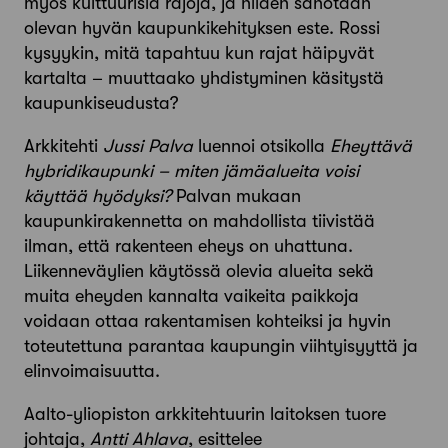
myös kulttuurisia rajoja, ja niiden sanotaan
olevan hyvän kaupunkikehityksen este. Rossi
kysyykin, mitä tapahtuu kun rajat häipyvät
kartalta – muuttaako yhdistyminen käsitystä
kaupunkiseudusta?
Arkkitehti
Jussi Palva
luennoi otsikolla
Eheyttävä
hybridikaupunki – miten jämäalueita voisi
käyttää hyödyksi?
Palvan mukaan
kaupunkirakennetta on mahdollista tiivistää
ilman, että rakenteen eheys on uhattuna.
Liikenneväylien käytössä olevia alueita sekä
muita eheyden kannalta vaikeita paikkoja
voidaan ottaa rakentamisen kohteiksi ja hyvin
toteutettuna parantaa kaupungin viihtyisyyttä ja
elinvoimaisuutta.
Aalto-yliopiston arkkitehtuurin laitoksen tuore
johtaja,
Antti Ahlava
, esittelee